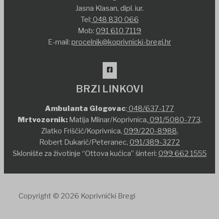
Jasna Klasan, dipl. iur.
Tel:
048 830 066
Mob:
091 610 7119
E-mail:
procelnik@koprivnicki-bregi.hr
BRZI LINKOVI
Ambulanta Glogovac
:
048/637-177
Mrtvozornik:
Matija Mlinar/Koprivnica,
091/5080-773
,
Zlatko Friščić/Koprivnica,
099/220-8988
,
Robert Dukarić/Peteranec,
091/389-3272
Sklonište za životinje “Ottova kućica” šinteri:
099 662 1555
Copyright © 2026 Koprivnički Bregi