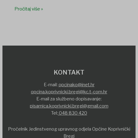
Pročitaj više »
KONTAKT
E-mail:
opcinako@inet.hr
opcina.koprivnicki.bregi@kc.t-com.hr
E-mail za službeno dopisavanje:
pisarnica.koprivnicki.bregi@gmail.com
Tel:
048 830 420
Pročelnik Jedinstvenog upravnog odjela Općine Koprivnički
Bregi