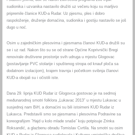
sudionika i uzvanika nastavilo družiti uz večeru koju su marljivo
pripremile članice KUD-a Rudar. Uz pjesmu, ples i dobro
raspoloženje, druženje domaćina, sudionika i gostiju nastavilo se još
dugo u noć.
Osim u zajedničkim plesovima i pjesmama članovi KUD-a družili su
se i uz rad. Nakon što su se od strane Općine Koprivnički Bregi
renovirale društvene prostorije svih udruga u mjestu Glogovac
(postavljanje PVC stolarije i spuštenog stropa od knauf ploča sa
dodatnom izolacijom), krajem travnja i početkom svibnja članovi
KUD-a obojali su i očistili iste.
Dana 29. lipnja KUD Rudar iz Glogovca gostovao je na sedmoj
međunarodnoj smotri folklora „Lukavac 2013″ u mjestu Lukavac u
susjednoj nam BiH, a domaćini su bili istoimeni KUD Rudar iz
Lukavca. Predstavili smo se pjesmama i plesovima Podravine sa
koreografijom ˝Hajd u kolo mlade snaše˝ koju potpisuje Zrinka
Roksandić, a glazbenu obradu Tomislav Cvrtila. Na smotri su osim
KUD-a Rudar iz Glogovca sudjelovala i Kulturno-umjetnička društva