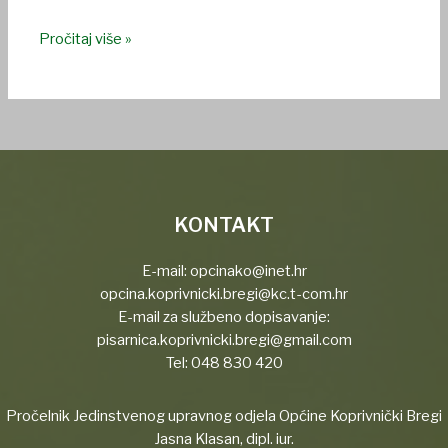
Pročitaj više »
KONTAKT
E-mail:
opcinako@inet.hr
opcina.koprivnicki.bregi@kc.t-com.hr
E-mail za službeno dopisavanje:
pisarnica.koprivnicki.bregi@gmail.com
Tel:
048 830 420
Pročelnik Jedinstvenog upravnog odjela Općine Koprivnički Bregi
Jasna Klasan, dipl. iur.