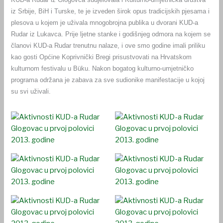
iz Srbije, BiH i Turske, te je izveden širok opus tradicijskih pjesama i
plesova u kojem je uživala mnogobrojna publika u dvorani KUD-a
Rudar iz Lukavca. Prije ljetne stanke i godišnjeg odmora na kojem se
članovi KUD-a Rudar trenutnu nalaze, i ove smo godine imali priliku
kao gosti Općine Koprivnički Bregi prisustvovati na Hrvatskom
kulturnom festivalu u Büku. Nakon bogatog kulturno-umjetničko
programa održana je zabava za sve sudionike manifestacije u kojoj
su svi uživali.