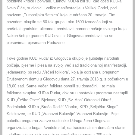
pozitivne kritike i pohvale.
Članovi KUD-a bili su, kao gosti KUD-a
Novo Čiče, sudionici i velike manifestacije u Velikoj Gorici, pod
nazivom „Turopoljska šetnica” koja je održana 20. travnja. Tim
povodom okupilo se 50-tak grupa i oko 1500 izvođača koji su
prošetali gradskim ulicama i predstavili narodne nošnje svojega kraja.
Nakon šetnje gradom KUD-ovci iz Glogovca predstavili su se
plesovima i pjesmama Podravine.
I ove godine KUD Rudar iz Glogovca okupio je ljubitelje narodnih
običaja, pjesme i plesa na svojoj već sad tradicionalnoj manifestaciji,
jedanaestoj po redu „Večeri folklora”, koja je održana u prepunom
Društvenom domu u Glogovcu dana 27. travnja 2013.g. s početkom u
18,00 sati. Same Večeri folklora otvorili su domaćini, i to mala
folklorna skupina KUD-a Rudar, dok su u nastavku programa nastupili
KUD „Češka Obec” Bjelovar, KUD „Sv. Ana” Odranski Obrež,
Podmladak KUD-a „Braća Radić” Visoko, KPD „Seljačka Sloga”
Đelekovec, te KUD „Vranovci-Bukovlje” Vranovci-Bukovlje. Prije
početka programa za sve sudionike Udruga žena Glogovac
organizirala je bogati švedski stol, sa tradicionalnim domaćim slanim
i slatkim jelima, dok se nakon završetka programa 200-injak