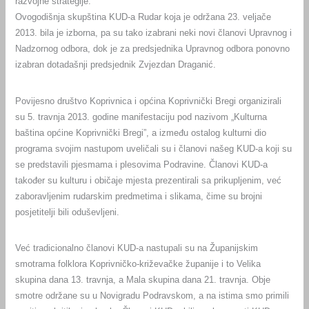
razvojne strategije.
Ovogodišnja skupština KUD-a Rudar koja je održana 23. veljače
2013. bila je izborna, pa su tako izabrani neki novi članovi Upravnog i
Nadzornog odbora, dok je za predsjednika Upravnog odbora ponovno
izabran dotadašnji predsjednik Zvjezdan Draganić.
Povijesno društvo Koprivnica i općina Koprivnički Bregi organizirali
su 5. travnja 2013. godine manifestaciju pod nazivom „Kulturna
baština općine Koprivnički Bregi”, a između ostalog kulturni dio
programa svojim nastupom uveličali su i članovi našeg KUD-a koji su
se predstavili pjesmama i plesovima Podravine. Članovi KUD-a
također su kulturu i običaje mjesta prezentirali sa prikupljenim, već
zaboravljenim rudarskim predmetima i slikama, čime su brojni
posjetitelji bili oduševljeni.
Već tradicionalno članovi KUD-a nastupali su na Županijskim
smotrama folklora Koprivničko-križevačke županije i to Velika
skupina dana 13. travnja, a Mala skupina dana 21. travnja. Obje
smotre održane su u Novigradu Podravskom, a na istima smo primili