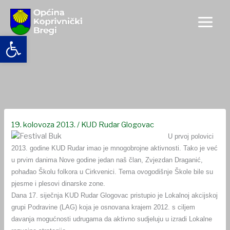
Skip
to
content
Open toolbar
Aktivnosti KUD-a Rudar Glogovac u prvoj polovici 2013.
godine
19. kolovoza 2013.
/
KUD Rudar Glogovac
U prvoj polovici
2013. godine KUD Rudar imao je mnogobrojne aktivnosti.
Tako je već
u prvim danima Nove godine jedan naš član, Zvjezdan Draganić,
pohađao Školu folkora u Cirkvenici. Tema ovogodišnje Škole bile su
pjesme i plesovi dinarske zone.
Dana 17. siječnja KUD Rudar Glogovac pristupio je Lokalnoj akcijskoj
grupi Podravine (LAG) koja je osnovana krajem 2012. s ciljem
davanja mogućnosti udrugama da aktivno sudjeluju u izradi Lokalne