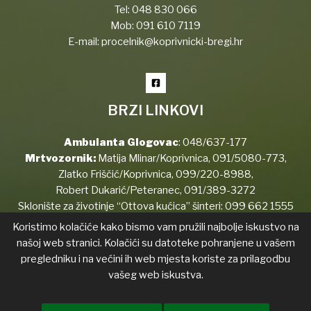
Tel:
048 830 066
Mob:
091 610 7119
E-mail:
procelnik@koprivnicki-bregi.hr
BRZI LINKOVI
Ambulanta Glogovac
:
048/637-177
Mrtvozornik:
Matija Mlinar/Koprivnica,
091/5080-773
,
Zlatko Friščić/Koprivnica,
099/220-8988
,
Robert Dukarić/Peteranec,
091/389-3272
Sklonište za životinje “Ottova kućica” šinteri:
099 662 1555
Koristimo kolačiće kako bismo vam pružili najbolje iskustvo na
našoj web stranici. Kolačići su datoteke pohranjene u vašem
pregledniku i na većini ih web mjesta koriste za prilagodbu
Copyright © 2026 Koprivnički Bregi
vašeg web iskustva.
Izjava o pristupačnosti
Transparentnost
List općine