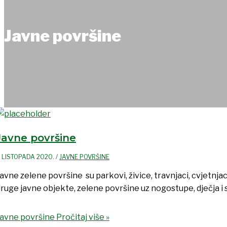
Javne površine
Javne površine
. LISTOPADA 2020.
/
JAVNE POVRŠINE
avne zelene površine su parkovi, živice, travnjaci, cvjetnja
ruge javne objekte, zelene površine uz nogostupe, dječja i sp
Javne površine
Pročitaj više »