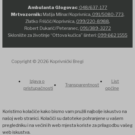
Ambulanta Glogovac
:
048/637-177
Mrtvozornik:
Matija Mlinar/Koprivnica,
091/5080-773
,
Zlatko Friščić/Koprivnica,
099/220-8988
,
Robert Dukarić/Peteranec,
091/389-3272
Sklonište za životinje “Ottova kućica” šinteri:
099 662 1555
Copyright © 2026 Koprivnički Bregi
Izjava o
List
Transparentnost
pristupačnosti
općine
Koristimo kolačiće kako bismo vam pružili najbolje iskustvo na
našoj web stranici. Kolačići su datoteke pohranjene u vašem
pregledniku i na većini ih web mjesta koriste za prilagodbu vašeg
web iskustva.