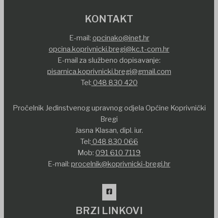
KONTAKT
E-mail:
opcinako@inet.hr
opcina.koprivnicki.bregi@kc.t-com.hr
E-mail za službeno dopisavanje:
pisarnica.koprivnicki.bregi@gmail.com
Tel:
048 830 420
Pročelnik Jedinstvenog upravnog odjela Općine Koprivnički
Bregi
Jasna Klasan, dipl. iur.
Tel:
048 830 066
Mob:
091 610 7119
E-mail:
procelnik@koprivnicki-bregi.hr
BRZI LINKOVI