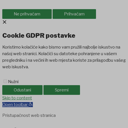
Ne prihvaćam
Prihvaćam
×
Cookie GDPR postavke
Koristimo kolačiće kako bismo vam pružili najbolje iskustvo na
našoj web stranici. Kolačići su datoteke pohranjene u vašem
pregledniku i na većini ih web mjesta koriste za prilagodbu vašeg
web iskustva.
Nužni
Odustani
Spremi
et
Skip to content
betpark
casibom
favorisen
matbet
iptv satın al
betcio
Casibom
Ank
Open toolbar
Pristupačnost web stranica