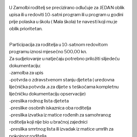
U Zamolbi roditelj se precizirano odlučuje za JEDAN oblik
upisa ili u redoviti 10-satni program ili u program u godini
prije polaska u školu ( Mala škola) te navesti koji mu je
oblik prioritetan.
Participacija za roditelja u 10-satnom redovitom
programu iznosi mjesečno 500,00 kn.
Za sudjelovanje u natječaju potrebno priložiti slijedeću
dokumentaciju:
-zamolba za upis
-potvrda o zdravstvenom stanju djeteta ( uredovna
liječnička potvrda ,a za dijete s teškoćama kompletnu
liječničku dokumentaciju opservacije)
-preslika rodnog lista djeteta
-preslike osobnih iskaznica oba roditelja
-preslika izvatka iz matice rođenih za samohranog
roditelja koji nije bio u bračnoj zajednici
-preslika smrtnog lista ili izvadak iz matice umrlih za
pokojnog roditelja