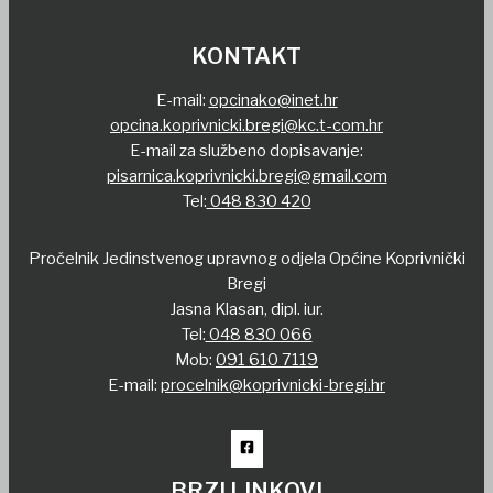
KONTAKT
E-mail:
opcinako@inet.hr
opcina.koprivnicki.bregi@kc.t-com.hr
E-mail za službeno dopisavanje:
pisarnica.koprivnicki.bregi@gmail.com
Tel:
048 830 420
Pročelnik Jedinstvenog upravnog odjela Općine Koprivnički
Bregi
Jasna Klasan, dipl. iur.
Tel:
048 830 066
Mob:
091 610 7119
E-mail:
procelnik@koprivnicki-bregi.hr
BRZI LINKOVI