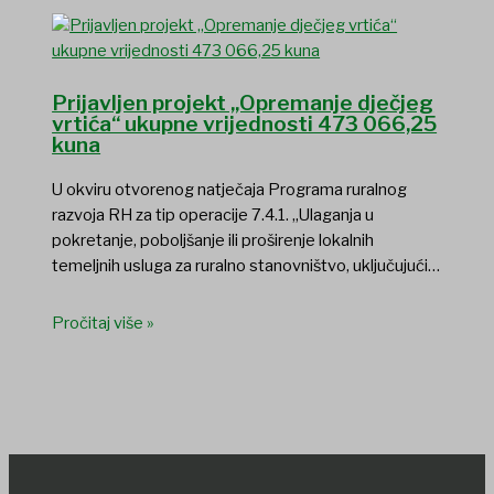
Prijavljen projekt „Opremanje dječjeg
vrtića“ ukupne vrijednosti 473 066,25
kuna
U okviru otvorenog natječaja Programa ruralnog
razvoja RH za tip operacije 7.4.1. „Ulaganja u
pokretanje, poboljšanje ili proširenje lokalnih
temeljnih usluga za ruralno stanovništvo, uključujući…
Pročitaj više »