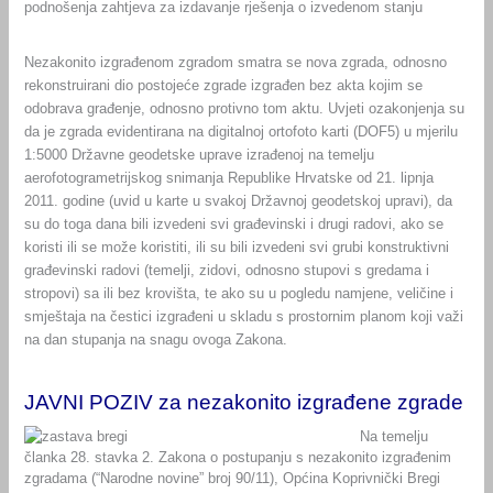
podnošenja zahtjeva za izdavanje rješenja o izvedenom stanju
Nezakonito izgrađenom zgradom smatra se nova zgrada, odnosno
rekonstruirani dio postojeće zgrade izgrađen bez akta kojim se
odobrava građenje, odnosno protivno tom aktu. Uvjeti ozakonjenja su
da je zgrada evidentirana na digitalnoj ortofoto karti (DOF5) u mjerilu
1:5000 Državne geodetske uprave izrađenoj na temelju
aerofotogrametrijskog snimanja Republike Hrvatske od 21. lipnja
2011. godine (uvid u karte u svakoj Državnoj geodetskoj upravi), da
su do toga dana bili izvedeni svi građevinski i drugi radovi, ako se
koristi ili se može koristiti, ili su bili izvedeni svi grubi konstruktivni
građevinski radovi (temelji, zidovi, odnosno stupovi s gredama i
stropovi) sa ili bez krovišta, te ako su u pogledu namjene, veličine i
smještaja na čestici izgrađeni u skladu s prostornim planom koji važi
na dan stupanja na snagu ovoga Zakona.
JAVNI POZIV za nezakonito izgrađene zgrade
Na temelju
članka 28. stavka 2. Zakona o postupanju s nezakonito izgrađenim
zgradama (“Narodne novine” broj 90/11), Općina Koprivnički Bregi