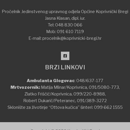
Pročelnik Jedinstvenog upravnog odjela Općine Koprivnički Bregi
Jasna Klasan, dipl. iur.
Tel:
048 830 066
Mob:
091 610 7119
E-mail:
procelnik@koprivnicki-bregi.hr
BRZI LINKOVI
Ambulanta Glogovac
:
048/637-177
Mrtvozornik:
Matija Mlinar/Koprivnica,
091/5080-773
,
Zlatko Friščić/Koprivnica,
099/220-8988
,
Robert Dukarić/Peteranec,
091/389-3272
Sklonište za životinje “Ottova kućica” šinteri:
099 662 1555