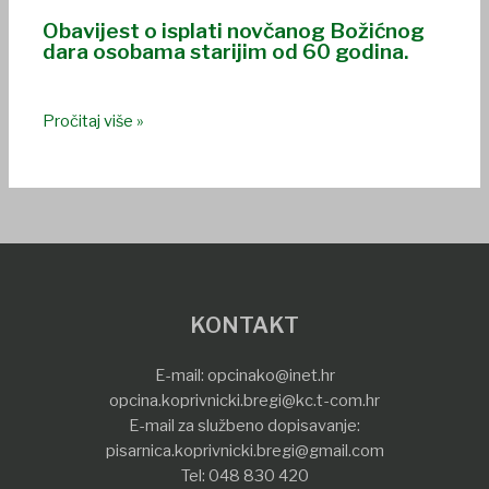
Obavijest o isplati novčanog Božićnog
dara osobama starijim od 60 godina.
Pročitaj više »
KONTAKT
E-mail:
opcinako@inet.hr
opcina.koprivnicki.bregi@kc.t-com.hr
E-mail za službeno dopisavanje:
pisarnica.koprivnicki.bregi@gmail.com
Tel:
048 830 420