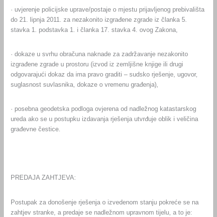
· uvjerenje policijske uprave/postaje o mjestu prijavljenog prebivališta
do 21. lipnja 2011. za nezakonito izgrađene zgrade iz članka 5.
stavka 1. podstavka 1. i članka 17. stavka 4. ovog Zakona,
· dokaze u svrhu obračuna naknade za zadržavanje nezakonito
izgrađene zgrade u prostoru (izvod iz zemljišne knjige ili drugi
odgovarajući dokaz da ima pravo graditi – sudsko rješenje, ugovor,
suglasnost suvlasnika, dokaze o vremenu građenja),
· posebna geodetska podloga ovjerena od nadležnog katastarskog
ureda ako se u postupku izdavanja rješenja utvrđuje oblik i veličina
građevne čestice.
PREDAJA ZAHTJEVA:
Postupak za donošenje rješenja o izvedenom stanju pokreće se na
zahtjev stranke, a predaje se nadležnom upravnom tijelu, a to je: