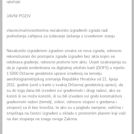
upućuje:
JAVNI POZIV
vlasnicima/investitorima nezakonito izgrađenih zgrada radi
podnošenja zahtjeva za izdavanje rješenja o izvedenom stanju
Nezakonito izgrađenom zgradom smatra se nova zgrada, odnosno
rekonstruirani dio postojeće zgrade izgrađen bez akta kojim se
odobrava građenje, odnosno protivno tom aktu. Uvjeti ozakonjenja su
da je zgrada evidentirana na digitalnoj ortofoto karti (DOF5) u mjerilu
1:5000 Državne geodetske uprave izrađenoj na temelju
aerofotogrametrijskog snimanja Republike Hrvatske od 21. lipnja
2011. godine (uvid u karte u svakoj Državnoj geodetskoj upravi), da
su do toga dana bili izvedeni svi građevinski i drugi radovi, ako se
koristi ili se može koristiti, ili su bili izvedeni svi grubi konstruktivni
građevinski radovi (temelji, zidovi, odnosno stupovi s gredama i
stropovi) sa ili bez krovišta, te ako su u pogledu namjene, veličine i
smještaja na čestici izgrađeni u skladu s prostornim planom koji važi
na dan stupanja na snagu ovoga Zakona.