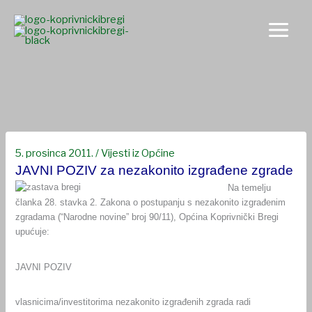
Skip
to
content
JAVNI POZIV za nezakonito izgrađene zgrade
5. prosinca 2011.
/
Vijesti iz Općine
JAVNI POZIV za nezakonito izgrađene zgrade
Na temelju
članka 28. stavka 2. Zakona o postupanju s nezakonito izgrađenim
zgradama (“Narodne novine” broj 90/11), Općina Koprivnički Bregi
upućuje:
JAVNI POZIV
vlasnicima/investitorima nezakonito izgrađenih zgrada radi