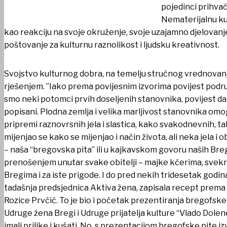
pojedinci prihvać
Nematerijalnu kul
kao reakciju na svoje okruženje, svoje uzajamno djelovanje
poštovanje za kulturnu raznolikost i ljudsku kreativnost.
Svojstvo kulturnog dobra, na temelju stručnog vrednovanja
rješenjem. ”Iako prema povijesnim izvorima povijest podru
smo neki potomci prvih doseljenih stanovnika, povijest dan
popisani. Plodna zemlja i velika marljivost stanovnika omog
pripremi raznovrsnih jela i slastica, kako svakodnevnih, t
mijenjao se kako se mijenjao i način života, ali neka jela 
– naša “bregovska pita” ili u kajkavskom govoru naših Bregi
prenošenjem unutar svake obitelji – majke kćerima, svekr
Bregima i za iste prigode. I do pred nekih tridesetak godina
tadašnja predsjednica Aktiva žena, zapisala recept prema k
Rozice Prvčić. To je bio i početak prezentiranja bregofsk
Udruge žena Bregi i Udruge prijatelja kulture “Vlado Dolenec
imali prilike i kušati. No, s prezentacijom bregofske pite 