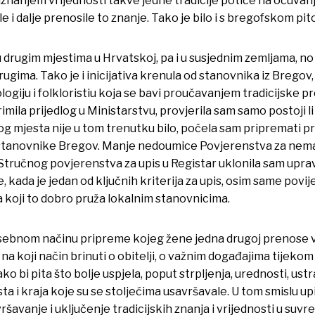
 priznanjem vrijednosti takve jedne tradicije potiče na očuva
le i dalje prenosile to znanje. Tako je bilo i s bregofskom pit
drugim mjestima u Hrvatskoj, pa i u susjednim zemljama, no 
ugima. Tako je i inicijativa krenula od stanovnika iz Breg
nologiju i folkloristiu koja se bavi proučavanjem tradicijske 
imila prijedlog u Ministarstvu, provjerila sam samo postoji l
vog mjesta nije u tom trenutku bilo, počela sam pripremati p
za stanovnike Bregov. Manje nedoumice Povjerenstva za nema
tručnog povjerenstva za upis u Registar uklonila sam uprav
e, kada je jedan od ključnih kriterija za upis, osim same pov
a koji to dobro pruža lokalnim stanovnicima.
sebnom načinu pripreme kojeg žene jedna drugoj prenose ve
na koji način brinuti o obitelji, o važnim događajima tijek
ko bi pita što bolje uspjela, poput strpljenja, urednosti, ust
 i kraja koje su se stoljećima usavršavale. U tom smislu up
ršavanje i uključenje tradicijskih znanja i vrijednosti u suvr