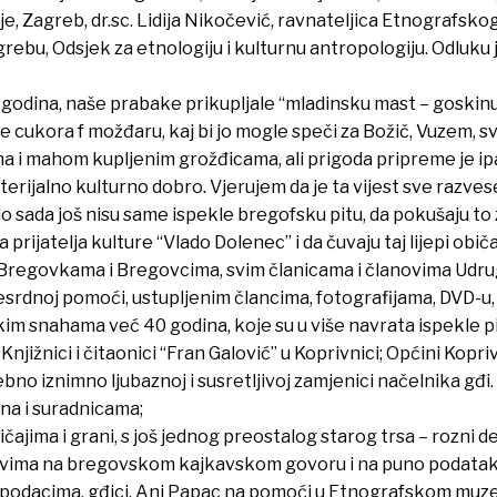
je, Zagreb, dr.sc. Lidija Nikočević, ravnateljica Etnografskog
agrebu, Odsjek za etnologiju i kulturnu antropologiju. Odluk
 godina, naše prabake prikupljale “mladinsku mast – goskinu”
le cukora f možđaru, kaj bi jo mogle speči za Božič, Vuzem, 
 i mahom kupljenim grožđicama, ali prigoda pripreme je ipak
jalno kulturno dobro. Vjerujem da je ta vijest sve razveselil
 sada još nisu same ispekle bregofsku pitu, da pokušaju to
rijatelja kulture “Vlado Dolenec” i da čuvaju taj lijepi obič
Bregovkama i Bregovcima, svim članicama i članovima Udruge
svesrdnoj pomoći, ustupljenim člancima, fotografijama, DVD-u
kim snahama već 40 godina, koje su u više navrata ispekle pit
Knjižnici i čitaonici “Fran Galović” u Koprivnici; Općini Kopri
no iznimno ljubaznoj i susretljivoj zamjenici načelnika gđi. Đ
jina i suradnicama;
čajima i grani, s još jednog preostalog starog trsa – rozni d
tovima na bregovskom kajkavskom govoru i na puno podataka 
 podacima, gđici. Ani Papac na pomoći u Etnografskom muzej