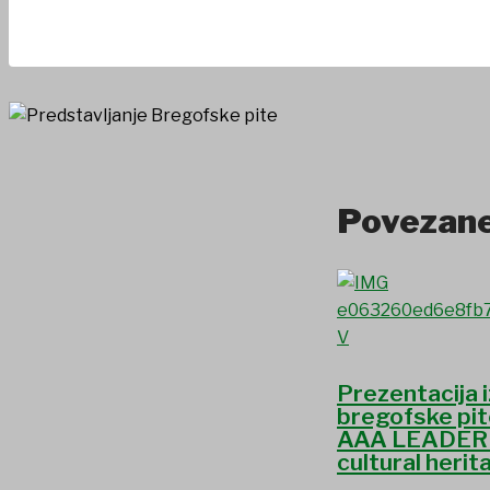
Povezane
Prezentacija 
bregofske pite
AAA LEADER t
cultural herit