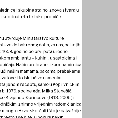
ajednice i skupine stalno iznova stvaraju
a i kontinuiteta te tako promiče
nu utvrđuje Ministarstvo kulture
t sve do bakrenog doba, za nas, od kojih
eć 1659. godine po prvi puta uredno
skom ambijentu – kuhinji, u sastojcima i
običaja. Način prehrane i izbor namirnica
hvaljujući našim mamama, bakama, prabakama
 svatove i to isključivo usmenim
ustaljenom receptu, samo u Koprivničkim
a bi 1979. godine gđa. Milka Stanešić,
ice Krapinec-Đurinčeve (1918.-2006.) i
jedničkim iznimno vrijednim radom članica
mnogi u Hrvatskoj čuli i što je najvažnije
e “bregovske pite” u ponudi nekih