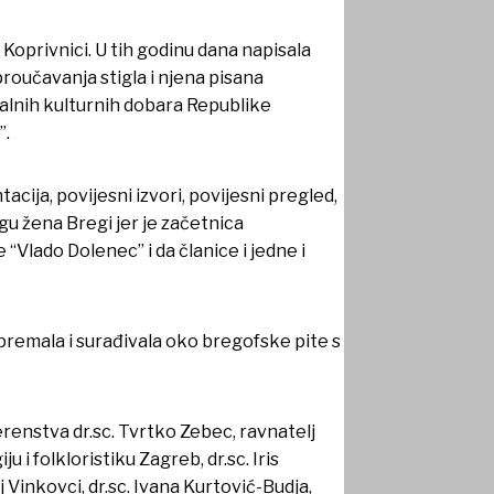
 Koprivnici. U tih godinu dana napisala
proučavanja stigla i njena pisana
jalnih kulturnih dobara Republike
”.
cija, povijesni izvori, povijesni pregled,
gu žena Bregi jer je začetnica
“Vlado Dolenec” i da članice i jedne i
ripremala i surađivala oko bregofske pite s
renstva dr.sc. Tvrtko Zebec, ravnatelj
u i folkloristiku Zagreb, dr.sc. Iris
 Vinkovci, dr.sc. Ivana Kurtović-Budja,