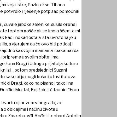
 muzeja Istre, Pazin, dr.sc. Tihana
u je potvrdio i rješenje potpisao pomoćnik
, čuvale jaboke zelenike, sušile orehe i
svate i optom gošče ak se imelo ščem, a mi
 kao i nekad ostala ista, uvrštena je u
a, a vjerujem da će ovo biti poticaj i
 zajedno sa svojim mamama i bakama i da
aj pripreme u svojim obiteljima.
 žena Bregi i Udruge prijatelja kulture
, knjizi… potom predsjednici Suzani
u kako bi ju mogli kušati u Institutu za
vnički Bregi, kako na pisanoj, tako i na
urđici Mustaf; Knjižnici i čitaonici “Fran
elevari u njihovom vinogradu, za
o običajima i načinu života u
u u Zagrebu, gđi. Anđeli Lenhard Antolin