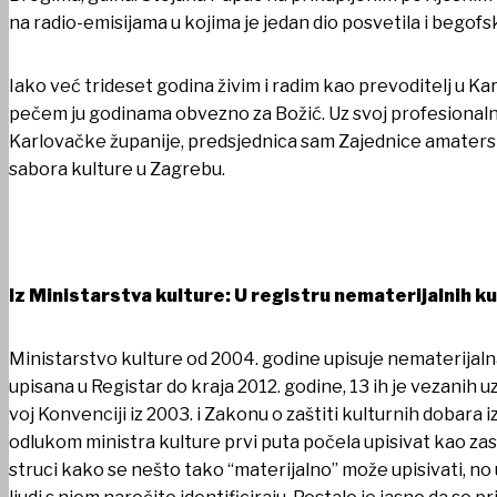
OSTALO
na radio-emisijama u kojima je jedan dio posvetila i begofsk
Iako već trideset godina živim i radim kao prevoditelj u Ka
pečem ju godinama obvezno za Božić. Uz svoj profesionaln
Karlovačke županije, predsjednica sam Zajednice amaters
sabora kulture u Zagrebu.
Iz Ministarstva kulture: U registru nematerijalnih k
Ministarstvo kulture od 2004. godine upisuje nematerijaln
upisana u Registar do kraja 2012. godine, 13 ih je vezani
voj Konvenciji iz 2003. i Zakonu o zaštiti kulturnih dobar
odlukom ministra kulture prvi puta počela upisivat kao zas
struci kako se nešto tako “materijalno” može upisivati, no u