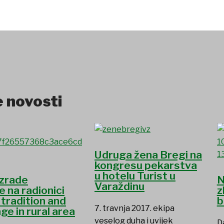
 novosti
Udruga žena Bregi na
kongresu pekarstva
u hotelu Turist u
izrade
N
Varaždinu
 na radionici
z
radition and
b
7. travnja 2017. ekipa
age in rural area
veselog duha i uvijek
D