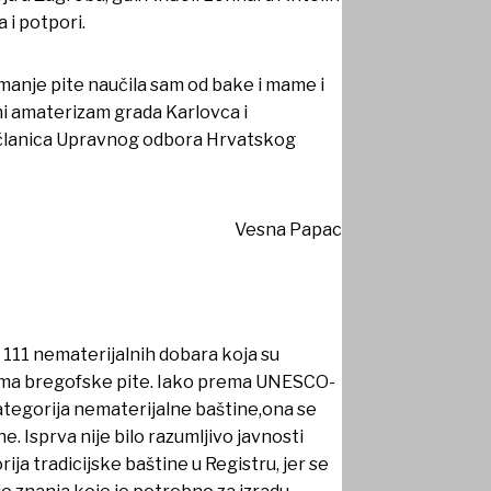
 i potpori.
emanje pite naučila sam od bake i mame i
ni amaterizam grada Karlovca i
i članica Upravnog odbora Hrvatskog
Vesna Papac
 111 nematerijalnih dobara koja su
prema bregofske pite. Iako prema UNESCO-
kategorija nematerijalne baštine,ona se
 Isprva nije bilo razumljivo javnosti
ija tradicijske baštine u Registru, jer se