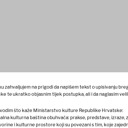
ofsku pitu
 zahvaljujem na prigodi da napišem tekst o upisivanju breg
e te ukratko objasnim tijek postupka, ali i da naglasim velik
vodim što kaže Ministarstvo kulture Republike Hrvatske:
lna kulturna baština obuhvaća: prakse, predstave, izraze, z
rine i kulturne prostore koji su povezani s tim, koje zajedn