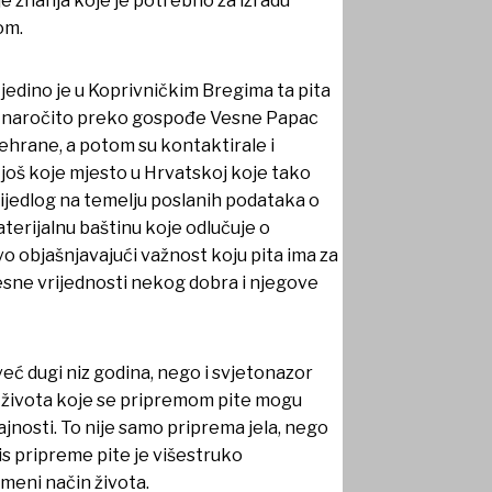
nje znanja koje je potrebno za izradu
om.
jedino je u Koprivničkim Bregima ta pita
ov, naročito preko gospođe Vesne Papac
prehrane, a potom su kontaktirale i
i još koje mjesto u Hrvatskoj koje tako
rijedlog na temelju poslanih podataka o
terijalnu baštinu koje odlučuje o
o objašnjavajući važnost koju pita ima za
ijesne vrijednosti nekog dobra i njegove
ć dugi niz godina, nego i svjetonazor
om života koje se pripremom pite mogu
rajnosti. To nije samo priprema jela, nego
is pripreme pite je višestruko
emeni način života.