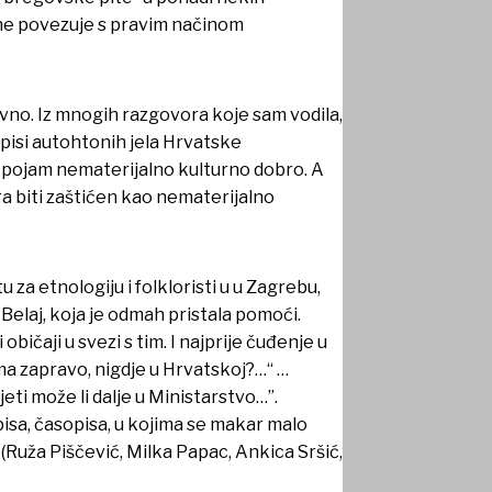
 ne povezuje s pravim načinom
tavno. Iz mnogih razgovora koje sam vodila,
pisi autohtonih jela Hrvatske
i pojam nematerijalno kulturno dobro. A
a biti zaštićen kao nematerijalno
 za etnologiju i folkloristi u u Zagrebu,
u Belaj, koja je odmah pristala pomoći.
aji u svezi s tim. I najprije čuđenje u
ma zapravo, nigdje u Hrvatskoj?…“ …
eti može li dalje u Ministarstvo…”.
apisa, časopisa, u kojima se makar malo
(Ruža Piščević, Milka Papac, Ankica Sršić,