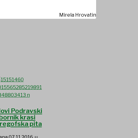
Mirela Hrovatin
ovi Podravski
bornik krasi
regofska pita
ana 07.11.2016. u