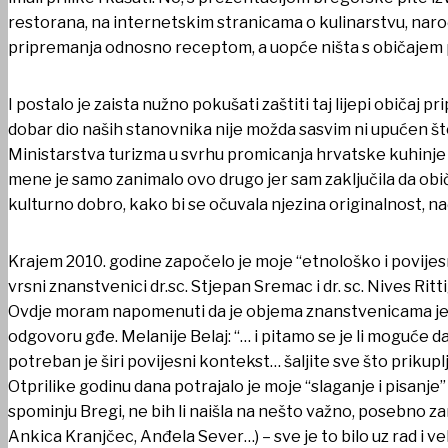
restorana, na internetskim stranicama o kulinarstvu, naro
UDRUGE I DRUŠTVA
pripremanja odnosno receptom, a uopće ništa s običajem 
I postalo je zaista nužno pokušati zaštiti taj lijepi običaj
dobar dio naših stanovnika nije možda sasvim ni upućen št
Ministarstva turizma u svrhu promicanja hrvatske kuhinje 
mene je samo zanimalo ovo drugo jer sam zaključila da obi
kulturno dobro, kako bi se očuvala njezina originalnost, na
Krajem 2010. godine započelo je moje “etnološko i povijesno” 
vrsni znanstvenici dr.sc. Stjepan Sremac i dr. sc. Nives Ritti
Ovdje moram napomenuti da je objema znanstvenicama jedno
odgovoru gđe. Melanije Belaj: “… i pitamo se je li moguće 
potreban je širi povijesni kontekst… šaljite sve što prikup
Otprilike godinu dana potrajalo je moje “slaganje i pisanje”
USTANOVE
spominju Bregi, ne bih li naišla na nešto važno, posebno z
Ankica Kranjčec, Anđela Sever…) – sve je to bilo uz rad i ve