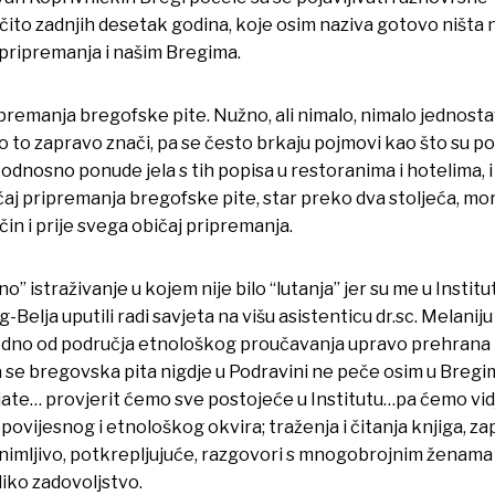
čito zadnjih desetak godina, koje osim naziva gotovo ništa
pripremanja i našim Bregima.
 pripremanja bregofske pite. Nužno, ali nimalo, nimalo jednos
o to zapravo znači, pa se često brkaju pojmovi kao što su po
odnosno ponude jela s tih popisa u restoranima i hotelima, 
čaj pripremanja bregofske pite, star preko dva stoljeća, mor
čin i prije svega običaj pripremanja.
istraživanje u kojem nije bilo “lutanja” jer su me u Institutu
g-Belja uputili radi savjeta na višu asistenticu dr.sc. Melanij
 od područja etnološkog proučavanja upravo prehrana i obič
da se bregovska pita nigdje u Podravini ne peče osim u Bregi
ljate… provjerit ćemo sve postojeće u Institutu…pa ćemo vidj
 povijesnog i etnološkog okvira; traženja i čitanja knjiga, z
animljivo, potkrepljujuće, razgovori s mnogobrojnim ženama 
liko zadovoljstvo.