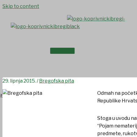
Skip to content
NASLOVNICA
Kako smo zaštitili našu breg
O NAMA
29. lipnja 2015.
/
Bregofska pita
Odmah na početku
Republike Hrvatsk
Stoga u uvodu na
“Pojam nematerija
predmete, rukotvo