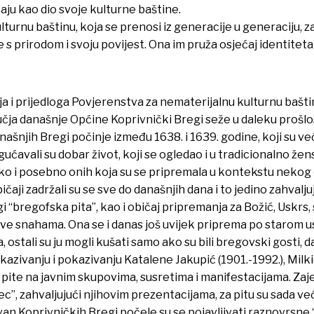
aju kao dio svoje kulturne baštine.
turnu baštinu, koja se prenosi iz generacije u generaciju, z
 s prirodom i svoju povijest. Ona im pruža osjećaj identitet
 i prijedloga Povjerenstva za nematerijalnu kulturnu bašti
čja današnje Općine Koprivnički Bregi seže u daleku prošlos
ašnjih Bregi počinje između 1638. i 1639. godine, koji su v
ućavali su dobar život, koji se ogledao i u tradicionalno žen
ako i posebno onih koja su se pripremala u kontekstu nekog 
i običaji zadržali su se sve do današnjih dana i to jedino za
 “bregofska pita”, kao i običaj pripremanja za Božić, Uskrs,
ve snahama. Ona se i danas još uvijek priprema po starom 
, ostali su ju mogli kušati samo ako su bili bregovski gosti, d
azivanju i pokazivanju Katalene Jakupić (1901.-1992.), Milk
e pite na javnim skupovima, susretima i manifestacijama. Za
”, zahvaljujući njihovim prezentacijama, za pitu su sada već 
izvan Koprivničkih Bregi počele su se pojavljivati raznovrsn