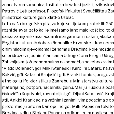
znanstvena suradnica, Insitut za hrvatski jezik i jezikoslovl
Petrović Leš, profesor, Filozofski fakultet Sveučilišta u Z
ministrice kulture gdin. Zlatko Uzelac.
I eto naša bregofska pita, za koju su tijekom proteklih 250
rozni delevari zato kaj je imel samo jeno malo koščico, tok
danas zamijenile maslacem ili margarinom, reskim jabukama
Registar kulturnih dobara Republike Hrvatske – kao nemateri
onim mladim djevojkama i ženama u Bregima, koje možda do
se pridruže vrijednim članicama Udruge žena Bregi i Udruga p
Zahvaljujem još jednom svima na pomoći, a posebno: svim 
“Vlado Dolenec”, gđi. Milki Stanešić i Karolini Gatarić na 
Bukvić, gđi. Katarini Krnjašić i gđi. Branki Tomiek, bregovs
etnologiju i folkloristiku u Zagrebu, u Ministarstvu kulture, 
materijalnoj potpori, načelniku gdinu. Mariju Hudiću, a poseb
Galović” u Koprivnici, ravnateljici gđi. Dijani Sabolović-Kra
gđi. Ankici Kranjčec, na važnim i zanimljivim podacima o obi
prezentaciju pite na Dan općine gđi. Milki Papac na teks
Bregima, gdinu. Stojanu Papac na prikupljenim povijesnim