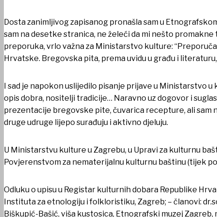
Dosta zanimljivog zapisanog pronašla sam u Etnografskom muz
sam na desetke stranica, ne želeći da mi nešto promakne te 
preporuka, vrlo važna za Ministarstvo kulture: “Preporuča
Hrvatske. Bregovska pita, prema uvidu u građu i literatu
DOKUMENTI
I sad je napokon uslijedilo pisanje prijave u Ministarstvo u
opis dobra, nositelji tradicije… Naravno uz dogovor i sugl
prezentacije bregovske pite, čuvarica recepture, ali sam nav
druge udruge lijepo surađuju i aktivno djeluju.
U Ministarstvu kulture u Zagrebu, u Upravi za kulturnu bašti
Povjerenstvom za nematerijalnu kulturnu baštinu (tijek pos
Odluku o upisu u Registar kulturnih dobara Republike Hrvat
Instituta za etnologiju i folkloristiku, Zagreb; – članovi: dr.
Biškupić-Bašić, viša kustosica, Etnografski muzej Zagreb, m