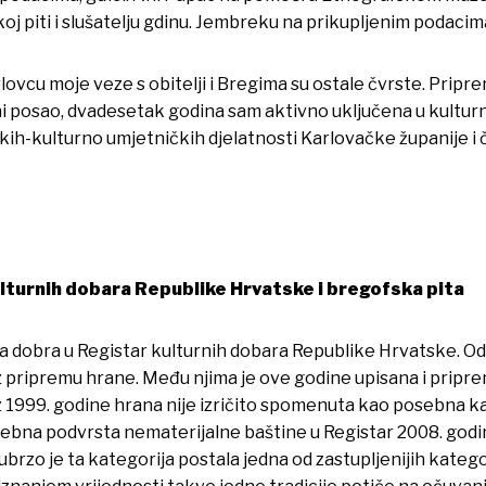
oj piti i slušatelju gdinu. Jembreku na prikupljenim podacima
rlovcu moje veze s obitelji i Bregima su ostale čvrste. Pripr
i posao, dvadesetak godina sam aktivno uključena u kultur
kih-kulturno umjetničkih djelatnosti Karlovačke županije 
ulturnih dobara Republike Hrvatske i bregofska pita
a dobra u Registar kulturnih dobara Republike Hrvatske. Od
h uz pripremu hrane. Među njima je ove godine upisana i pri
a iz 1999. godine hrana nije izričito spomenuta kao posebna 
ebna podvrsta nematerijalne baštine u Registar 2008. godine.
brzo je ta kategorija postala jedna od zastupljenijih kategor