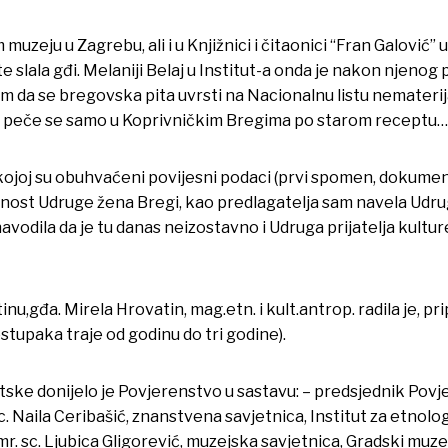
eju u Zagrebu, ali i u Knjižnici i čitaonici “Fran Galović” u
slala gđi. Melaniji Belaj u Institut-a onda je nakon njenog 
m da se bregovska pita uvrsti na Nacionalnu listu nemateri
ru, peče se samo u Koprivničkim Bregima po starom receptu…
 kojoj su obuhvaćeni povijesni podaci (prvi spomen, dokumenta
asnost Udruge žena Bregi, kao predlagatelja sam navela Udru
odila da je tu danas neizostavno i Udruga prijatelja kulture 
nu,gđa. Mirela Hrovatin, mag.etn. i kult.antrop. radila je, p
tupaka traje od godinu do tri godine).
ske donijelo je Povjerenstvo u sastavu: – predsjednik Povje
sc. Naila Ceribašić, znanstvena savjetnica, Institut za etnologij
r. sc. Ljubica Gligorević, muzejska savjetnica, Gradski muzej