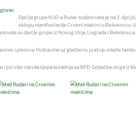
ogovac
Dječja grupa KUD-a Rudar sudjelovala je na 2. dječjoj
sklopu manifestacije Crveni makovi u Đelekovcu. Uz
elovale su dječje grupe iz Novog Virja, Legrada i Đelekovca.
e, pjesme i plesove Podravine uz glazbenu pratnju mlađe tam
i još više razvila lijepa suradnja sa KPD-Seljačka sloga iz 