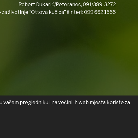
Robert Dukarić/Peteranec,
091/389-3272
 za životinje “Ottova kućica” šinteri:
099 662 1555
u vašem pregledniku i na većini ih web mjesta koriste za
 o pristupačnosti
Transparentnost
List općine