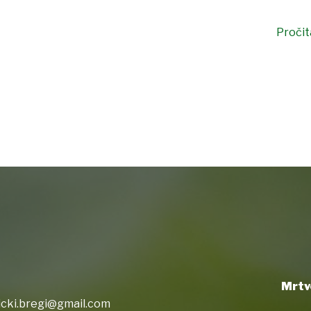
Pročita
Mrtv
icki.bregi@gmail.com