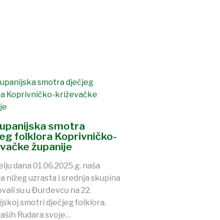
Županijska smotra
jeg folklora Koprivničko-
evačke županije
elju dana 01.06.2025.g. naša
a nižeg uzrasta i srednja skupina
ovali su u Đurđevcu na 22.
jskoj smotri dječjeg folklora.
aših Rudara svoje…