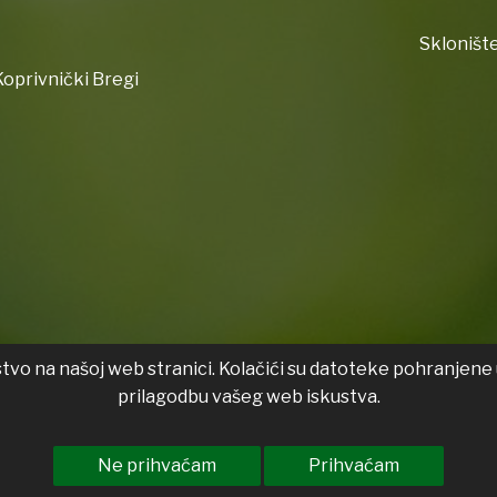
Sklonište
oprivnički Bregi
stvo na našoj web stranici. Kolačići su datoteke pohranjene 
Izjava
prilagodbu vašeg web iskustva.
Ne prihvaćam
Prihvaćam