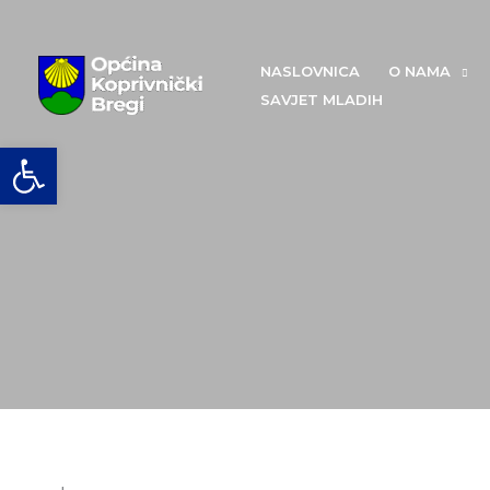
Skip
to
content
NASLOVNICA
O NAMA
SAVJET MLADIH
Open toolbar