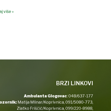
j više »
BRZI LINKOVI
Ambulanta Glogovac
:
048/637-177
ozornik:
Matija Mlinar/Koprivnica,
091/5080-773
,
Zlatko Friščić/Koprivnica,
099/220-8988
,