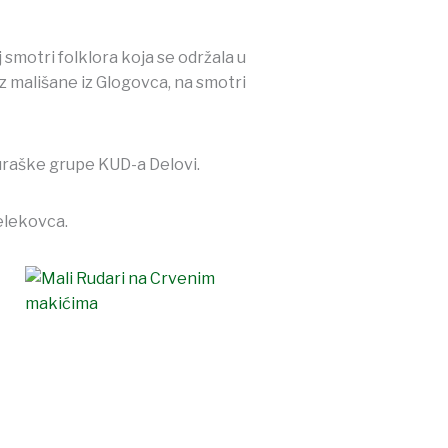
 smotri folklora koja se održala u
 mališane iz Glogovca, na smotri
buraške grupe KUD-a Delovi.
Đelekovca.