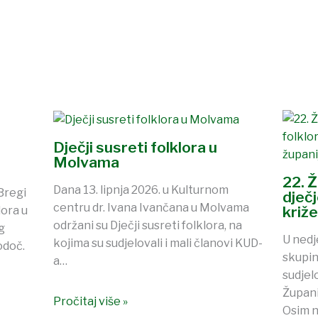
Dječji susreti folklora u
Molvama
22. 
Dana 13. lipnja 2026. u Kulturnom
Bregi
dječ
centru dr. Ivana Ivančana u Molvama
križ
ora u
održani su Dječji susreti folklora, na
g
U nedj
kojima su sudjelovali i mali članovi KUD-
odoč.
skupin
a…
sudjel
Župani
Pročitaj više »
Osim n