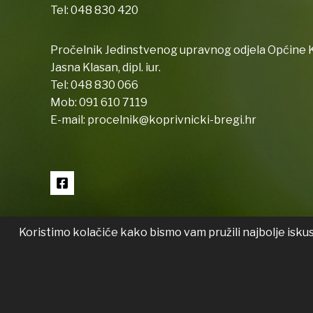
Tel:
048 830 420
Pročelnik Jedinstvenog upravnog odjela Općine K
Jasna Klasan, dipl. iur.
Tel:
048 830 066
Mob:
091 610 7119
E-mail:
procelnik@koprivnicki-bregi.hr
Koristimo kolačiće kako bismo vam pružili najbolje isku
Copyright © 2026 Koprivnički Bregi