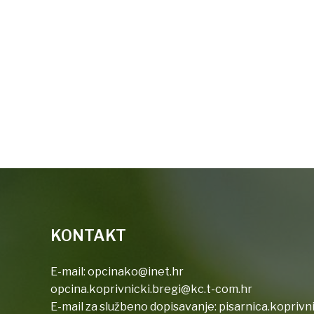
KONTAKT
E-mail:
opcinako@inet.hr
opcina.koprivnicki.bregi@kc.t-com.hr
E-mail za službeno dopisavanje:
pisarnica.koprivn