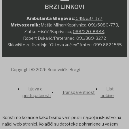
BRZI LINKOVI
Ambulanta Glogovac
:
048/637-177
Mrtvozornik:
Matija Mlinar/Koprivnica,
091/5080-773
,
Zlatko Friščić/Koprivnica,
099/220-8988
,
Robert Dukarić/Peteranec,
091/389-3272
Sklonište za životinje “Ottova kućica” šinteri:
099 662 1555
Copyright © 2026 Koprivnički Bregi
Izjava o
List
Transparentnost
pristupačnosti
općine
Koristimo kolačiće kako bismo vam pružili najbolje iskustvo na
našoj web stranici. Kolačići su datoteke pohranjene u vašem