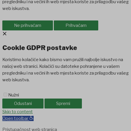
pregledniku i na većini ih web mjesta koriste za prilagodbu vašeg
web iskustva.
Ne prihvaćam
Prihvaćam
×
Cookie GDPR postavke
Koristimo kolačiće kako bismo vam pružili najbolje iskustvo na
našoj web stranici. Kolačići su datoteke pohranjene u vašem
pregledniku i na većini ih web mjesta koriste za prilagodbu vašeg
web iskustva.
Nužni
Odustani
Spremi
liganbet
Skip to content
Holiganbet
jojobet
grandpashabet
betpark
casibom
favoris
Open toolbar
Pristupačnost web stranica