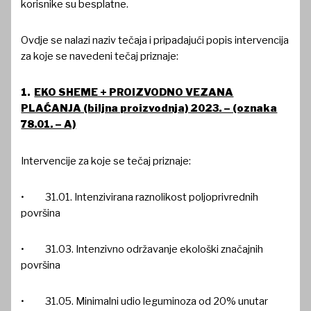
korisnike su besplatne.
Ovdje se nalazi naziv tečaja i pripadajući popis intervencija
za koje se navedeni tečaj priznaje:
1.
EKO SHEME + PROIZVODNO VEZANA
PLAĆANJA (biljna proizvodnja) 2023. – (oznaka
78.01. – A)
Intervencije za koje se tečaj priznaje:
• 31.01. Intenzivirana raznolikost poljoprivrednih
površina
• 31.03. Intenzivno održavanje ekološki značajnih
površina
• 31.05. Minimalni udio leguminoza od 20% unutar