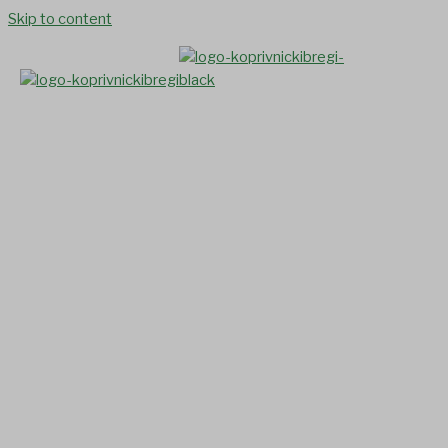
Skip to content
POZIV KORISNICIMA
INTERVENCIJA IZ
STRATEŠKOG PLANA
ZAJEDNIČKE
POLJOPRIVREDNE
POLITIKE RH 2023. – 2027.
NA PREDAVANJA KOJA ĆE
SE ODRŽATI ZA
POLJOPRIVREDNIKE IZ
OPĆINE KOPRIVNIČKI
BREGI na adresi Ulica kralja
Tomislava 2, KOPRIVNIČKI
BREGI: