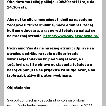
Oba datuma tečaj počinje u 08:30 sati i traje do
14:30 sati.
Ako netko nije u mogućnosti doći na navedene
tečajeve u tim terminima, može odabrati tečaj
koji mu odgovara, a raspored tečajeva nalazi se
na mrežnoj stranici
https://www.savjetodavna.hr/
Pozivamo Vas da na mrežnoj stranici Uprave za
stručnu podršku razvoju poljoprivrede
www.savjetodavna.hr, pod Savjetovanja i
tečajevi pratite objave održavanja tečajeva u
našoj Županiji te se prijavite za sudjelovanje na
izobrazbi, uživo ili putem webinara.
Objašnjenje:
Sva poljoprivredna gospodarstva koja su prilikom
podnošenja Jedinstvenog zahtjeva za potporu u 2023.