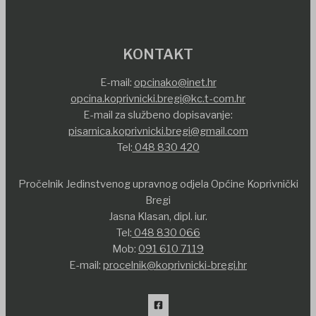
KONTAKT
E-mail:
opcinako@inet.hr
opcina.koprivnicki.bregi@kc.t-com.hr
E-mail za službeno dopisavanje:
pisarnica.koprivnicki.bregi@gmail.com
Tel:
048 830 420
Pročelnik Jedinstvenog upravnog odjela Općine Koprivnički
Bregi
Jasna Klasan, dipl. iur.
Tel:
048 830 066
Mob:
091 610 7119
E-mail:
procelnik@koprivnicki-bregi.hr