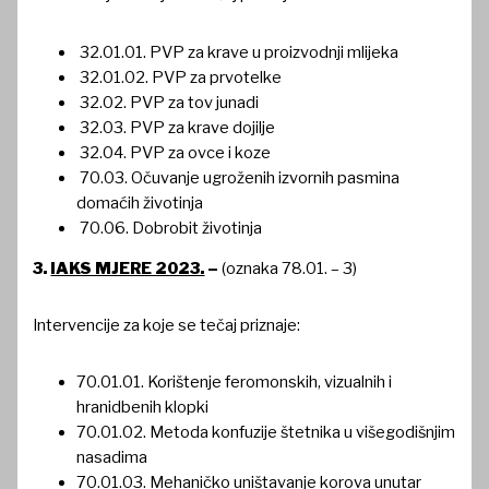
32.01.01. PVP za krave u proizvodnji mlijeka
32.01.02. PVP za prvotelke
32.02. PVP za tov junadi
32.03. PVP za krave dojilje
32.04. PVP za ovce i koze
70.03. Očuvanje ugroženih izvornih pasmina
domaćih životinja
70.06. Dobrobit životinja
3.
IAKS MJERE 2023.
–
(oznaka 78.01. – 3)
Intervencije za koje se tečaj priznaje:
70.01.01. Korištenje feromonskih, vizualnih i
hranidbenih klopki
70.01.02. Metoda konfuzije štetnika u višegodišnjim
nasadima
70.01.03. Mehaničko uništavanje korova unutar