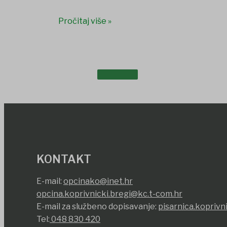
Pročitaj više »
DOKUMENTI
KONTAKT
E-mail:
opcinako@inet.hr
opcina.koprivnicki.bregi@kc.t-com.hr
E-mail za službeno dopisavanje:
pisarnica.koprivn
Tel:
048 830 420