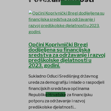
UDRUGE I DRUŠTVA
Općini Koprivnički Bregi
dodijeljena su financijska
sredstva za održavanje i razvoj
predškolske djelatnosti u
2023. godini.
Sukladno Odluci Središnjeg državnog
ureda za demografiju i mlade o raspodjeli
financijskih sredstava općinama
USTANOVE
Republike Hrvatske za financijsku
potporu za održavanje i razvoj
predškolske djelatnosti…