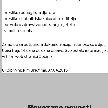
-presliku rodnog lista djeteta
-preslike osobnih iskaznica oba roditelja
-potvrdu o zdravstvenom stanju djeteta
-zamolbu za upis
Zamolbe sa potpunom dokumentacijom donose se u dječji vr
Upisi traju 14 dana od dana objave. Sve ostale informacije 
vrtića i web stranici Općine.
U Koprivničkim Bregima, 07.04.2015.
Povezane novosti