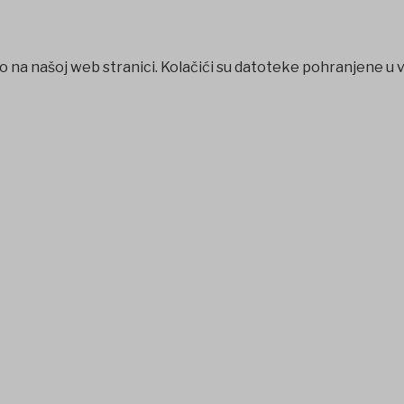
o na našoj web stranici. Kolačići su datoteke pohranjene u 
habet
betpark
casibom
favorisen
matbet
Jojobet
iptv satın al
b