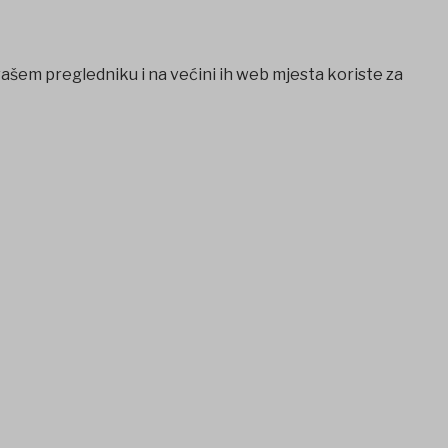
vašem pregledniku i na većini ih web mjesta koriste za
etcio
Casibom
Ankara escort
Ankara escort
betovis giriş
bet