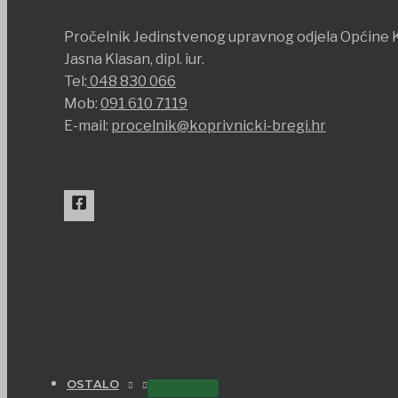
Pročelnik Jedinstvenog upravnog odjela Općine K
Jasna Klasan, dipl. iur.
Tel:
048 830 066
Mob:
091 610 7119
E-mail:
procelnik@koprivnicki-bregi.hr
OSTALO