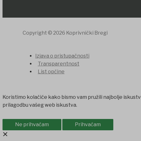
Copyright © 2026 Koprivnički Bregi
Izjava o pristupačnosti
Transparentnost
List općine
Koristimo kolačiće kako bismo vam pružili najbolje iskustv
prilagodbu vašeg web iskustva.
Ne prihvaćam
Prihvaćam
×