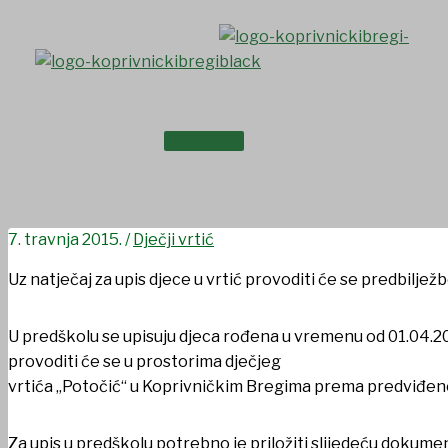
Skip
to
content
NASLOVNICA
Predbilježbe za predškolu š
O NAMA
7. travnja 2015.
/
Dječji vrtić
Uz natječaj za upis djece u vrtić provoditi će se predbilj
U predškolu se upisuju djeca rođena u vremenu od 01.04.20
provoditi će se u prostorima dječjeg
vrtića „Potočić“ u Koprivničkim Bregima prema predviđen
Za upis u predškolu potrebno je priložiti slijedeću dokumen