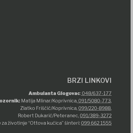
BRZI LINKOVI
Ambulanta Glogovac
:
048/637-177
ozornik:
Matija Mlinar/Koprivnica,
091/5080-773
,
Zlatko Friščić/Koprivnica,
099/220-8988
,
Robert Dukarić/Peteranec,
091/389-3272
 za životinje “Ottova kućica” šinteri:
099 662 1555