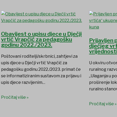
Obavijest o upisu djece u Dječji
vrtić Vrapčić za pedagošku
Prijavljen
godinu 2022./2023.
dječjeg vr
vrijednost
Poštovani roditelji/skrbnici, zahtjevi za
upis djece u Dječji vrtić Vrapčić za
U okviru otvo
pedagošku godinu 2022./2023. primat će
ruralnog razvo
se informatiziranim sustavom za prijavu i
„Ulaganja u po
upis djece razvijenim…
proširenje lok
ruralno stanov
Pročitaj više »
Pročitaj više »