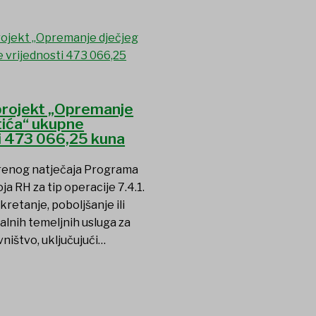
 projekt „Opremanje
tića“ ukupne
i 473 066,25 kuna
renog natječaja Programa
ja RH za tip operacije 7.4.1.
kretanje, poboljšanje ili
alnih temeljnih usluga za
ništvo, uključujući…