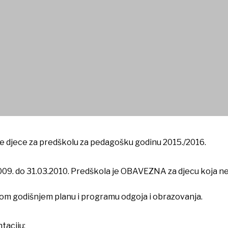
k./god. 2015./2016.
ežbe djece za predškolu za pedagošku godinu 2015./2016.
09. do 31.03.2010. Predškola je OBAVEZNA za djecu koja ne 
om godišnjem planu i programu odgoja i obrazovanja.
taciju: