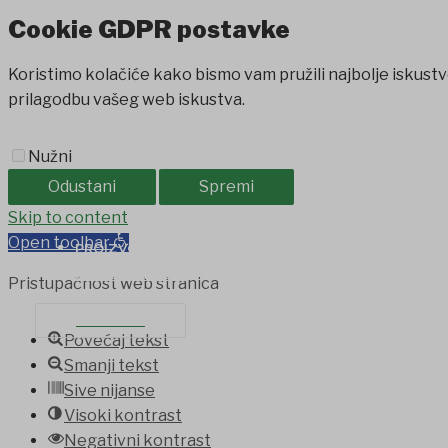
Cookie GDPR postavke
Koristimo kolačiće kako bismo vam pružili najbolje iskustv
prilagodbu vašeg web iskustva.
Nužni
Odustani
Spremi
Jojobet
Skip to content
holiganbet
Holiganbet
Holiganbet
jojobet
grandpas
Open toolbar
PROIZVODI IZ OPĆINE
SAVJET MLADIH
Pristupačnost web stranica
KONTAKT
Povećaj tekst
Smanji tekst
Sive nijanse
Visoki kontrast
Negativni kontrast