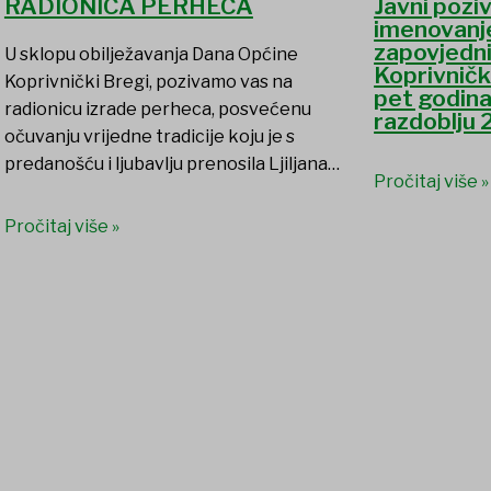
RADIONICA PERHECA
Javni poziv
imenovanj
zapovjedn
U sklopu obilježavanja Dana Općine
Koprivničk
Koprivnički Bregi, pozivamo vas na
pet godin
radionicu izrade perheca, posvećenu
razdoblju 
očuvanju vrijedne tradicije koju je s
predanošću i ljubavlju prenosila Ljiljana…
Pročitaj više »
Pročitaj više »