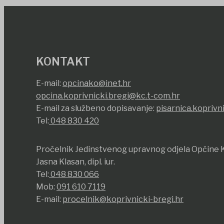
KONTAKT
E-mail:
opcinako@inet.hr
opcina.koprivnicki.bregi@kc.t-com.hr
E-mail za službeno dopisavanje:
pisarnica.koprivn
Tel:
048 830 420
Pročelnik Jedinstvenog upravnog odjela Općine K
Jasna Klasan, dipl. iur.
Tel:
048 830 066
Mob:
091 610 7119
E-mail:
procelnik@koprivnicki-bregi.hr