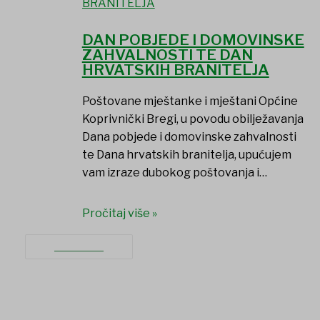
DAN POBJEDE I DOMOVINSKE
ZAHVALNOSTI TE DAN
HRVATSKIH BRANITELJA
Poštovane mještanke i mještani Općine
Koprivnički Bregi, u povodu obilježavanja
Dana pobjede i domovinske zahvalnosti
te Dana hrvatskih branitelja, upućujem
vam izraze dubokog poštovanja i…
PROIZVODI IZ OPĆINE
Pročitaj više »
SAVJET MLADIH
KONTAKT