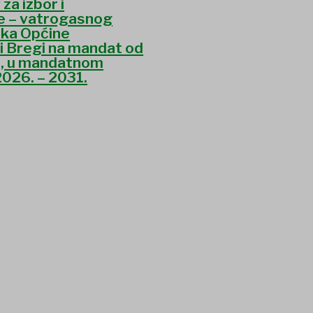
 za izbor i
e – vatrogasnog
ika Općine
i Bregi na mandat od
a, u mandatnom
2026. – 2031.