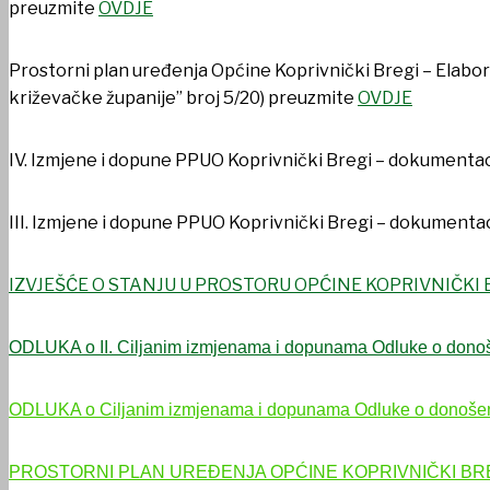
preuzmite
OVDJE
Prostorni plan uređenja Općine Koprivnički Bregi – Elabor
križevačke županije” broj 5/20) preuzmite
OVDJE
IV. Izmjene i dopune PPUO Koprivnički Bregi – dokumenta
DOKUMENTI
III. Izmjene i dopune PPUO Koprivnički Bregi – dokumenta
IZVJEŠĆE O STANJU U PROSTORU OPĆINE KOPRIVNIČKI BR
ODLUKA o II. Ciljanim izmjenama i dopunama Odluke o donoše
ODLUKA o Ciljanim izmjenama i dopunama Odluke o donošenju
PROSTORNI PLAN UREĐENJA OPĆINE KOPRIVNIČKI BR