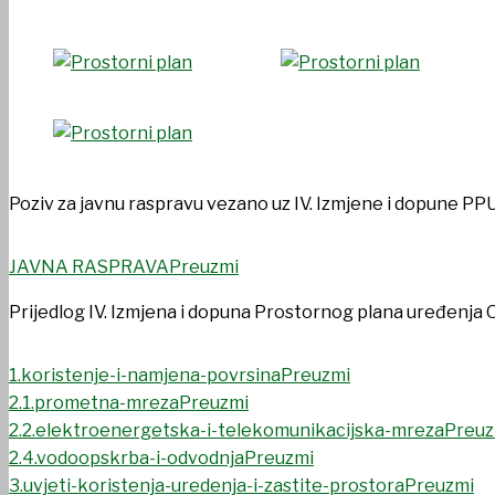
Poziv za javnu raspravu vezano uz IV. Izmjene i dopune PP
JAVNA RASPRAVA
Preuzmi
Prijedlog IV. Izmjena i dopuna Prostornog plana uređenja Op
1.koristenje-i-namjena-povrsina
Preuzmi
2.1.prometna-mreza
Preuzmi
2.2.elektroenergetska-i-telekomunikacijska-mreza
Preuz
2.4.vodoopskrba-i-odvodnja
Preuzmi
3.uvjeti-koristenja-uredenja-i-zastite-prostora
Preuzmi