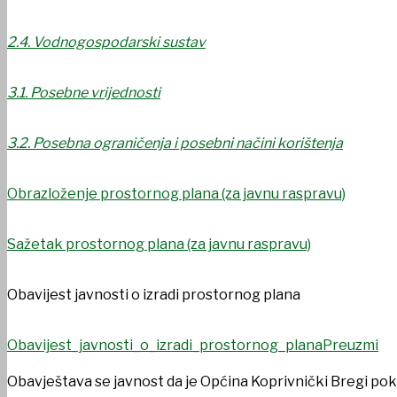
UDRUGE I DRUŠTVA
2.4. Vodnogospodarski sustav
3.1. Posebne vrijednosti
3.2. Posebna ograničenja i posebni načini korištenja
Obrazloženje prostornog plana (za javnu raspravu)
Sažetak prostornog plana (za javnu raspravu)
Obavijest javnosti o izradi prostornog plana
Obavijest_javnosti_o_izradi_prostornog_plana
Preuzmi
USTANOVE
Obavještava se javnost da je Općina Koprivnički Bregi pok