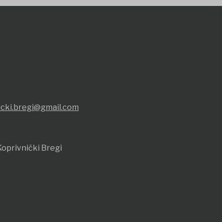
icki.bregi@gmail.com
oprivnički Bregi