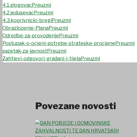
OSTALO
4.1.glogovac
Preuzmi
4.2.jedusevac
Preuzmi
4.3.koprivnicki-bregi
Preuzmi
Obrazlozenje-Plana
Preuzmi
Odredbe-za-provodenje
Preuzmi
Postupak-o-ocjeni-potrebe-strateske-procjene
Preuzmi
sazetak-za-javnost
Preuzmi
Zahtjevi-odgovori-gradani-i-tijela
Preuzmi
Povezane novosti