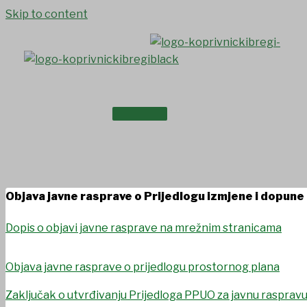
Skip to content
NASLOVNICA
Prostorni plan
O NAMA
Objava javne rasprave o Prijedlogu izmjene i dopune
Dopis o objavi javne rasprave na mrežnim stranicama
Objava javne rasprave o prijedlogu prostornog plana
Zaključak o utvrđivanju Prijedloga PPUO za javnu rasprav