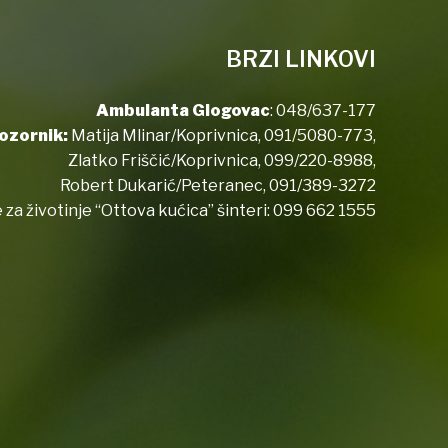
BRZI LINKOVI
Ambulanta Glogovac
:
048/637-177
ozornik:
Matija Mlinar/Koprivnica,
091/5080-773
,
Zlatko Friščić/Koprivnica,
099/220-8988
,
Robert Dukarić/Peteranec,
091/389-3272
 za životinje “Ottova kućica” šinteri:
099 662 1555