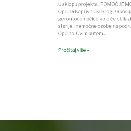
U sklopu projekta „POMOĆ JE MO
Općina Koprivnički Bregi zapošlj
gerontodomaćice koje će obilazi
starije i nemoćne osobe na podr
Općine. Ovim putem…
Pročitaj više »