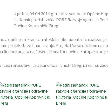
U petak, 04.04.2014.g. u sali za sastanke Općine Kop
sastanak predstavnica PORE Razvoje agencije Podra
Općine Koprivnički Bregi.
ovi općine za izradu strateških dokumenata, te realizacija 
eme projekata za financiranje. Projekti će se obzirom na 
ma financiranja, a najčešće prema fondovima Europske unije
cije i predstavnici Općine Koprivnički Bregi izrazili su za