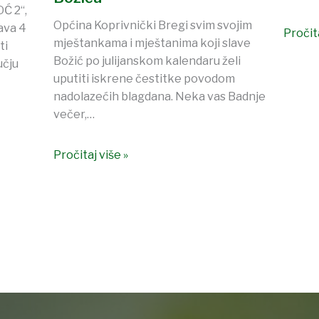
Ć 2“,
Općina Koprivnički Bregi svim svojim
ava 4
Pročita
mještankama i mještanima koji slave
ti
Božić po julijanskom kalendaru želi
učju
uputiti iskrene čestitke povodom
nadolazećih blagdana. Neka vas Badnje
večer,…
Pročitaj više »