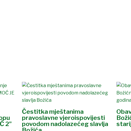
Čestitka mještanima
Obav
lopu
pravoslavne vjeroispovijesti
Boži
Ć 2”
povodom nadolazećeg slavlja
stari
Božića