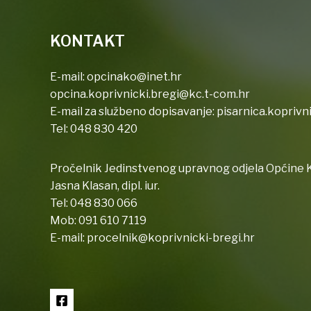
KONTAKT
E-mail:
opcinako@inet.hr
opcina.koprivnicki.bregi@kc.t-com.hr
E-mail za službeno dopisavanje:
pisarnica.koprivn
Tel:
048 830 420
Pročelnik Jedinstvenog upravnog odjela Općine K
Jasna Klasan, dipl. iur.
Tel:
048 830 066
Mob:
091 610 7119
E-mail:
procelnik@koprivnicki-bregi.hr