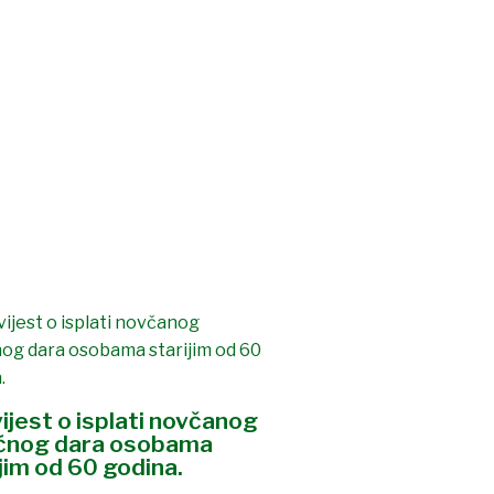
ijest o isplati novčanog
ćnog dara osobama
jim od 60 godina.