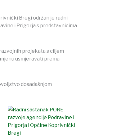
rivnički Bregi održan je radni
vine i Prigorja s predstavnicima
razvojnih projekata s ciljem
namjenu usmjeravati prema
.
dovoljstvo dosadašnjom