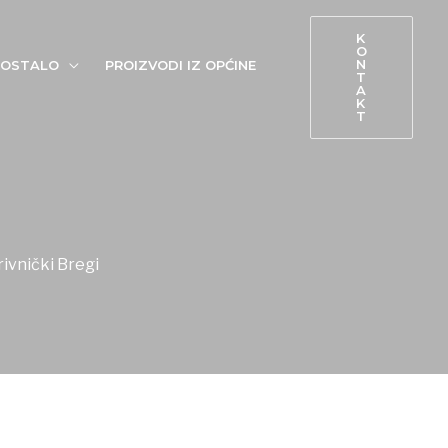
K
O
N
OSTALO
PROIZVODI IZ OPĆINE
T
A
K
T
ivnički Bregi