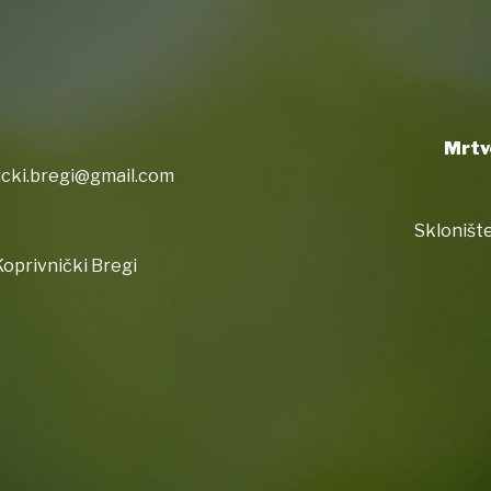
Mrtv
icki.bregi@gmail.com
Sklonište
oprivnički Bregi