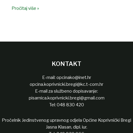
Pročitaj više »
KONTAKT
E-mail:
opcinako@inet.hr
opcina.koprivnicki.bregi@kc.t-com.hr
E-mail za službeno dopisavanje:
pisarnica.koprivnicki.bregi@gmail.com
Tel:
048 830 420
Pročelnik Jedinstvenog upravnog odjela Općine Koprivnički Bregi
Jasna Klasan, dipl. iur.