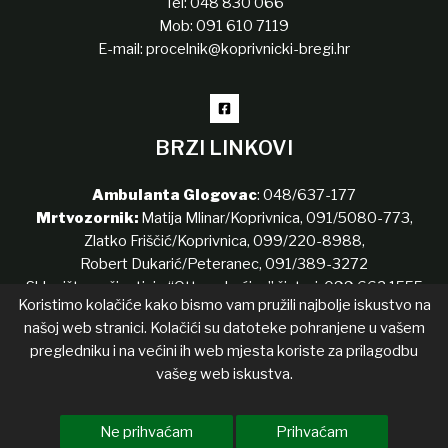
Tel:
048 830 066
Mob:
091 610 7119
E-mail:
procelnik@koprivnicki-bregi.hr
BRZI LINKOVI
Ambulanta Glogovac
:
048/637-177
Mrtvozornik:
Matija Mlinar/Koprivnica,
091/5080-773
,
Zlatko Friščić/Koprivnica,
099/220-8988
,
Robert Dukarić/Peteranec,
091/389-3272
Sklonište za životinje “Ottova kućica” šinteri:
099 662 1555
Koristimo kolačiće kako bismo vam pružili najbolje iskustvo na
našoj web stranici. Kolačići su datoteke pohranjene u vašem
pregledniku i na većini ih web mjesta koriste za prilagodbu
Copyright © 2026 Koprivnički Bregi
vašeg web iskustva.
Izjava o pristupačnosti
Transparentnost
List općine
Ne prihvaćam
Prihvaćam