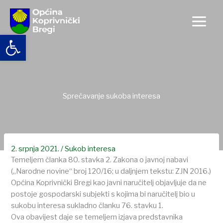
Skip
to
content
Open toolbar
Sprečavanje sukoba interesa
2. srpnja 2021.
/
Sukob interesa
Temeljem članka 80. stavka 2. Zakona o javnoj nabavi
(„Narodne novine“ broj 120/16; u daljnjem tekstu: ZJN 2016.)
Općina Koprivnički Bregi kao javni naručitelj objavljuje da ne
postoje gospodarski subjekti s kojima bi naručitelj bio u
sukobu interesa sukladno članku 76. stavku 1.
Ova obavijest daje se temeljem izjava predstavnika