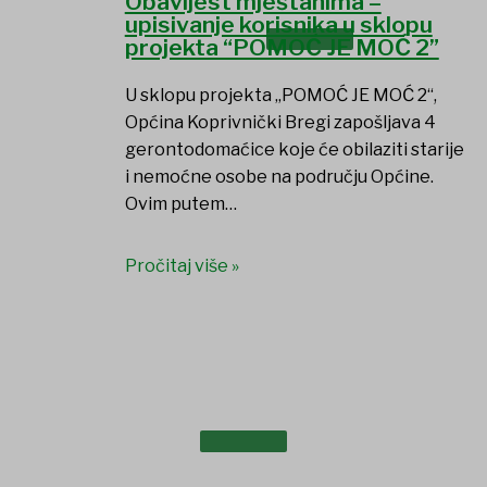
Obavijest mještanima –
upisivanje korisnika u sklopu
UDRUGE I DRUŠTVA
projekta “POMOĆ JE MOĆ 2”
U sklopu projekta „POMOĆ JE MOĆ 2“,
Općina Koprivnički Bregi zapošljava 4
gerontodomaćice koje će obilaziti starije
i nemoćne osobe na području Općine.
Ovim putem…
Pročitaj više »
USTANOVE