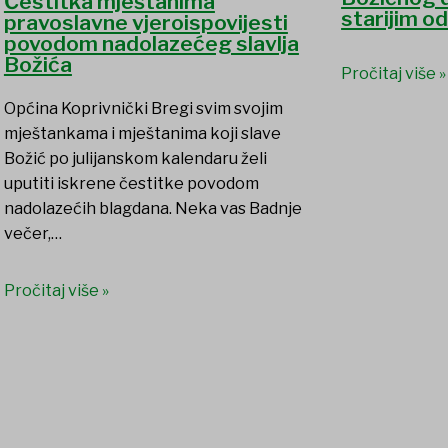
Čestitka mještanima
starijim o
pravoslavne vjeroispovijesti
povodom nadolazećeg slavlja
Božića
Pročitaj više »
Općina Koprivnički Bregi svim svojim
mještankama i mještanima koji slave
Božić po julijanskom kalendaru želi
uputiti iskrene čestitke povodom
nadolazećih blagdana. Neka vas Badnje
večer,…
Pročitaj više »