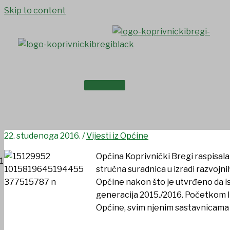
Skip to content
NASLOVNICA
Stručno osposobljavanje za 
O NAMA
22. studenoga 2016.
/
Vijesti iz Općine
Općina Koprivnički Bregi raspisala
stručna suradnica u izradi razvojni
Općine nakon što je utvrđeno da is
generacija 2015./2016. Početkom l
Općine, svim njenim sastavnicama 