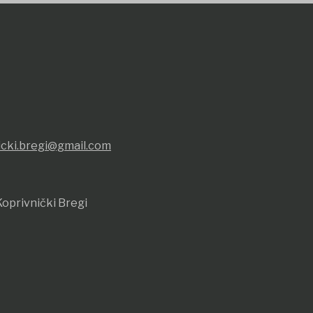
icki.bregi@gmail.com
oprivnički Bregi