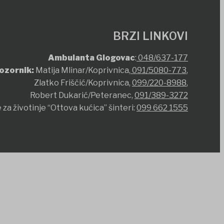
BRZI LINKOVI
Ambulanta Glogovac
:
048/637-177
ozornik:
Matija Mlinar/Koprivnica,
091/5080-773
,
Zlatko Friščić/Koprivnica,
099/220-8988
,
Robert Dukarić/Peteranec,
091/389-3272
 za životinje “Ottova kućica” šinteri:
099 662 1555