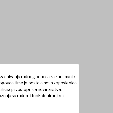
dnosa
ez zasnivanja radnog odnosa za zanimanje
 Glogovca time je postala nova zaposlenica
čilišna prvostupnica novinarstva,
oznaju sa radom i funkcioniranjem