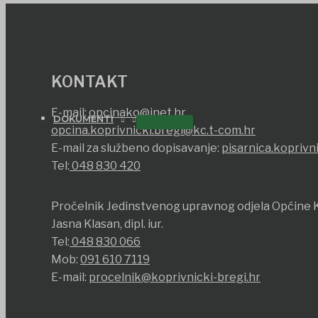
KONTAKT
E-mail:
opcinako@inet.hr
DOKUMENTI
opcina.koprivnicki.bregi@kc.t-com.hr
E-mail za službeno dopisavanje:
pisarnica.koprivn
Tel:
048 830 420
Pročelnik Jedinstvenog upravnog odjela Općine K
Jasna Klasan, dipl. iur.
Tel:
048 830 066
Mob:
091 610 7119
E-mail:
procelnik@koprivnicki-bregi.hr