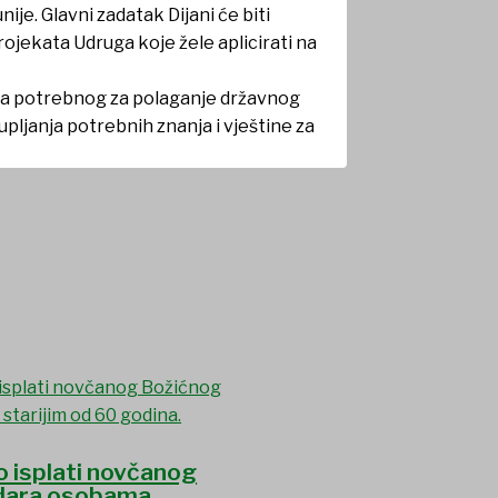
je. Glavni zadatak Dijani će biti
ojekata Udruga koje žele aplicirati na
tva potrebnog za polaganje državnog
upljanja potrebnih znanja i vještine za
o isplati novčanog
dara osobama