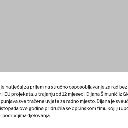
rad bez zasnivanja radnog o
 je natječaj za prijem na stručno osposobljavanje za rad b
h i EU projekata, u trajanju od 12 mjeseci. Dijana Šimunić iz
punjava sve tražene uvjete za radno mjesto. Dijana je sveu
istopada ove godine pridružila se općinskom timu koji ju up
i područjima djelovanja.