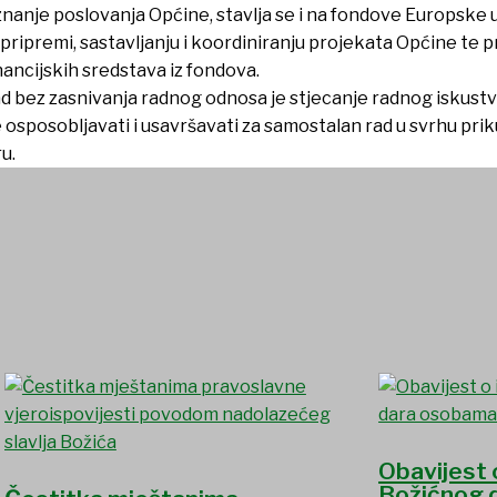
nje poslovanja Općine, stavlja se i na fondove Europske uni
ripremi, sastavljanju i koordiniranju projekata Općine te pr
nancijskih sredstava iz fondova.
rad bez zasnivanja radnog odnosa je stjecanje radnog iskus
e osposobljavati i usavršavati za samostalan rad u svrhu prik
ru.
Obavijest 
Božićnog 