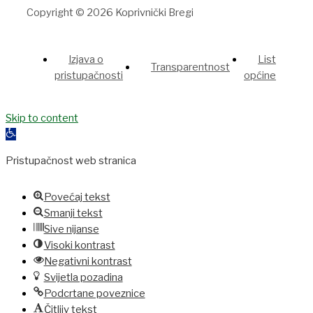
Copyright © 2026 Koprivnički Bregi
Izjava o
List
Transparentnost
pristupačnosti
općine
Grandpashabet
Skip to content
jojobet
holiganbet
Casinolevant
Jojobet
holiganbet
Ho
Open
toolbar
Pristupačnost web stranica
Povećaj tekst
Smanji tekst
Sive nijanse
Visoki kontrast
Negativni kontrast
Svijetla pozadina
Podcrtane poveznice
Čitljiv tekst