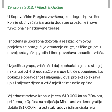
19. srpnja 2019.
/
Vijesti iz Općine
U Koprivničkim Bregima završena je nadogradnja vrtića,
koja je obuhvaćala izgradnju dodatne prostorije i nove
funkcionalne natkrivene terase.
Ishođena je uporabna dozvola, a realizacijom ovog
projekta se omogućuje otvaranje druge jasličke grupe u
novoj pedagoškoj godini i time povećava kapacitet vrtića.
Uz jasličku grupu, vrtiće će i dalje pohađati djeca u starijoj
mix grupi od 4-6 godina.Obje grupe biti će popunjene, što
pokazuje opravdanost ulaganja u ovaj projekt i olakšava
upis i prijevoz djece u vrtić mještanima naše općine.
Vrijednost radova iznosila je cca. 610.000 kn sa PDV-om,
pri čemu je Općina na natječaju Ministarstva demografije
dobila 181.000 kn, a ostatak radova isfinancirala je iz