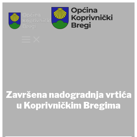
Skip
to
content
Završena nadogradnja vrtića
u Koprivničkim Bregima