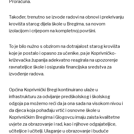
Proračuna.
Također, trenutno se izvode radovi na obnovi i prekrivanju
krovišta starog dijela škole u Bregima, sa novom
izolacijom i crijepom na kompletnoj površini.
To je bilo nužno s obzirom na dotrajalost starog krovišta
koje je postalo i opasno za učenike, pa je Koprivničko-
križevačka županija adekvatno reagirala na upozorenje
ravnateljice škole i osigurala financijska sredstva za
izvođenje radova.
Općina Koprivnički Bregi kontinuirano ulaže u
infrastrukturu za odvijanje predškolskog i školskog
odgoja pa možemo reći da ja ona sada na visokom nivou i
da djeca koja pohađaju vrtić i osnovne škole u
Koprivničkim Bregima i Glogovcu imaju zaista kvalitetne
uvjete za obrazovanje i rad, kao i njihove odgajateljice,
učiteljice i učitelji. Ulaganje u obrazovanje i buduće