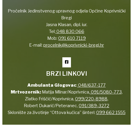
Pročelnik Jedinstvenog upravnog odjela Općine Koprivnički
Bregi
Jasna Klasan, dipl. iur.
Tel:
048 830 066
Mob:
091 610 7119
E-mail:
procelnik@koprivnicki-bregi.hr
BRZI LINKOVI
Ambulanta Glogovac
:
048/637-177
Mrtvozornik:
Matija Mlinar/Koprivnica,
091/5080-773
,
Zlatko Friščić/Koprivnica,
099/220-8988
,
Robert Dukarić/Peteranec,
091/389-3272
Sklonište za životinje “Ottova kućica” šinteri:
099 662 1555