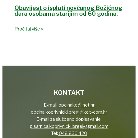
Obavijest o isplati novčanog Božićnog
dara osobama starijim od 60 godina.
Pročitaj više »
KONTAKT
E-mail:
opcinako@inet.hr
opcina.koprivnicki.bregi@kc.t-com.hr
E-mail za službeno dopisavanje:
pisarnica.koprivnicki.bregi@gmail.com
Tel:
048 830 420