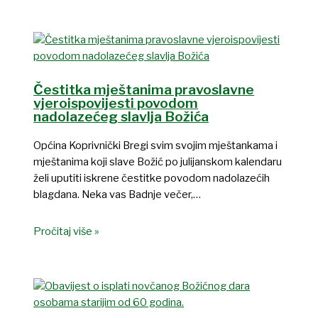
Čestitka mještanima pravoslavne
vjeroispovijesti povodom
nadolazećeg slavlja Božića
Općina Koprivnički Bregi svim svojim mještankama i
mještanima koji slave Božić po julijanskom kalendaru
želi uputiti iskrene čestitke povodom nadolazećih
blagdana. Neka vas Badnje večer,…
Pročitaj više »