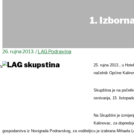
1. Izbor
26. rujna 2013.
/
LAG Podravina
25. rujna 2013., u Hot
načelnik Općine Kalin
Skupština je na početku
osnivanja, 15. listopad
Na Skupštini je izmije
Kalinovac, za dopredsj
gospodarstva iz Novigrada Podravskog, za voditeljicu je izabrana Mihaela Lon