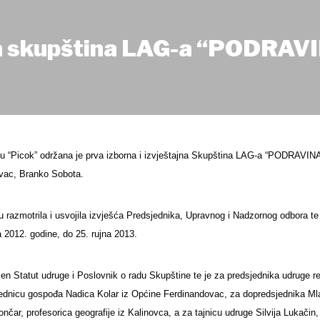
na skupština LAG-a “PODRAV
elu “Picok” održana je prva izborna i izvještajna Skupština LAG-a “PODRAVIN
ovac, Branko Sobota.
 razmotrila i usvojila izvješća Predsjednika, Upravnog i Nadzornog odbora te 
a 2012. godine, do 25. rujna 2013.
njen Statut udruge i Poslovnik o radu Skupštine te je za predsjednika udruge
ednicu gospođa Nadica Kolar iz Općine Ferdinandovac, za dopredsjednika Mlade
čar, profesorica geografije iz Kalinovca, a za tajnicu udruge Silvija Lukačin