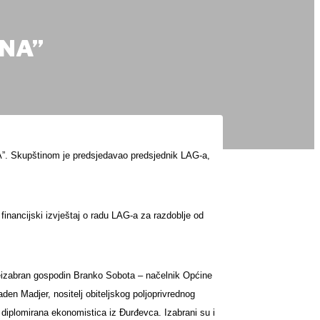
INA”
A”. Skupštinom je predsjedavao predsjednik LAG-a,
financijski izvještaj o radu LAG-a za razdoblje od
 reizabran gospodin Branko Sobota – načelnik Općine
n Madjer, nositelj obiteljskog poljoprivrednog
, diplomirana ekonomistica iz Đurđevca. Izabrani su i