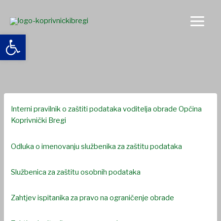
Skip
to
content
Open toolbar
Zaštita osobnih podataka
Interni pravilnik o zaštiti podataka voditelja obrade Općina
Koprivnički Bregi
Odluka o imenovanju službenika za zaštitu podataka
Službenica za zaštitu osobnih podataka
Zahtjev ispitanika za pravo na ograničenje obrade