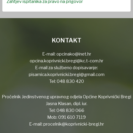
Zahtjev ispitanika za pravo na prigovor
KONTAKT
E-mail:
opcinako@inet.hr
opcina.koprivnicki.bregi@kc.t-com.hr
E-mail za službeno dopisavanje:
pisarnica.koprivnicki.bregi@gmail.com
Tel:
048 830 420
Pročelnik Jedinstvenog upravnog odjela Općine Koprivnički Bregi
Jasna Klasan, dipl. iur.
Tel:
048 830 066
Mob:
091 610 7119
E-mail:
procelnik@koprivnicki-bregi.hr