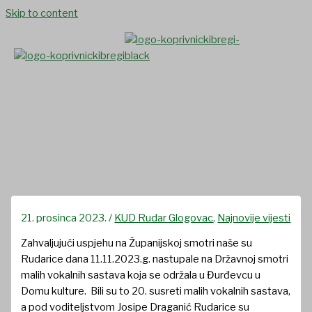
Skip to content
20. Državna smotra malih
vokalnih sastava
21. prosinca 2023.
/
KUD Rudar Glogovac
,
Najnovije vijesti
Zahvaljujući uspjehu na Županijskoj smotri naše su
Rudarice dana 11.11.2023.g. nastupale na Državnoj smotri
malih vokalnih sastava koja se održala u Đurđevcu u
Domu kulture. Bili su to 20. susreti malih vokalnih sastava,
a pod voditeljstvom Josipe Draganić Rudarice su