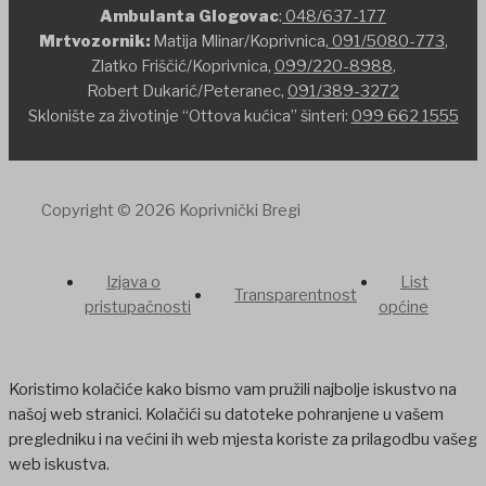
Ambulanta Glogovac
:
048/637-177
Mrtvozornik:
Matija Mlinar/Koprivnica,
091/5080-773
,
Zlatko Friščić/Koprivnica,
099/220-8988
,
Robert Dukarić/Peteranec,
091/389-3272
Sklonište za životinje “Ottova kućica” šinteri:
099 662 1555
Copyright © 2026 Koprivnički Bregi
Izjava o
List
Transparentnost
pristupačnosti
općine
Koristimo kolačiće kako bismo vam pružili najbolje iskustvo na
našoj web stranici. Kolačići su datoteke pohranjene u vašem
pregledniku i na većini ih web mjesta koriste za prilagodbu vašeg
web iskustva.