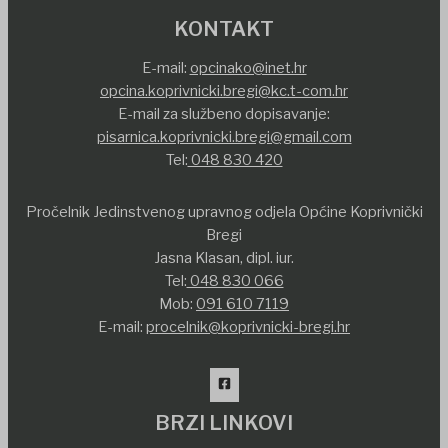
KONTAKT
E-mail:
opcinako@inet.hr
opcina.koprivnicki.bregi@kc.t-com.hr
E-mail za službeno dopisavanje:
pisarnica.koprivnicki.bregi@gmail.com
Tel:
048 830 420
Pročelnik Jedinstvenog upravnog odjela Općine Koprivnički
Bregi
Jasna Klasan, dipl. iur.
Tel:
048 830 066
Mob:
091 610 7119
E-mail:
procelnik@koprivnicki-bregi.hr
BRZI LINKOVI