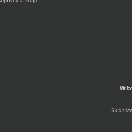
oprivnički Bregi
Mrtv
Sklonište