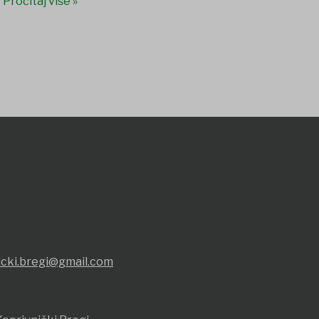
Pročitaj više »
icki.bregi@gmail.com