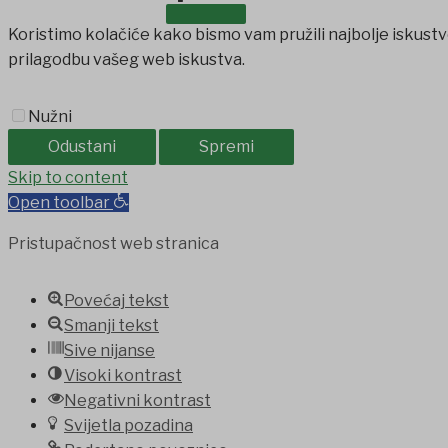
OSTALO
Koristimo kolačiće kako bismo vam pružili najbolje iskustv
prilagodbu vašeg web iskustva.
Nužni
Odustani
Spremi
ojobet
Skip to content
holiganbet
Holiganbet
Holiganbet
jojobet
grandpasha
Open toolbar
Pristupačnost web stranica
Povećaj tekst
Smanji tekst
Sive nijanse
Visoki kontrast
Negativni kontrast
Svijetla pozadina