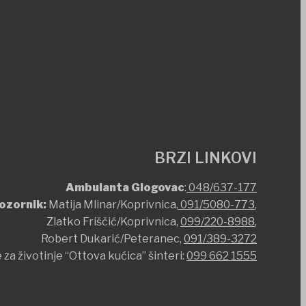
BRZI LINKOVI
Ambulanta Glogovac
:
048/637-177
ozornik:
Matija Mlinar/Koprivnica,
091/5080-773
,
Zlatko Friščić/Koprivnica,
099/220-8988
,
Robert Dukarić/Peteranec,
091/389-3272
 za životinje “Ottova kućica” šinteri:
099 662 1555