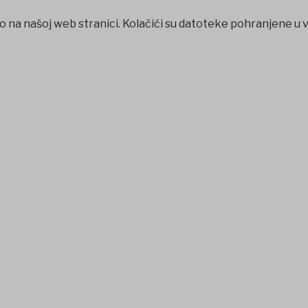
o na našoj web stranici. Kolačići su datoteke pohranjene u 
bet
betpark
casibom
favorisen
matbet
Jojobet
iptv satın al
be