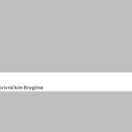
e
Koprivničkim Bregima.