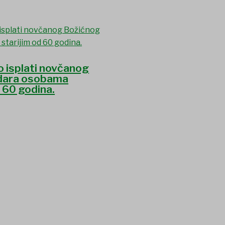
o isplati novčanog
dara osobama
d 60 godina.