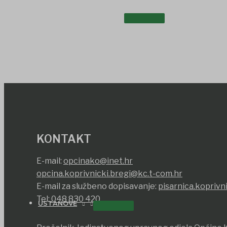
UDRUGE I DRUŠTVA
KONTAKT
E-mail:
opcinako@inet.hr
opcina.koprivnicki.bregi@kc.t-com.hr
E-mail za službeno dopisavanje:
pisarnica.koprivn
Tel:
048 830 420
USTANOVE