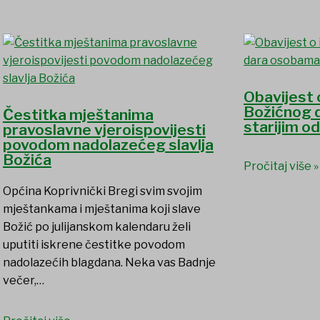
Obavijest 
Božićnog 
Čestitka mještanima
starijim o
pravoslavne vjeroispovijesti
povodom nadolazećeg slavlja
Božića
Pročitaj više »
Općina Koprivnički Bregi svim svojim
mještankama i mještanima koji slave
Božić po julijanskom kalendaru želi
uputiti iskrene čestitke povodom
nadolazećih blagdana. Neka vas Badnje
večer,…