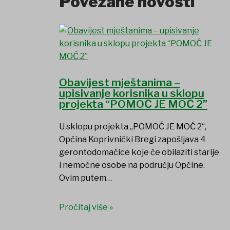
Povezane novosti
Obavijest mještanima –
upisivanje korisnika u sklopu
projekta “POMOĆ JE MOĆ 2”
U sklopu projekta „POMOĆ JE MOĆ 2“,
Općina Koprivnički Bregi zapošljava 4
gerontodomaćice koje će obilaziti starije
i nemoćne osobe na području Općine.
Ovim putem…
Pročitaj više »