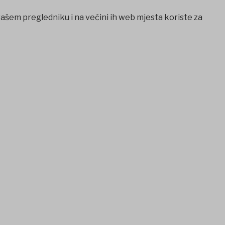
vašem pregledniku i na većini ih web mjesta koriste za
tcio
Casibom
Ankara escort
Ankara escort
Jojobet Giriş
Jojo