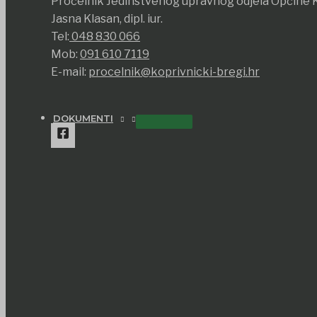
Pročelnik Jedinstvenog upravnog odjela Općine K
Jasna Klasan, dipl. iur.
Tel:
048 830 066
Mob:
091 610 7119
E-mail:
procelnik@koprivnicki-bregi.hr
DOKUMENTI