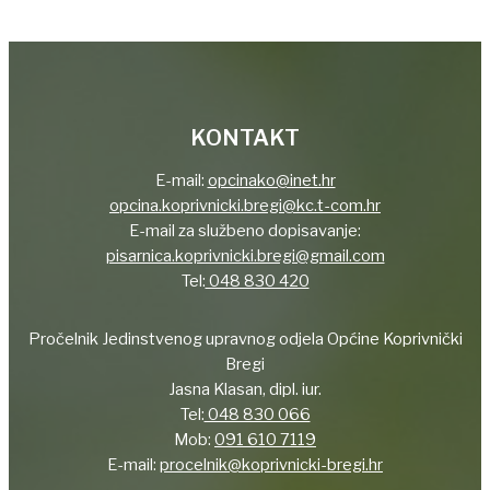
KONTAKT
E-mail:
opcinako@inet.hr
opcina.koprivnicki.bregi@kc.t-com.hr
E-mail za službeno dopisavanje:
pisarnica.koprivnicki.bregi@gmail.com
Tel:
048 830 420
Pročelnik Jedinstvenog upravnog odjela Općine Koprivnički
Bregi
Jasna Klasan, dipl. iur.
Tel:
048 830 066
Mob:
091 610 7119
E-mail:
procelnik@koprivnicki-bregi.hr