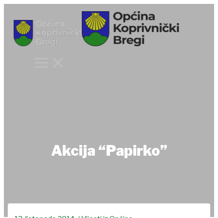
Skip
to
content
Akcija “Papirko”