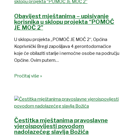
Obavijest mještanima – upisivanje
korisnika u sklopu projekta “POMOĆ
JE MOĆ 2”
U sklopu projekta „POMOĆ JE MOĆ 2“, Općina
Koprivnički Bregi zapošljava 4 gerontodomaćice
koje će obilaziti starije i nemoćne osobe na području
Općine. Ovim putem…
Pročitaj više »
Čestitka mještanima pravoslavne
vjeroispovijesti povodom
nadolazećeg slavlja Božića