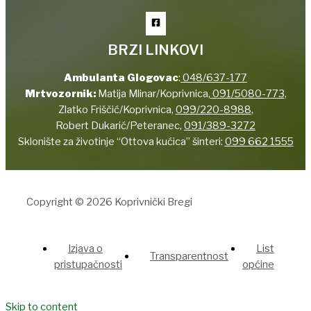
BRZI LINKOVI
Ambulanta Glogovac
:
048/637-177
Mrtvozornik:
Matija Mlinar/Koprivnica,
091/5080-773
,
Zlatko Friščić/Koprivnica,
099/220-8988
,
Robert Dukarić/Peteranec,
091/389-3272
Sklonište za životinje “Ottova kućica” šinteri:
099 662 1555
Copyright © 2026 Koprivnički Bregi
Izjava o
List
Transparentnost
pristupačnosti
općine
bet
Skip to content
Grandpashabet
jojobet
holiganbet
holiganbet
Holiganbet
Jojobet