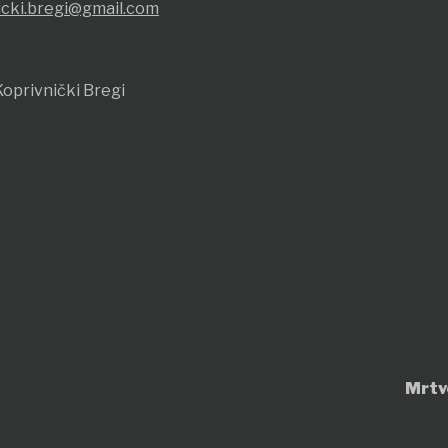
icki.bregi@gmail.com
oprivnički Bregi
Mrtv