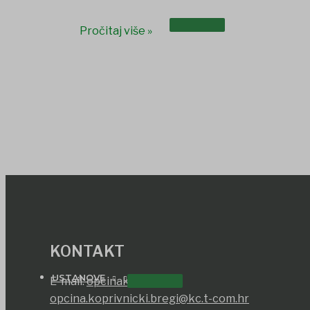
UDRUGE I DRUŠTVA
Pročitaj više »
KONTAKT
USTANOVE
E-mail:
opcinako@inet.hr
opcina.koprivnicki.bregi@kc.t-com.hr