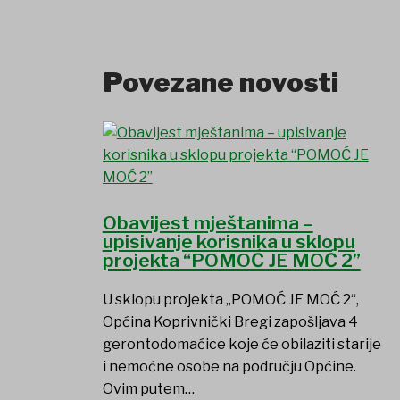
Povezane novosti
Obavijest mještanima –
upisivanje korisnika u sklopu
projekta “POMOĆ JE MOĆ 2”
U sklopu projekta „POMOĆ JE MOĆ 2“,
Općina Koprivnički Bregi zapošljava 4
gerontodomaćice koje će obilaziti starije
i nemoćne osobe na području Općine.
Ovim putem…