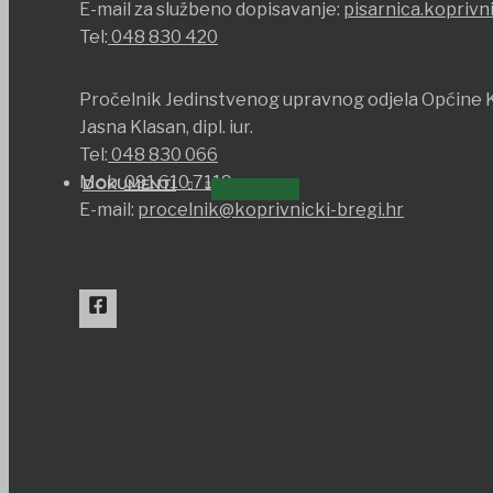
E-mail za službeno dopisavanje:
pisarnica.koprivn
Tel:
048 830 420
Pročelnik Jedinstvenog upravnog odjela Općine K
Jasna Klasan, dipl. iur.
Tel:
048 830 066
Mob:
091 610 7119
DOKUMENTI
E-mail:
procelnik@koprivnicki-bregi.hr