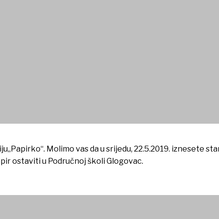
u„Papirko“. Molimo vas da u srijedu, 22.5.2019. iznesete stari
ir ostaviti u Područnoj školi Glogovac.