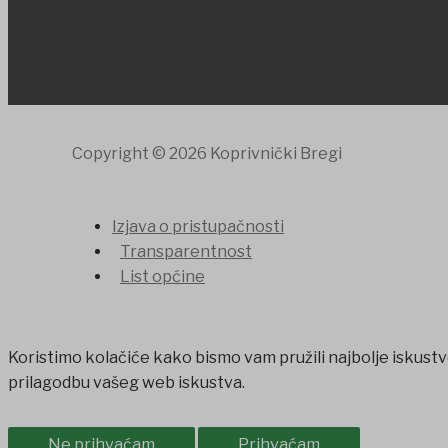
Copyright © 2026 Koprivnički Bregi
Izjava o pristupačnosti
Transparentnost
List općine
Koristimo kolačiće kako bismo vam pružili najbolje iskustv
prilagodbu vašeg web iskustva.
Ne prihvaćam
Prihvaćam