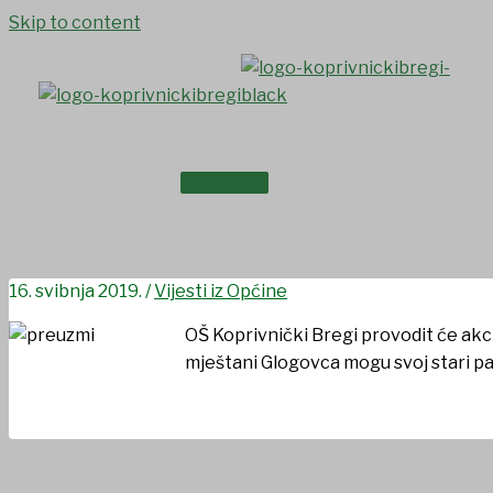
Skip to content
NASLOVNICA
Akcija Papirko 22.5.2019.
O NAMA
16. svibnja 2019.
/
Vijesti iz Općine
OŠ Koprivnički Bregi provodit će akcij
mještani Glogovca mogu svoj stari pap