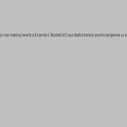
o na našoj web stranici. Kolačići su datoteke pohranjene u 
et
Jojobet
jojobet
nakitbahis
betpark
casibom
favorisen
matb