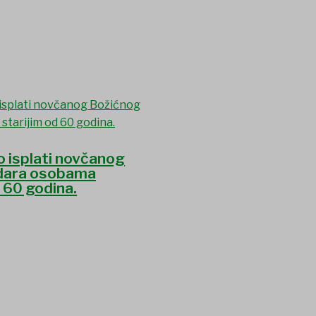
o isplati novčanog
dara osobama
d 60 godina.