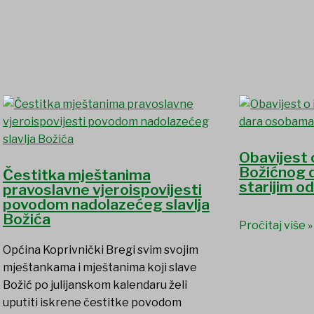
Obavijest 
Božićnog 
Čestitka mještanima
starijim o
pravoslavne vjeroispovijesti
povodom nadolazećeg slavlja
Božića
Pročitaj više »
Općina Koprivnički Bregi svim svojim
mještankama i mještanima koji slave
Božić po julijanskom kalendaru želi
uputiti iskrene čestitke povodom