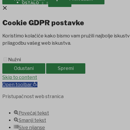
OSTALO
×
Cookie GDPR postavke
Koristimo kolačiće kako bismo vam pružili najbolje iskustv
prilagodbu vašeg web iskustva.
Nužni
Odustani
Spremi
nbet
Skip to content
Grandpashabet
jojobet
holiganbet
holiganbet
Holiganb
Open toolbar
Pristupačnost web stranica
Povećaj tekst
Smanji tekst
Sive nijanse