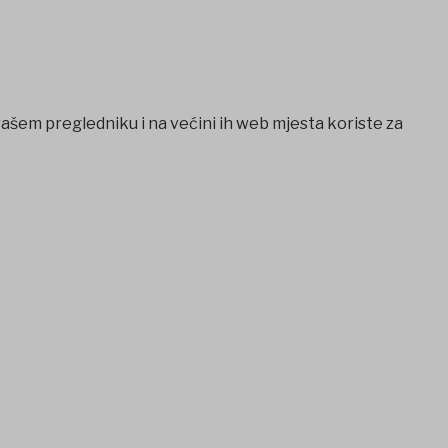
vašem pregledniku i na većini ih web mjesta koriste za
et
Jojobet
iptv satın al
betcio
Grandpashabet
Ankara escort
c