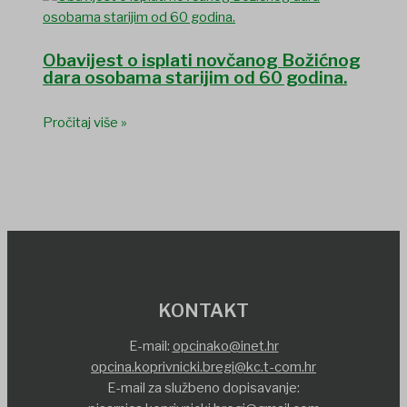
Obavijest o isplati novčanog Božićnog
dara osobama starijim od 60 godina.
Pročitaj više »
KONTAKT
E-mail:
opcinako@inet.hr
opcina.koprivnicki.bregi@kc.t-com.hr
E-mail za službeno dopisavanje: