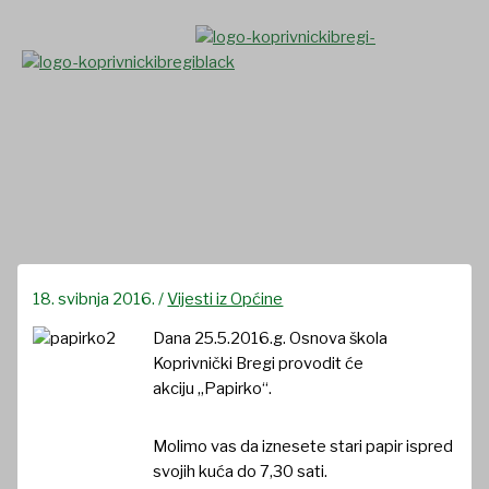
Skip
to
content
Akcija Papirko
18. svibnja 2016.
/
Vijesti iz Općine
Dana 25.5.2016.g. Osnova škola
Koprivnički Bregi provodit će
akciju „Papirko“.
Molimo vas da iznesete stari papir ispred
svojih kuća do 7,30 sati.