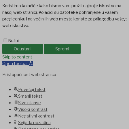
Koristimo kolačiće kako bismo vam pružili najbolje iskustvo na
našoj web stranici. Kolačići su datoteke pohranjene u vašem
pregledniku i na većini ih web mjesta koriste za prilagodbu vašeg
web iskustva.
Nužni
Odustani
Spremi
jobet
Skip to content
holiganbet
Holiganbet
Holiganbet
jojobet
grandpashabet
betpa
Open toolbar
Pristupačnost web stranica
Povećaj tekst
Smanji tekst
Sive nijanse
Visoki kontrast
Negativni kontrast
Svijetla pozadina