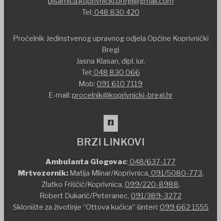
pisarnica.koprivnicki.bregi@gmail.com
Tel:
048 830 420
Pročelnik Jedinstvenog upravnog odjela Općine Koprivnički
Bregi
Jasna Klasan, dipl. iur.
Tel:
048 830 066
Mob:
091 610 7119
E-mail:
procelnik@koprivnicki-bregi.hr
BRZI LINKOVI
Ambulanta Glogovac
:
048/637-177
Mrtvozornik:
Matija Mlinar/Koprivnica,
091/5080-773
,
Zlatko Friščić/Koprivnica,
099/220-8988
,
Robert Dukarić/Peteranec,
091/389-3272
Sklonište za životinje “Ottova kućica” šinteri:
099 662 1555