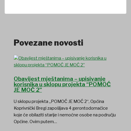
Povezane novosti
Obavijest mještanima – upisivanje
korisnika u sklopu projekta “POMOĆ
JE MOĆ 2”
U sklopu projekta „POMOĆ JE MOĆ 2“, Općina
Koprivnički Bregi zapošljava 4 gerontodomaćice
koje će obilaziti starije i nemoćne osobe na području
Općine. Ovim putem…