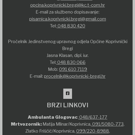
opcina.koprivnicki.bregi@kc.t-com.hr
E-mail za službeno dopisavanje:
pisarnica.koprivnicki.bregi@gmail.com
Tel:
048 830 420
Pročelnik Jedinstvenog upravnog odjela Općine Koprivnički
Bregi
Jasna Klasan, dipl. iur.
Tel:
048 830 066
Mob:
091 610 7119
E-mail:
procelnik@koprivnicki-bregi.hr
BRZI LINKOVI
Ambulanta Glogovac
:
048/637-177
Mrtvozornik:
Matija Mlinar/Koprivnica,
091/5080-773
,
Zlatko Friščić/Koprivnica,
099/220-8988
,