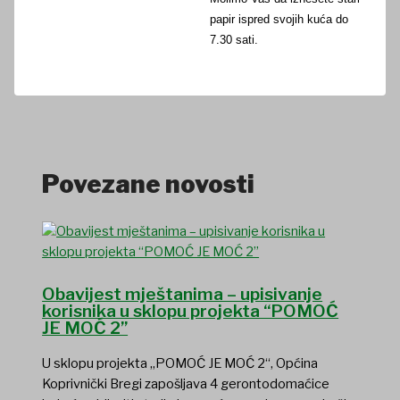
papir ispred svojih kuća do
7.30 sati.
Povezane novosti
Obavijest mještanima – upisivanje
korisnika u sklopu projekta “POMOĆ
JE MOĆ 2”
U sklopu projekta „POMOĆ JE MOĆ 2“, Općina
Koprivnički Bregi zapošljava 4 gerontodomaćice