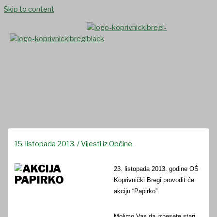
Skip to content
Akcija “Papirko”
15. listopada 2013.
/
Vijesti iz Općine
23. listopada 2013. godine OŠ
Koprivnički Bregi provodit će
akciju “Papirko”.
Molimo Vas da iznesete stari