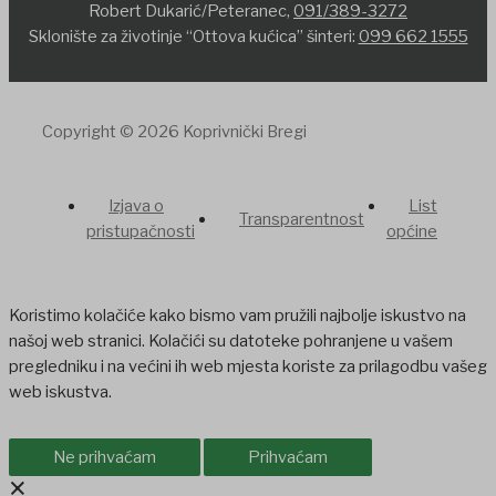
Robert Dukarić/Peteranec,
091/389-3272
Sklonište za životinje “Ottova kućica” šinteri:
099 662 1555
Copyright © 2026 Koprivnički Bregi
Izjava o
List
Transparentnost
pristupačnosti
općine
Koristimo kolačiće kako bismo vam pružili najbolje iskustvo na
našoj web stranici. Kolačići su datoteke pohranjene u vašem
pregledniku i na većini ih web mjesta koriste za prilagodbu vašeg
web iskustva.
Ne prihvaćam
Prihvaćam
×