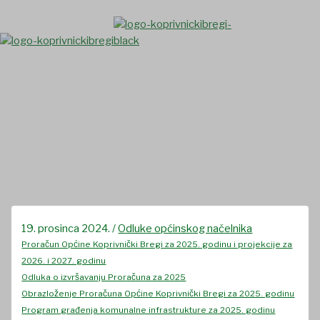
Skip
to
content
Akti sa 27. sjednice
Općinskog vijeća održane 14.
prosinca 2024. godine
19. prosinca 2024.
/
Odluke općinskog načelnika
Proračun Općine Koprivnički Bregi za 2025. godinu i projekcije za
2026. i 2027. godinu
Odluka o izvršavanju Proračuna za 2025
Obrazloženje Proračuna Općine Koprivnički Bregi za 2025. godinu
Program građenja komunalne infrastrukture za 2025. godinu