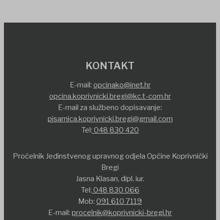
KONTAKT
E-mail:
opcinako@inet.hr
opcina.koprivnicki.bregi@kc.t-com.hr
E-mail za službeno dopisavanje:
pisarnica.koprivnicki.bregi@gmail.com
Tel:
048 830 420
Pročelnik Jedinstvenog upravnog odjela Općine Koprivnički
Bregi
Jasna Klasan, dipl. iur.
Tel:
048 830 066
Mob:
091 610 7119
E-mail:
procelnik@koprivnicki-bregi.hr