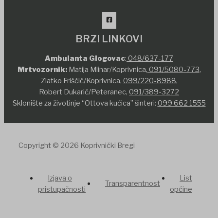
BRZI LINKOVI
Ambulanta Glogovac
:
048/637-177
Mrtvozornik:
Matija Mlinar/Koprivnica,
091/5080-773
,
Zlatko Friščić/Koprivnica,
099/220-8988
,
Robert Dukarić/Peteranec,
091/389-3272
Sklonište za životinje “Ottova kućica” šinteri:
099 662 1555
Copyright © 2026 Koprivnički Bregi
Izjava o
List
Transparentnost
pristupačnosti
općine