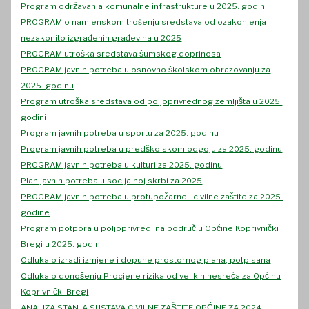
Program održavanja komunalne infrastrukture u 2025. godini
PROGRAM o namjenskom trošenju sredstava od ozakonjenja
nezakonito izgrađenih građevina u 2025
PROGRAM utroška sredstava šumskog doprinosa
PROGRAM javnih potreba u osnovno školskom obrazovanju za
2025. godinu
Program utroška sredstava od poljoprivrednog zemljišta u 2025.
godini
Program javnih potreba u sportu za 2025. godinu
Program javnih potreba u predškolskom odgoju za 2025. godinu
PROGRAM javnih potreba u kulturi za 2025. godinu
Plan javnih potreba u socijalnoj skrbi za 2025
PROGRAM javnih potreba u protupožarne i civilne zaštite za 2025.
godine
Program potpora u poljoprivredi na području Općine Koprivnički
Bregi u 2025. godini
Odluka o izradi izmjene i dopune prostornog plana, potpisana
Odluka o donošenju Procjene rizika od velikih nesreća za Općinu
Koprivnički Bregi
ANALIZA STANJA SUSTAVA CIVILNE ZAŠTITE OPĆINE ZA 2024.