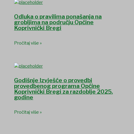
Odluka o pravilima ponašanja na
grobljima na području Općine
Koprivnički Bregi
Pročitaj više »
Godišnje Izvješće o provedbi
provedbenog programa Općine
Koprivnički Bregi za razdoblje 2025.
godine
Pročitaj više »