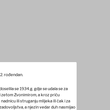
102. rođendan.
oselila se 1934.g. gdje se udala se za
i zetom Zvonimirom, a kroz priču
adnicu ili struganju mlijeka ili čak i za
 zadovoljstva, a njezin vedar duh nasmijao