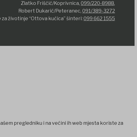
Zlatko Friščić/Koprivnica,
099/220-8988
,
Robert Dukarić/Peteranec,
091/389-3272
 za životinje “Ottova kućica” šinteri:
099 662 1555
vašem pregledniku i na većini ih web mjesta koriste za