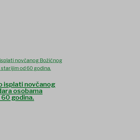
o isplati novčanog
dara osobama
d 60 godina.