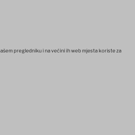
vašem pregledniku i na većini ih web mjesta koriste za
ojobet
iptv satın al
betcio
Grandpashabet
Ankara escort
casi