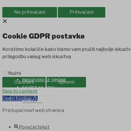
Ne prihvaćam
Prihvaćam
×
Cookie GDPR postavke
Koristimo kolačiće kako bismo vam pružili najbolje iskustv
prilagodbu vašeg web iskustva.
Nužni
PROIZVODI IZ OPĆINE
Odustani
Spremi
SAVJET MLADIH
ndpashabet
Skip to content
jojobet
holiganbet
holiganbet
Holiganbet
Jojobe
Open toolbar
KONTAKT
Pristupačnost web stranica
Povećaj tekst