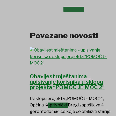
UDRUGE I DRUŠTVA
Povezane novosti
Obavijest mještanima –
upisivanje korisnika u sklopu
projekta “POMOĆ JE MOĆ 2”
U sklopu projekta „POMOĆ JE MOĆ 2“,
USTANOVE
Općina Koprivnički Bregi zapošljava 4
gerontodomaćice koje će obilaziti starije