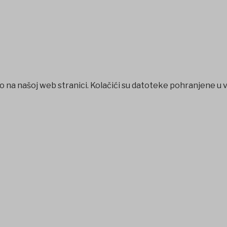
o na našoj web stranici. Kolačići su datoteke pohranjene u 
t
jojobet
grandpashabet
betpark
casibom
favorisen
matbet
J