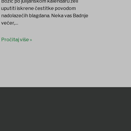
Božić po julijanskom kalendaru želi
uputiti iskrene čestitke povodom
nadolazećih blagdana. Neka vas Badnje
večer,…
Pročitaj više »