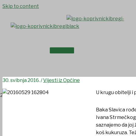
Skip to content
NASLOVNICA
Baka Slavica proslavila 102
O NAMA
30. svibnja 2016.
/
Vijesti iz Općine
U krugu obitelji i
Baka Slavica rođe
Ivana Strmečkog i
saznajemo da joj ž
koš kukuruza. Tež