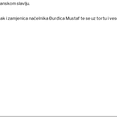
danskom slavlju.
čak i zamjenica načelnika Đurđica Mustaf te se uz tortu i ve