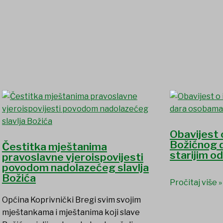
Obavijest 
Božićnog 
Čestitka mještanima
starijim o
pravoslavne vjeroispovijesti
povodom nadolazećeg slavlja
Božića
Pročitaj više »
Općina Koprivnički Bregi svim svojim
mještankama i mještanima koji slave