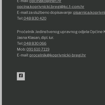
E-mail:
opcinako@inet.hr
opcina.koprivnicki.bregi@kc.t-com.hr
E-mail za službeno dopisavanje:
pisarnica.koprivn
Tel:
048 830 420
Pročelnik Jedinstvenog upravnog odjela Općine K
Jasna Klasan, dipl. iur.
Tel:
048 830 066
Mob:
091 610 7119
E-mail:
procelnik@koprivnicki-bregi.hr