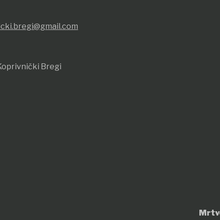
icki.bregi@gmail.com
oprivnički Bregi
Mrtv