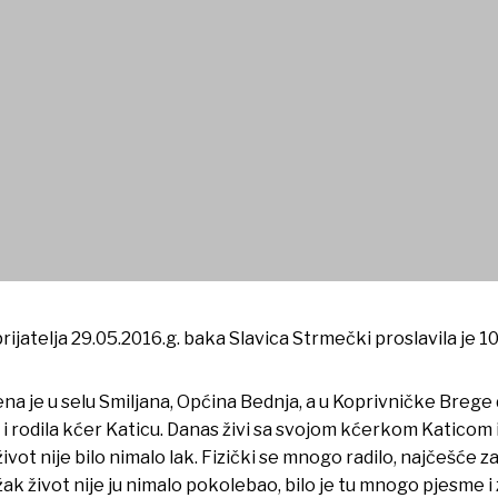
. rođendan
 prijatelja 29.05.2016.g. baka Slavica Strmečki proslavila je 
na je u selu Smiljana, Općina Bednja, a u Koprivničke Brege d
 rodila kćer Katicu. Danas živi sa svojom kćerkom Katicom 
ivot nije bilo nimalo lak. Fizički se mnogo radilo, najčešće za n
ak život nije ju nimalo pokolebao, bilo je tu mnogo pjesme i