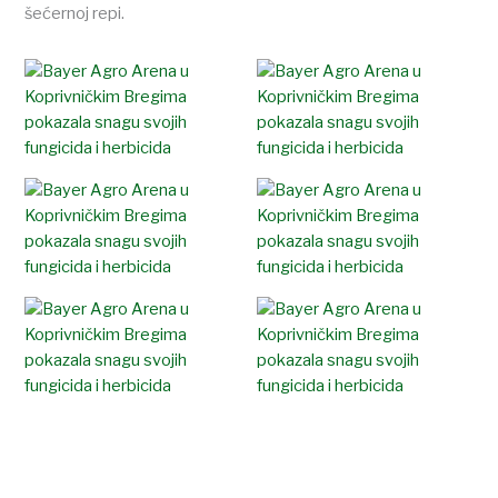
šećernoj repi.