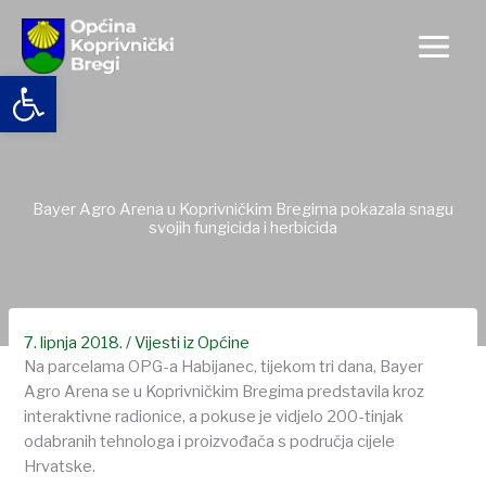
Skip
to
content
Open toolbar
Bayer Agro Arena u Koprivničkim Bregima pokazala snagu
svojih fungicida i herbicida
7. lipnja 2018.
/
Vijesti iz Općine
Na parcelama OPG-a Habijanec, tijekom tri dana, Bayer
Agro Arena se u Koprivničkim Bregima predstavila kroz
interaktivne radionice, a pokuse je vidjelo 200-tinjak
odabranih tehnologa i proizvođača s područja cijele
Hrvatske.