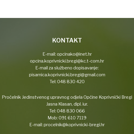
KONTAKT
E-mail:
opcinako@inet.hr
opcina.koprivnicki.bregi@kc.t-com.hr
E-mail za službeno dopisavanje:
pisarnica.koprivnicki.bregi@gmail.com
Tel:
048 830 420
Pročelnik Jedinstvenog upravnog odjela Općine Koprivnički Bregi
Jasna Klasan, dipl. iur.
Tel:
048 830 066
Mob:
091 610 7119
E-mail:
procelnik@koprivnicki-bregi.hr