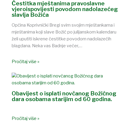
Čestitka mještanima pravoslavne
vjeroispovijesti povodom nadolazećeg
slavlja Božića
Općina Koprivnički Bregi svim svojim mještankama i
mještanima koji slave Božić po julijanskom kalendaru
želi uputiti iskrene čestitke povodom nadolazećih
blagdana. Neka vas Badnje večer,…
Pročitaj više »
Obavijest o isplati novčanog Božićnog
dara osobama starijim od 60 godina.
Pročitaj više »