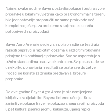
Naime, svake godine Bayer postavlja pokuse i testira svoje
pripravke u lokalnim uvjetima kako bi agronomima na terenu
bilo jednostavnije preporučiti ne samo proizvode već
kompletna rješenja za probleme s kojima se susreću
poljoprivredni proizvođači.
Bayer Agro Arena je svojevrsni poligon gdje se testiraju
različiti pripravci u različitim dozama, u različitim rokovima
primjene te kombinacije pripravaka. Sve se uspoređuje s
tržnim standardima i naravno kontrolom. Svi pokusi rade se
u nekoliko ponavljanja i rezultati se prate sve do žetve.
Podaci se koriste za zimska predavanja, brošure i
preporuke.
Do ove godine Bayer Agro Arena je bila namijenjena
isključivo za djelatnike Bayera i interno učenje. Kroz
zanimljive pokuse Bayer je pokazao snagu svojih proizvoda
u pet kultura: pšenici, ječmu, kukuruzu, uljanoj repici i