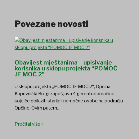
Povezane novosti
Obavijest mještanima – upisivanje
korisnika u sklopu projekta “POMOĆ
JE MOĆ 2”
U sklopu projekta „POMOĆ JE MOĆ 2“, Općina
Koprivnički Bregi zapošljava 4 gerontodomaćice
koje će obilaziti starije i nemoćne osobe na području
Općine. Ovim putem…
Pročitaj više »