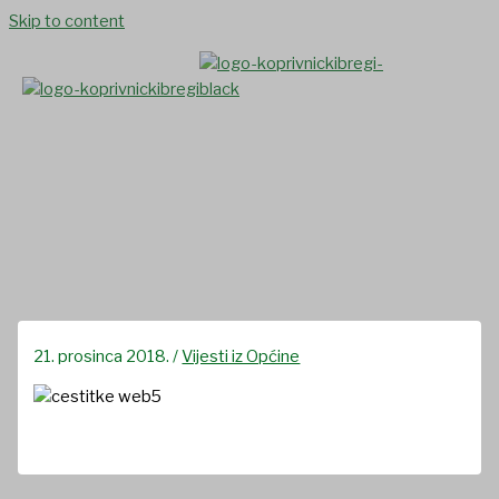
Skip to content
Blagoslovljen Božić i sretna
nova godina
21. prosinca 2018.
/
Vijesti iz Općine