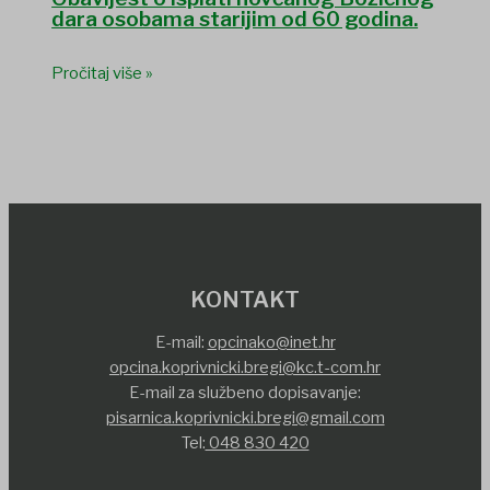
dara osobama starijim od 60 godina.
Pročitaj više »
KONTAKT
E-mail:
opcinako@inet.hr
opcina.koprivnicki.bregi@kc.t-com.hr
E-mail za službeno dopisavanje:
pisarnica.koprivnicki.bregi@gmail.com
Tel:
048 830 420