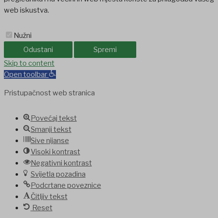
web iskustva.
Nužni
Odustani
Spremi
jobet
Skip to content
holiganbet
Holiganbet
Holiganbet
jojobet
grandpashabet
betpa
Open toolbar
Pristupačnost web stranica
Povećaj tekst
Smanji tekst
Sive nijanse
Visoki kontrast
Negativni kontrast
Svijetla pozadina
Podcrtane poveznice
Čitljiv tekst
Reset