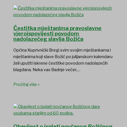
Čestitka mještanima pravoslavne
vjeroispovijesti povodom
nadolazećeg slavlja Božića
Općina Koprivnički Bregi svim svojim mještankama i
mještanima koji slave Božić po julijanskom kalendaru
želi uputiti iskrene čestitke povodom nadolazećih
blagdana. Neka vas Badnje večer,…
Pročitaj više »
Obavijest o isplati novčanog Božićnog