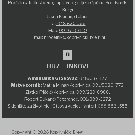
Pročelnik Jedinstvenog upravnog odjela Općine Koprivnički
Bregi
Jasna Klasan, dipl. iur.
Tel:
048 830 066
Mob:
091 610 7119
E-mail:
procelnik@koprivnicki-bregi.hr
BRZI LINKOVI
Ambulanta Glogovac
:
048/637-177
Mrtvozornik:
Matija Mlinar/Koprivnica,
091/5080-773
,
Zlatko Friščić/Koprivnica,
099/220-8988
,
Robert Dukarić/Peteranec,
091/389-3272
Sklonište za životinje “Ottova kućica” šinteri:
099 662 1555
Copyright © 2026 Koprivnički Bregi