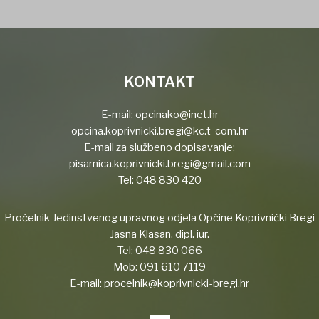
KONTAKT
E-mail:
opcinako@inet.hr
opcina.koprivnicki.bregi@kc.t-com.hr
E-mail za službeno dopisavanje:
pisarnica.koprivnicki.bregi@gmail.com
Tel:
048 830 420
Pročelnik Jedinstvenog upravnog odjela Općine Koprivnički Bregi
Jasna Klasan, dipl. iur.
Tel:
048 830 066
Mob:
091 610 7119
E-mail:
procelnik@koprivnicki-bregi.hr