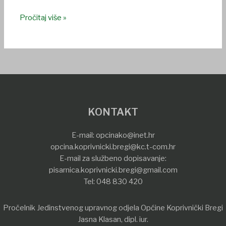
Pročitaj više »
KONTAKT
E-mail:
opcinako@inet.hr
opcina.koprivnicki.bregi@kc.t-com.hr
E-mail za službeno dopisavanje:
pisarnica.koprivnicki.bregi@gmail.com
Tel:
048 830 420
Pročelnik Jedinstvenog upravnog odjela Općine Koprivnički Bregi
Jasna Klasan, dipl. iur.