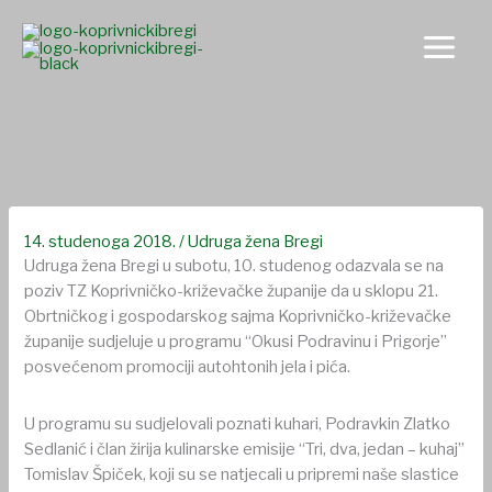
Skip
to
content
Bregofska pita u režiji g. Špičeka i g. Sedlanića
14. studenoga 2018.
/
Udruga žena Bregi
Udruga žena Bregi u subotu, 10. studenog odazvala se na
poziv TZ Koprivničko-križevačke županije da u sklopu 21.
Obrtničkog i gospodarskog sajma Koprivničko-križevačke
županije sudjeluje u programu “Okusi Podravinu i Prigorje”
posvećenom promociji autohtonih jela i pića.
U programu su sudjelovali poznati kuhari, Podravkin Zlatko
Sedlanić i član žirija kulinarske emisije “Tri, dva, jedan – kuhaj”
Tomislav Špiček, koji su se natjecali u pripremi naše slastice