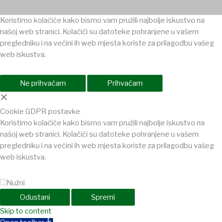
Koristimo kolačiće kako bismo vam pružili najbolje iskustvo na
našoj web stranici. Kolačići su datoteke pohranjene u vašem
pregledniku i na većini ih web mjesta koriste za prilagodbu vašeg
web iskustva.
Ne prihvaćam
Prihvaćam
×
Cookie GDPR postavke
Koristimo kolačiće kako bismo vam pružili najbolje iskustvo na
našoj web stranici. Kolačići su datoteke pohranjene u vašem
pregledniku i na većini ih web mjesta koriste za prilagodbu vašeg
web iskustva.
Nužni
Odustani
Spremi
iganbet
Skip to content
Holiganbet
Holiganbet
jojobet
grandpashabet
betpark
casib