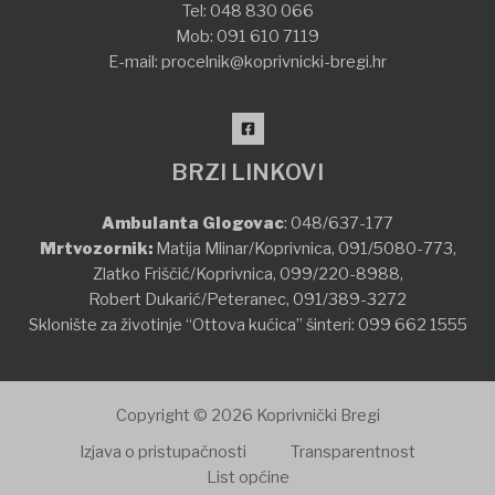
Tel:
048 830 066
Mob:
091 610 7119
E-mail:
procelnik@koprivnicki-bregi.hr
BRZI LINKOVI
Ambulanta Glogovac
:
048/637-177
Mrtvozornik:
Matija Mlinar/Koprivnica,
091/5080-773
,
Zlatko Friščić/Koprivnica,
099/220-8988
,
Robert Dukarić/Peteranec,
091/389-3272
Sklonište za životinje “Ottova kućica” šinteri:
099 662 1555
Copyright © 2026 Koprivnički Bregi
Izjava o pristupačnosti
Transparentnost
List općine