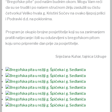
“Bregofske pite” pod našim budnim okom. Mogu Vam reći
da su se trudili i po našem stručnom žiriju zaslužili su čistu
četvorku! Veliko hvala g. Kristini Sočev na ovako lijepoj prilici
i Podravki d.d. na poklonima.
Program je okupio brojne posjetitelje koji su sa zanimanjem
pratili natjecanje i bili su oduševljeni s bregofskom pitom
koju smo pripremile dan prije za posjetitelje.
Snježana Kuhar, tajnica Udruge