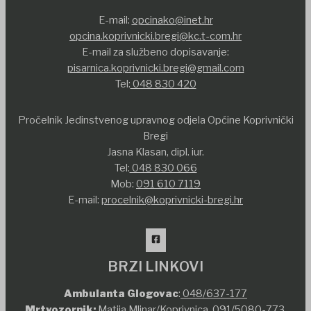
E-mail:
opcinako@inet.hr
opcina.koprivnicki.bregi@kc.t-com.hr
E-mail za službeno dopisavanje:
pisarnica.koprivnicki.bregi@gmail.com
Tel:
048 830 420
Pročelnik Jedinstvenog upravnog odjela Općine Koprivnički
Bregi
Jasna Klasan, dipl. iur.
Tel:
048 830 066
Mob:
091 610 7119
E-mail:
procelnik@koprivnicki-bregi.hr
BRZI LINKOVI
Ambulanta Glogovac
:
048/637-177
Mrtvozornik:
Matija Mlinar/Koprivnica,
091/5080-773
,