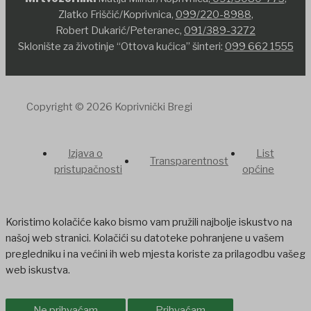
Zlatko Friščić/Koprivnica,
099/220-8988
,
Robert Dukarić/Peteranec,
091/389-3272
Sklonište za životinje “Ottova kućica” šinteri:
099 662 1555
Copyright © 2026 Koprivnički Bregi
Izjava o
List
Transparentnost
pristupačnosti
općine
Koristimo kolačiće kako bismo vam pružili najbolje iskustvo na
našoj web stranici. Kolačići su datoteke pohranjene u vašem
pregledniku i na većini ih web mjesta koriste za prilagodbu vašeg
web iskustva.
Ne prihvaćam
Prihvaćam