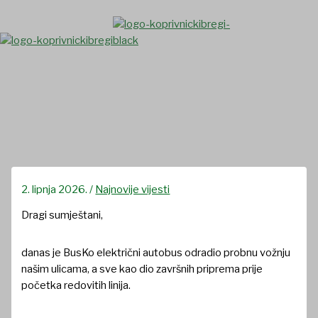
Skip
to
content
BusKo električni autobus
2. lipnja 2026.
/
Najnovije vijesti
Dragi sumještani,
danas je BusKo električni autobus odradio probnu vožnju
našim ulicama, a sve kao dio završnih priprema prije
početka redovitih linija.