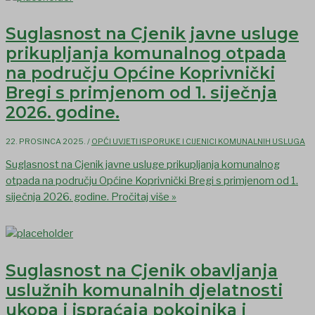
Suglasnost na Cjenik javne usluge
prikupljanja komunalnog otpada
na području Općine Koprivnički
Bregi s primjenom od 1. siječnja
2026. godine.
22. PROSINCA 2025.
/
OPĆI UVJETI ISPORUKE I CIJENICI KOMUNALNIH USLUGA
Suglasnost na Cjenik javne usluge prikupljanja komunalnog
otpada na području Općine Koprivnički Bregi s primjenom od 1.
siječnja 2026. godine.
Pročitaj više »
Suglasnost na Cjenik obavljanja
uslužnih komunalnih djelatnosti
ukopa i ispraćaja pokojnika i