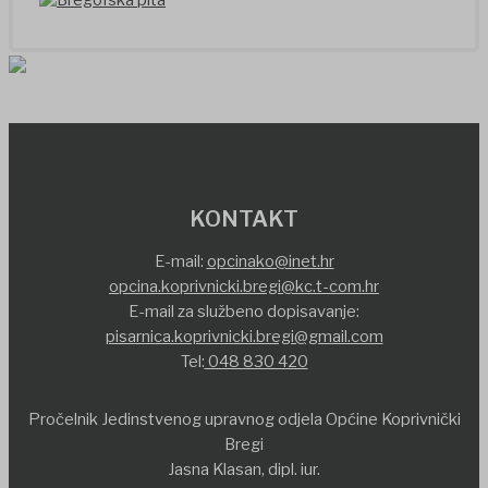
KONTAKT
E-mail:
opcinako@inet.hr
opcina.koprivnicki.bregi@kc.t-com.hr
E-mail za službeno dopisavanje:
pisarnica.koprivnicki.bregi@gmail.com
Tel:
048 830 420
Pročelnik Jedinstvenog upravnog odjela Općine Koprivnički
Bregi
Jasna Klasan, dipl. iur.