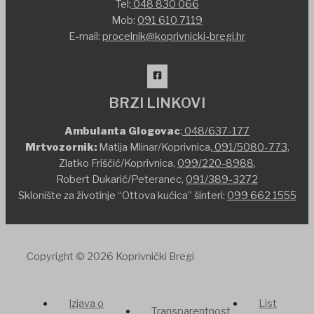
Tel:
048 830 066
Mob:
091 610 7119
E-mail:
procelnik@koprivnicki-bregi.hr
BRZI LINKOVI
Ambulanta Glogovac
:
048/637-177
Mrtvozornik:
Matija Mlinar/Koprivnica,
091/5080-773
,
Zlatko Friščić/Koprivnica,
099/220-8988
,
Robert Dukarić/Peteranec,
091/389-3272
Sklonište za životinje “Ottova kućica” šinteri:
099 662 1555
Copyright © 2026 Koprivnički Bregi
Izjava o
List
Transparentnost