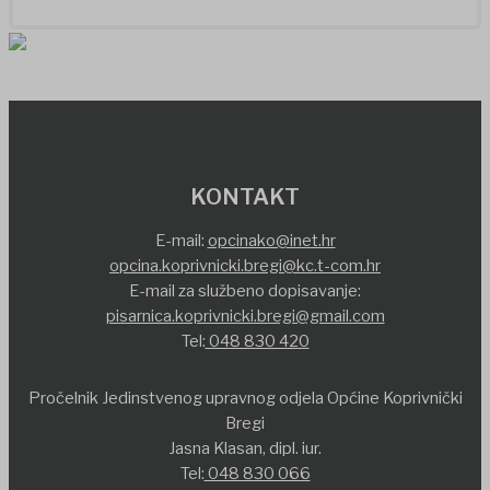
KONTAKT
E-mail:
opcinako@inet.hr
opcina.koprivnicki.bregi@kc.t-com.hr
E-mail za službeno dopisavanje:
pisarnica.koprivnicki.bregi@gmail.com
Tel:
048 830 420
Pročelnik Jedinstvenog upravnog odjela Općine Koprivnički
Bregi
Jasna Klasan, dipl. iur.
Tel:
048 830 066