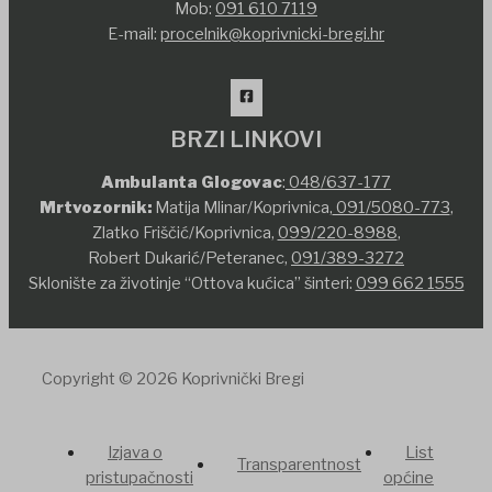
Mob:
091 610 7119
E-mail:
procelnik@koprivnicki-bregi.hr
BRZI LINKOVI
Ambulanta Glogovac
:
048/637-177
Mrtvozornik:
Matija Mlinar/Koprivnica,
091/5080-773
,
Zlatko Friščić/Koprivnica,
099/220-8988
,
Robert Dukarić/Peteranec,
091/389-3272
Sklonište za životinje “Ottova kućica” šinteri:
099 662 1555
Copyright © 2026 Koprivnički Bregi
Izjava o
List
Transparentnost
pristupačnosti
općine