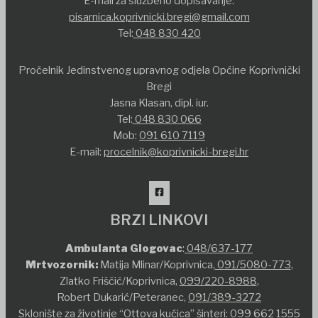
E-mail za službeno dopisavanje:
pisarnica.koprivnicki.bregi@gmail.com
Tel:
048 830 420
Pročelnik Jedinstvenog upravnog odjela Općine Koprivnički
Bregi
Jasna Klasan, dipl. iur.
Tel:
048 830 066
Mob:
091 610 7119
E-mail:
procelnik@koprivnicki-bregi.hr
BRZI LINKOVI
Ambulanta Glogovac
:
048/637-177
Mrtvozornik:
Matija Mlinar/Koprivnica,
091/5080-773
,
Zlatko Friščić/Koprivnica,
099/220-8988
,
Robert Dukarić/Peteranec,
091/389-3272
Sklonište za životinje “Ottova kućica” šinteri:
099 662 1555