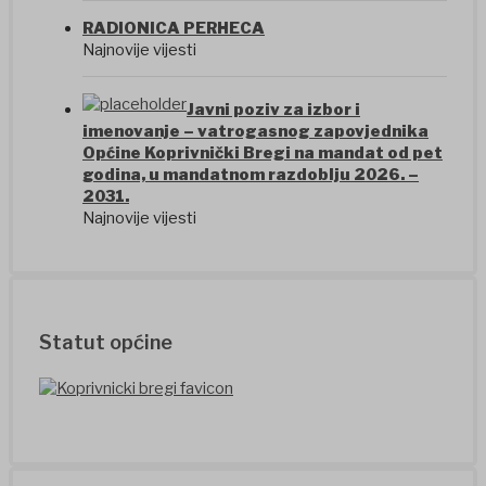
RADIONICA PERHECA
Najnovije vijesti
Javni poziv za izbor i
imenovanje – vatrogasnog zapovjednika
Općine Koprivnički Bregi na mandat od pet
godina, u mandatnom razdoblju 2026. –
2031.
Najnovije vijesti
Statut općine