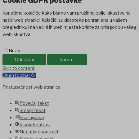
Cookie GDPR postavke
Koristimo kolačiće kako bismo vam pružili najbolje iskustvo na
našoj web stranici. Kolačići su datoteke pohranjene u vašem
pregledniku i na većini ih web mjesta koriste za prilagodbu vašeg
web iskustva.
Nužni
Odustani
Spremi
et
Skip to content
jojobet
Holiganbet
Holiganbet
Holiganbet
Jojobet
jojobet
nakitbahi
Open toolbar
Pristupačnost web stranica
Povećaj tekst
Smanji tekst
Sive nijanse
Visoki kontrast
Negativni kontrast
Svijetla pozadina