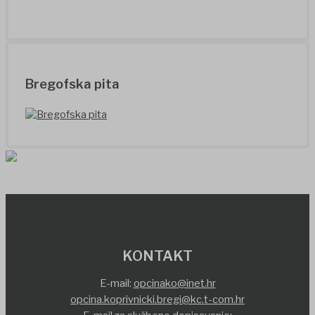
Bregofska pita
KONTAKT
E-mail:
opcinako@inet.hr
opcina.koprivnicki.bregi@kc.t-com.hr