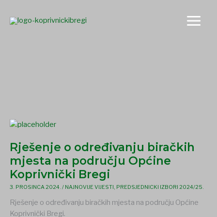
Skip
to
content
Predsjednicki izbori 2024/25.
Rješenje
o
Rješenje o određivanju biračkih
određivanju
biračkih
mjesta na području Općine
mjesta
Koprivnički Bregi
na
3. PROSINCA 2024.
/
NAJNOVIJE VIJESTI
,
PREDSJEDNICKI IZBORI 2024/25.
području
Općine
Rješenje o određivanju biračkih mjesta na području Općine
Koprivnički
Koprivnički Bregi.