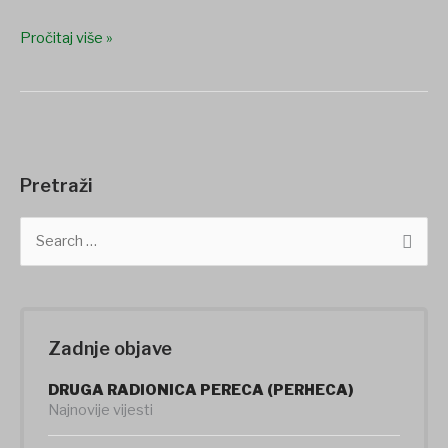
Bregi
Pročitaj više »
Pretraži
S
e
a
r
c
h
Zadnje objave
f
o
DRUGA RADIONICA PERECA (PERHECA)
r
Najnovije vijesti
: