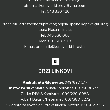
E-mail za službeno dopisavanje:
pisarnica.koprivnicki.bregi@gmail.com
Tel:
048 830 420
Pročelnik Jedinstvenog upravnog odjela Općine Koprivnički Bregi
Jasna Klasan, dipl. iur.
Tel:
048 830 066
Mob:
091 610 7119
E-mail:
procelnik@koprivnicki-bregi.hr
BRZI LINKOVI
Ambulanta Glogovac
:
048/637-177
Mrtvozornik:
Matija Mlinar/Koprivnica,
091/5080-773
,
Zlatko Friščić/Koprivnica,
099/220-8988
,
Robert Dukarić/Peteranec,
091/389-3272
Sklonište za životinje “Ottova kućica” šinteri:
099 662 1555