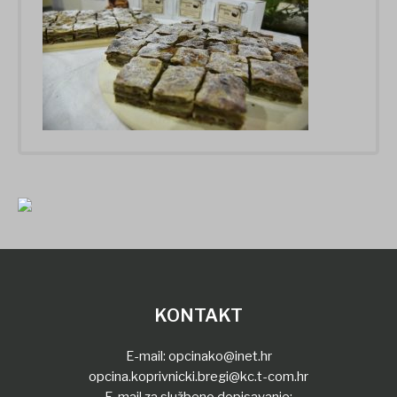
KONTAKT
E-mail:
opcinako@inet.hr
opcina.koprivnicki.bregi@kc.t-com.hr