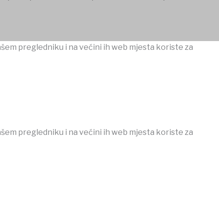
ašem pregledniku i na većini ih web mjesta koriste za
ašem pregledniku i na većini ih web mjesta koriste za
ojobet
iptv satın al
betcio
Grandpashabet
Ankara escort
casi