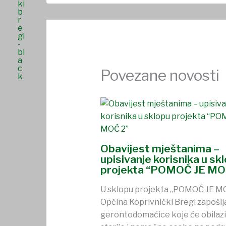
Povezane novosti
Obavijest mještanima –
upisivanje korisnika u sk
projekta “POMOĆ JE MO
U sklopu projekta „POMOĆ JE MO
Općina Koprivnički Bregi zapošlj
gerontodomaćice koje će obilazi