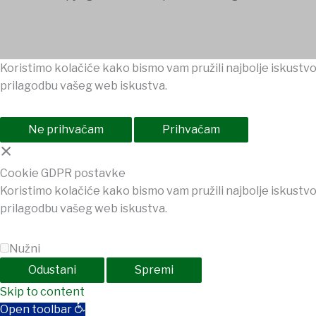
Koristimo kolačiće kako bismo vam pružili najbolje iskustvo
prilagodbu vašeg web iskustva.
Ne prihvaćam
Prihvaćam
×
Cookie GDPR postavke
Koristimo kolačiće kako bismo vam pružili najbolje iskustvo
prilagodbu vašeg web iskustva.
Nužni
Odustani
Spremi
t
Skip to content
Grandpashabet
jojobet
Holiganbet
Holiganbet
Holiganbet
J
Open toolbar