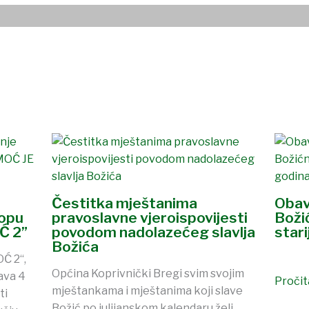
Čestitka mještanima
Obav
lopu
pravoslavne vjeroispovijesti
Boži
Ć 2”
povodom nadolazećeg slavlja
stari
Božića
Ć 2“,
Općina Koprivnički Bregi svim svojim
ava 4
Pročita
mještankama i mještanima koji slave
ti
Božić po julijanskom kalendaru želi