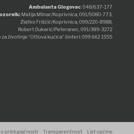
Ambulanta Glogovac
:
048/637-177
ozornik:
Matija Mlinar/Koprivnica,
091/5080-773
,
Zlatko Friščić/Koprivnica,
099/220-8988
,
Robert Dukarić/Peteranec,
091/389-3272
 za životinje “Ottova kućica” šinteri:
099 662 1555
 o pristupačnosti
Transparentnost
List općine