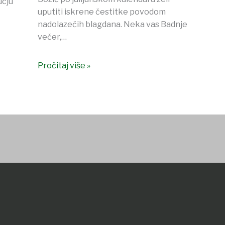
učju
uputiti iskrene čestitke povodom
nadolazećih blagdana. Neka vas Badnje
večer,…
Pročitaj više »