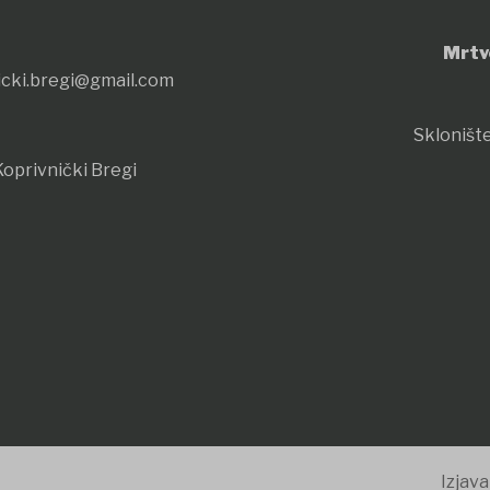
Mrtv
icki.bregi@gmail.com
Sklonište
oprivnički Bregi
Izjava