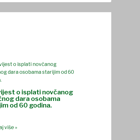
ijest o isplati novčanog
ćnog dara osobama
jim od 60 godina.
j više »