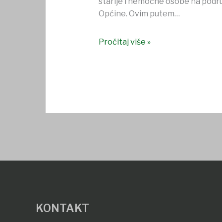
starije i nemoćne osobe na podr
Općine. Ovim putem…
Pročitaj više »
KONTAKT