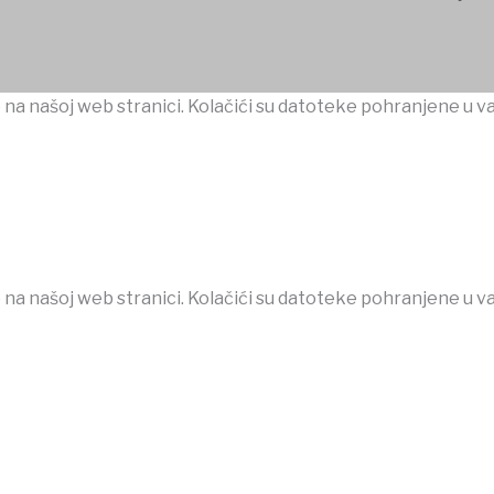
 na našoj web stranici. Kolačići su datoteke pohranjene u v
 na našoj web stranici. Kolačići su datoteke pohranjene u v
ojobet
jojobet
nakitbahis
betpark
casibom
favorisen
matbet
J