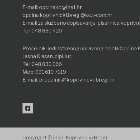
E-mail:
opcinako@inet.hr
opcina.koprivnicki.bregi@kc.t-com.hr
E-mail za službeno dopisavanje:
pisarnica.koprivn
Tel:
048 830 420
Pročelnik Jedinstvenog upravnog odjela Općine K
Jasna Klasan, dipl. iur.
Tel:
048 830 066
Mob:
091 610 7119
E-mail:
procelnik@koprivnicki-bregi.hr
Copyright © 2026 Koprivnički Bregi