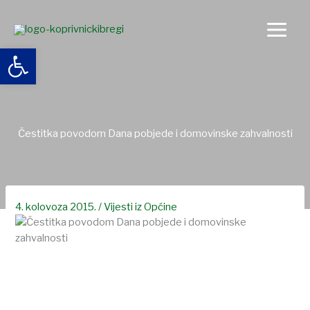
Skip
to
content
Open toolbar
Čestitka povodom Dana pobjede i domovinske zahvalnosti
4. kolovoza 2015.
/
Vijesti iz Općine