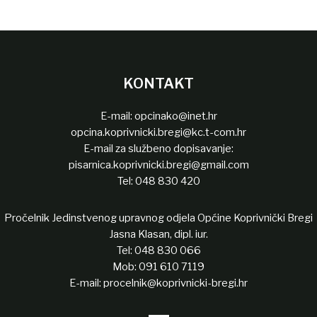
KONTAKT
E-mail:
opcinako@inet.hr
opcina.koprivnicki.bregi@kc.t-com.hr
E-mail za službeno dopisavanje:
pisarnica.koprivnicki.bregi@gmail.com
Tel:
048 830 420
Pročelnik Jedinstvenog upravnog odjela Općine Koprivnički Bregi
Jasna Klasan, dipl. iur.
Tel:
048 830 066
Mob:
091 610 7119
E-mail:
procelnik@koprivnicki-bregi.hr