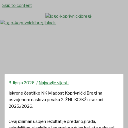
Skip to content
ČESTITKE PRVACIMA
9. lipnja 2026.
/
Najnovije vijesti
Iskrene čestitke NK Mladost Koprivnički Bregi na
osvojenom naslovu prvaka 2. ŽNL KC/KŽ u sezoni
2025./2026.
Ovaj izniman uspjeh rezultat je predanog rada,
zajedništva, discipline i sportskog duha koji ste pokazali