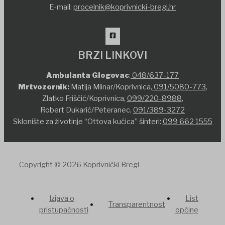
E-mail:
procelnik@koprivnicki-bregi.hr
BRZI LINKOVI
Ambulanta Glogovac
:
048/637-177
Mrtvozornik:
Matija Mlinar/Koprivnica,
091/5080-773
,
Zlatko Friščić/Koprivnica,
099/220-8988
,
Robert Dukarić/Peteranec,
091/389-3272
Sklonište za životinje “Ottova kućica” šinteri:
099 662 1555
Copyright © 2026 Koprivnički Bregi
Izjava o
List
Transparentnost
pristupačnosti
općine