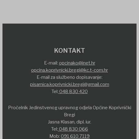
KONTAKT
E-mail:
opcinako@inet.hr
opcina.koprivnicki.bregi@kc.t-com.hr
E-mail za službeno dopisavanje:
pisarnica.koprivnicki.bregi@gmail.com
Tel:
048 830 420
Pročelnik Jedinstvenog upravnog odjela Općine Koprivnički
Bregi
Jasna Klasan, dipl. iur.
Tel:
048 830 066
Mob:
091 610 7119