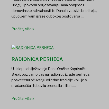
Bregi, u povodu obilježavanja Dana pobjede i
domovinske zahvalnosti te Dana hrvatskih branitelja,
upućujem vam izraze dubokog poštovanja i…
Pročitaj više »
RADIONICA PERHECA
U sklopu obilježavanja Dana Općine Koprivnički
Bregi, pozivamo vas na radionicu izrade perheca,
posvećenu očuvanju vrijedne tradicije koju je s
predanošću i ljubavlju prenosila Ljiljana…
Pročitaj više »