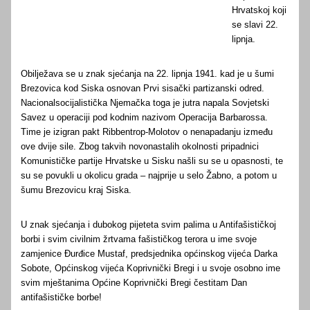
Hrvatskoj koji
se slavi 22.
lipnja.
Obilježava se u znak sjećanja na 22. lipnja 1941. kad je u šumi
Brezovica kod Siska osnovan Prvi sisački partizanski odred.
Nacionalsocijalistička Njemačka toga je jutra napala Sovjetski
Savez u operaciji pod kodnim nazivom Operacija Barbarossa.
Time je izigran pakt Ribbentrop-Molotov o nenapadanju između
ove dvije sile. Zbog takvih novonastalih okolnosti pripadnici
Komunističke partije Hrvatske u Sisku našli su se u opasnosti, te
su se povukli u okolicu grada – najprije u selo Žabno, a potom u
šumu Brezovicu kraj Siska.
U znak sjećanja i dubokog pijeteta svim palima u Antifašističkoj
borbi i svim civilnim žrtvama fašističkog terora u ime svoje
zamjenice Đurđice Mustaf, predsjednika općinskog vijeća Darka
Sobote, Općinskog vijeća Koprivnički Bregi i u svoje osobno ime
svim mještanima Općine Koprivnički Bregi čestitam Dan
antifašističke borbe!