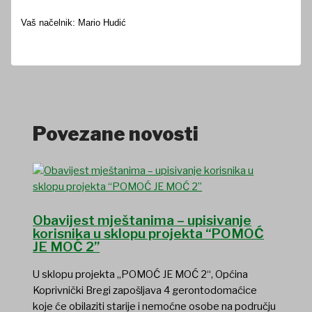
Vaš načelnik: Mario Hudić
Povezane novosti
Obavijest mještanima – upisivanje
korisnika u sklopu projekta “POMOĆ
JE MOĆ 2”
U sklopu projekta „POMOĆ JE MOĆ 2“, Općina
Koprivnički Bregi zapošljava 4 gerontodomaćice
koje će obilaziti starije i nemoćne osobe na području