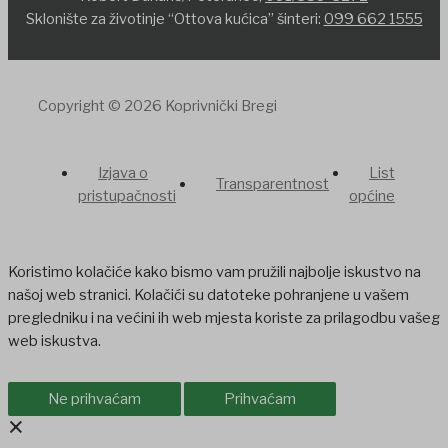
Sklonište za životinje “Ottova kućica” šinteri:
099 662 1555
Copyright © 2026 Koprivnički Bregi
Izjava o
List
Transparentnost
pristupačnosti
općine
Koristimo kolačiće kako bismo vam pružili najbolje iskustvo na
našoj web stranici. Kolačići su datoteke pohranjene u vašem
pregledniku i na većini ih web mjesta koriste za prilagodbu vašeg
web iskustva.
Ne prihvaćam
Prihvaćam
×