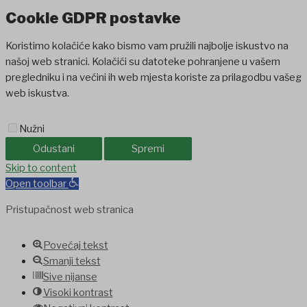
Cookie GDPR postavke
Koristimo kolačiće kako bismo vam pružili najbolje iskustvo na
našoj web stranici. Kolačići su datoteke pohranjene u vašem
pregledniku i na većini ih web mjesta koriste za prilagodbu vašeg
web iskustva.
Nužni
Odustani
Spremi
ashabet
Skip to content
jojobet
holiganbet
holiganbet
Holiganbet
Jojobet
jojobet
naki
Open toolbar
Pristupačnost web stranica
Povećaj tekst
Smanji tekst
Sive nijanse
Visoki kontrast