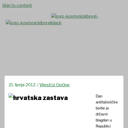
Skip to content
Dan antifašističke borbe 2012
21. lipnja 2012.
/
Vijesti iz Općine
Dan
antifašističke
borbe je
državni
blagdan u
Republici