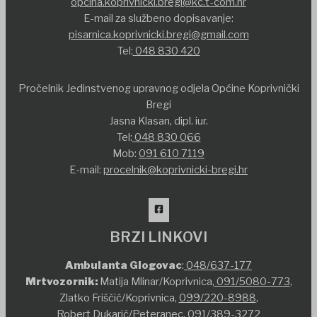
opcina.koprivnicki.bregi@kc.t-com.hr
E-mail za službeno dopisavanje:
pisarnica.koprivnicki.bregi@gmail.com
Tel:
048 830 420
Pročelnik Jedinstvenog upravnog odjela Općine Koprivnički
Bregi
Jasna Klasan, dipl. iur.
Tel:
048 830 066
Mob:
091 610 7119
E-mail:
procelnik@koprivnicki-bregi.hr
BRZI LINKOVI
Ambulanta Glogovac
:
048/637-177
Mrtvozornik:
Matija Mlinar/Koprivnica,
091/5080-773
,
Zlatko Friščić/Koprivnica,
099/220-8988
,
Robert Dukarić/Peteranec,
091/389-3272