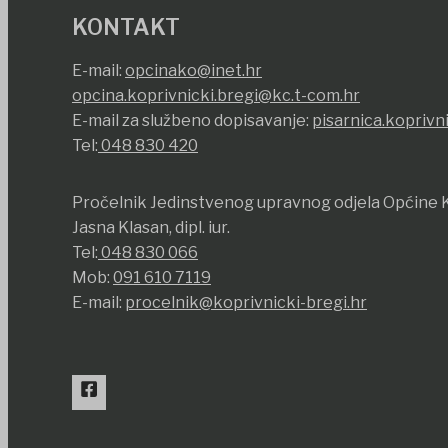
KONTAKT
E-mail:
opcinako@inet.hr
opcina.koprivnicki.bregi@kc.t-com.hr
E-mail za službeno dopisavanje:
pisarnica.koprivn
Tel:
048 830 420
Pročelnik Jedinstvenog upravnog odjela Općine K
Jasna Klasan, dipl. iur.
Tel:
048 830 066
Mob:
091 610 7119
E-mail:
procelnik@koprivnicki-bregi.hr