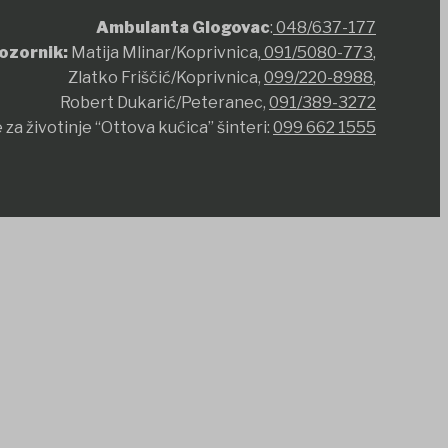
Ambulanta Glogovac
:
048/637-177
ozornik:
Matija Mlinar/Koprivnica,
091/5080-773
,
Zlatko Friščić/Koprivnica,
099/220-8988
,
Robert Dukarić/Peteranec,
091/389-3272
 za životinje “Ottova kućica” šinteri:
099 662 1555