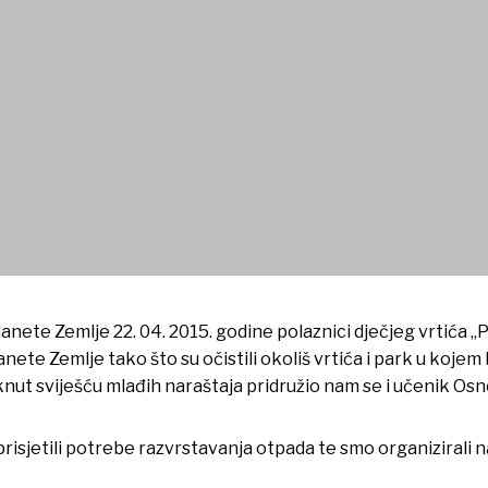
ete Zemlje 22. 04. 2015. godine polaznici dječjeg vrtića „Po
nete Zemlje tako što su očistili okoliš vrtića i park u koje
knut sviješću mlađih naraštaja pridružio nam se i učenik Os
isjetili potrebe razvrstavanja otpada te smo organizirali n