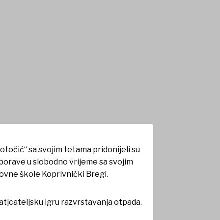
točić“ sa svojim tetama pridonijeli su
m borave u slobodno vrijeme sa svojim
novne škole Koprivnički Bregi.
atjcateljsku igru razvrstavanja otpada.