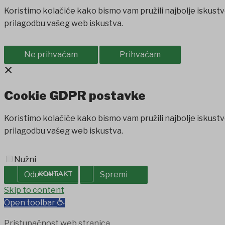
Koristimo kolačiće kako bismo vam pružili najbolje iskustv
prilagodbu vašeg web iskustva.
Ne prihvaćam
Prihvaćam
×
Cookie GDPR postavke
Koristimo kolačiće kako bismo vam pružili najbolje iskustv
prilagodbu vašeg web iskustva.
PROIZVODI IZ OPĆINE
SAVJET MLADIH
Nužni
KONTAKT
Odustani
Spremi
et
Skip to content
holiganbet
Holiganbet
Holiganbet
jojobet
grandpashabet
Open toolbar
Pristupačnost web stranica