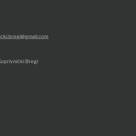
icki.bregi@gmail.com
oprivnički Bregi