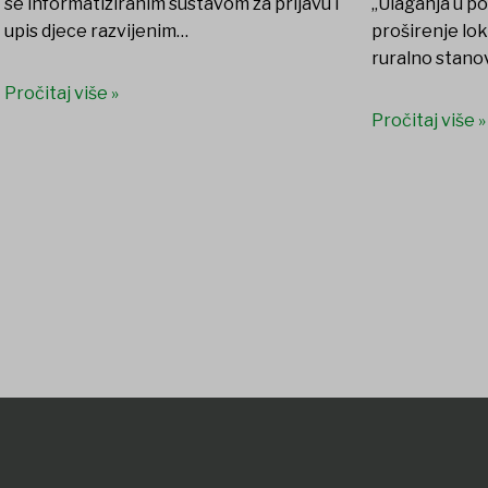
se informatiziranim sustavom za prijavu i
„Ulaganja u po
upis djece razvijenim…
proširenje lok
ruralno stanov
Pročitaj više »
Pročitaj više »