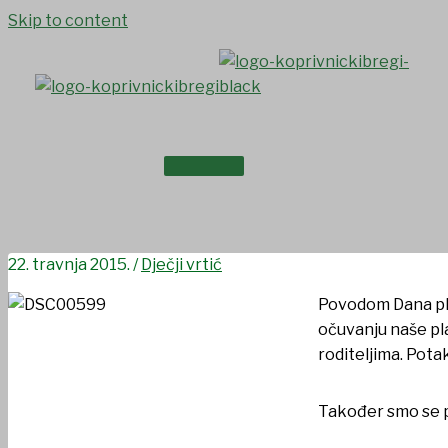
Skip to content
NASLOVNICA
Dan planete Zemlje
O NAMA
22. travnja 2015.
/
Dječji vrtić
Povodom Dana plan
očuvanju naše pla
roditeljima. Pota
Također smo se pr