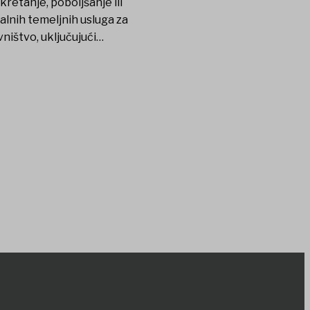
kretanje, poboljšanje ili
alnih temeljnih usluga za
ništvo, uključujući…