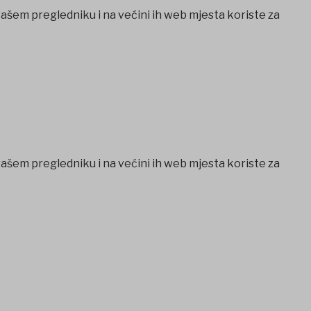
vašem pregledniku i na većini ih web mjesta koriste za
vašem pregledniku i na većini ih web mjesta koriste za
Casibom
Ankara escort
Ankara escort
betkare giriş
betcio
E