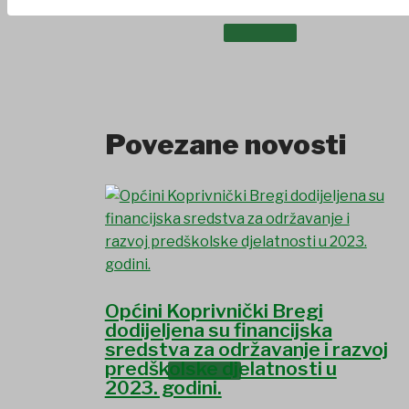
UDRUGE I DRUŠTVA
Povezane novosti
Općini Koprivnički Bregi
dodijeljena su financijska
sredstva za održavanje i razvoj
predškolske djelatnosti u
USTANOVE
2023. godini.