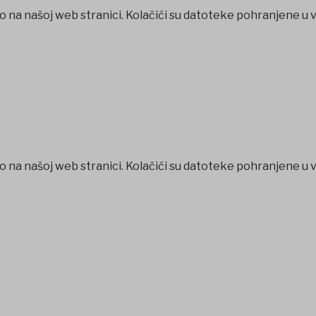
o na našoj web stranici. Kolačići su datoteke pohranjene u 
o na našoj web stranici. Kolačići su datoteke pohranjene u 
betpark
casibom
favorisen
matbet
Jojobet
iptv satın al
betcio