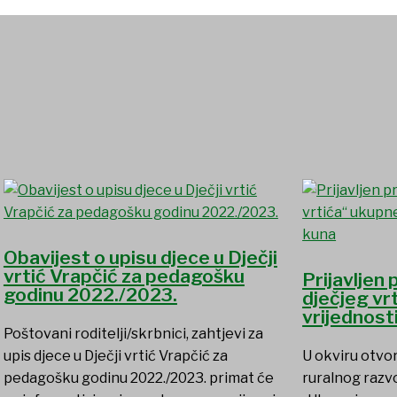
Obavijest o upisu djece u Dječji
vrtić Vrapčić za pedagošku
Prijavljen
godinu 2022./2023.
dječjeg vr
vrijednost
Poštovani roditelji/skrbnici, zahtjevi za
upis djece u Dječji vrtić Vrapčić za
U okviru otvo
pedagošku godinu 2022./2023. primat će
ruralnog razvo