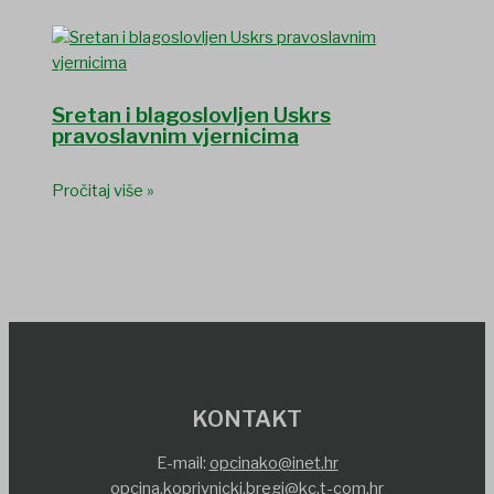
Sretan i blagoslovljen Uskrs
pravoslavnim vjernicima
Pročitaj više »
KONTAKT
E-mail:
opcinako@inet.hr
opcina.koprivnicki.bregi@kc.t-com.hr