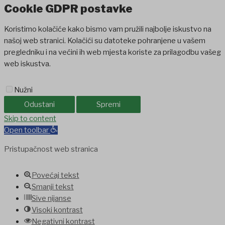
Cookie GDPR postavke
Koristimo kolačiće kako bismo vam pružili najbolje iskustvo na
našoj web stranici. Kolačići su datoteke pohranjene u vašem
pregledniku i na većini ih web mjesta koriste za prilagodbu vašeg
web iskustva.
Nužni
Odustani
Spremi
iganbet
Skip to content
Holiganbet
Holiganbet
jojobet
grandpashabet
betpark
casib
Open toolbar
Pristupačnost web stranica
Povećaj tekst
Smanji tekst
Sive nijanse
Visoki kontrast
Negativni kontrast