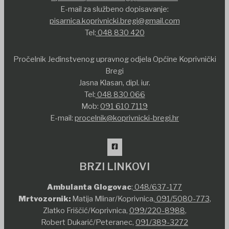
E-mail za službeno dopisavanje:
pisarnica.koprivnicki.bregi@gmail.com
Tel:
048 830 420
Pročelnik Jedinstvenog upravnog odjela Općine Koprivnički
Bregi
Jasna Klasan, dipl. iur.
Tel:
048 830 066
Mob:
091 610 7119
E-mail:
procelnik@koprivnicki-bregi.hr
BRZI LINKOVI
Ambulanta Glogovac
:
048/637-177
Mrtvozornik:
Matija Mlinar/Koprivnica,
091/5080-773
,
Zlatko Friščić/Koprivnica,
099/220-8988
,
Robert Dukarić/Peteranec,
091/389-3272