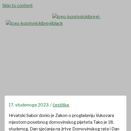
Skip to content
Dan sjećanja na žrtve
Domovinskog rata i Dan
sjećanja na žrtvu Vukovara i
Škabrnje
17. studenoga 2023.
/
čestitke
Hrvatski Sabor donio je Zakon o proglašenju Vukovara
mjestom posebnog domovinskog pijeteta Tako je 18.
studenog, Dan sjećanja na žrtve Domovinskog rata i Dan