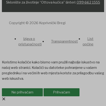
Sklonište za životinje “Ottova kućica” šinteri:
099 662 1555
Copyright © 2026 Koprivnički Bregi
Izjava o
List
Transparentnost
pristupačnosti
općine
Koristimo kolačiće kako bismo vam pružili najbolje iskustvo na
našoj web stranici. Kolačići su datoteke pohranjene u vašem
pregledniku i na većini ih web mjesta koriste za prilagodbu vašeg
web iskustva.
Ne prihvaćam
Prihvaćam
×