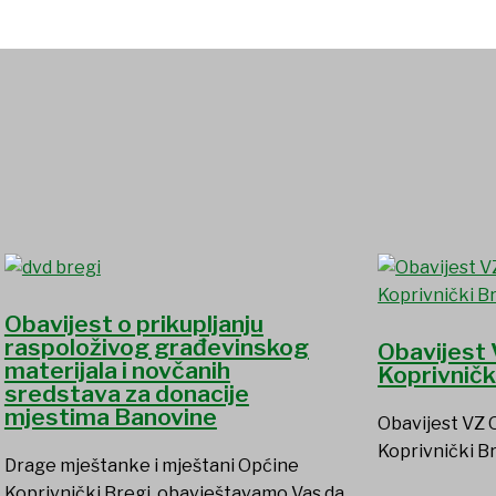
Obavijest o prikupljanju
raspoloživog građevinskog
Obavijest 
materijala i novčanih
Koprivničk
sredstava za donacije
mjestima Banovine
Obavijest VZ 
Koprivnički B
Drage mještanke i mještani Općine
Koprivnički Bregi, obavještavamo Vas da