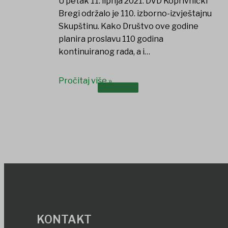
U petak 11. lipnja 2021. DVD Koprivnički
Bregi održalo je 110. izborno-izvještajnu
Skupštinu. Kako Društvo ove godine
planira proslavu 110 godina
kontinuiranog rada, a i…
Pročitaj više »
DOKUMENTI
KONTAKT