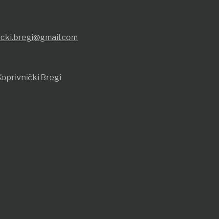
icki.bregi@gmail.com
oprivnički Bregi