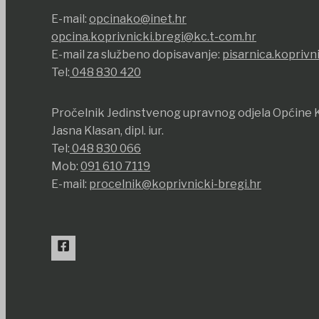
E-mail:
opcinako@inet.hr
opcina.koprivnicki.bregi@kc.t-com.hr
E-mail za službeno dopisavanje:
pisarnica.koprivn
Tel:
048 830 420
Pročelnik Jedinstvenog upravnog odjela Općine K
Jasna Klasan, dipl. iur.
Tel:
048 830 066
Mob:
091 610 7119
E-mail:
procelnik@koprivnicki-bregi.hr