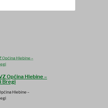
VZ Općina Hlebine –
i Bregi
Općina Hlebine –
regi