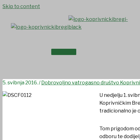
Skip to content
NASLOVNICA
Dan Sv. Florijana
O NAMA
5. svibnja 2016.
/
Dobrovoljno vatrogasno društvo Koprivni
U nedjelju 1. svi
Koprivničkim Breg
tradicionalno je 
Tom prigodom odr
odboru te dodijel