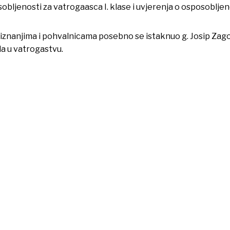
obljenosti za vatrogaasca I. klase i uvjerenja o osposoblje
iznanjima i pohvalnicama posebno se istaknuo g. Josip Zag
da u vatrogastvu.