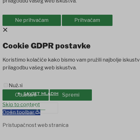
prilagodbu vašeg web iskustva.
Ne prihvaćam
Prihvaćam
×
Cookie GDPR postavke
Koristimo kolačiće kako bismo vam pružili najbolje iskustv
prilagodbu vašeg web iskustva.
Nužni
PROIZVODI IZ OPĆINE
SAVJET MLADIH
Odustani
Spremi
t
Skip to content
Jojobet
holiganbet
Holiganbet
Holiganbet
jojobet
grandpa
KONTAKT
Open toolbar
Pristupačnost web stranica