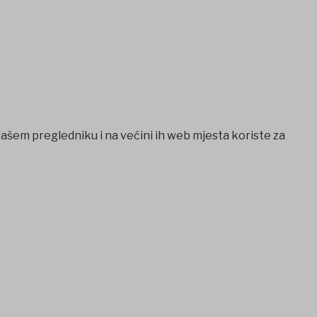
vašem pregledniku i na većini ih web mjesta koriste za
l
betcio
Casibom
Ankara escort
Ankara escort
betmatik giriş