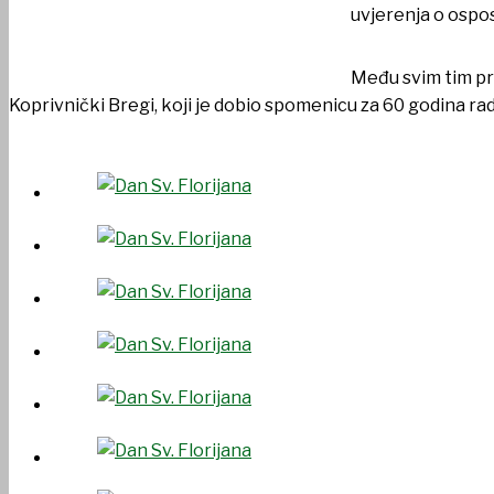
uvjerenja o ospos
Među svim tim pr
Koprivnički Bregi, koji je dobio spomenicu za 60 godina ra