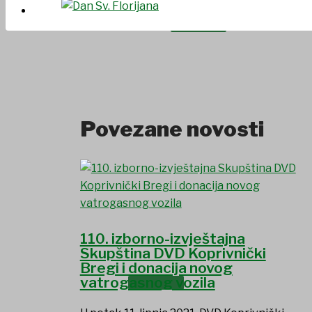
UDRUGE I DRUŠTVA
Povezane novosti
110. izborno-izvještajna
Skupština DVD Koprivnički
Bregi i donacija novog
USTANOVE
vatrogasnog vozila