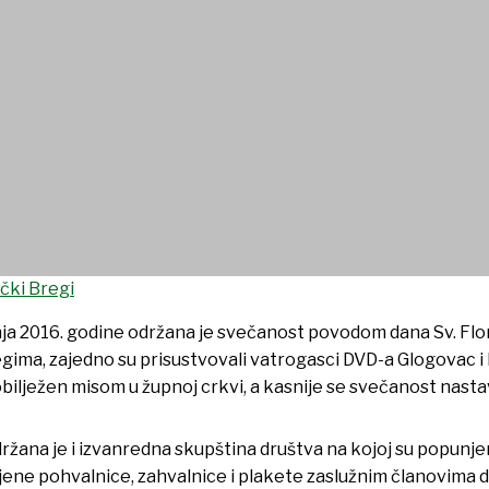
čki Bregi
bnja 2016. godine održana je svečanost povodom dana Sv. Flor
ima, zajedno su prisustvovali vatrogasci DVD-a Glogovac i D
obilježen
misom u župnoj crkvi, a kasnije se svečanost nast
žana je i izvanredna skupština društva na kojoj su popunj
jene pohvalnice, zahvalnice i plakete zaslužnim članovima dr