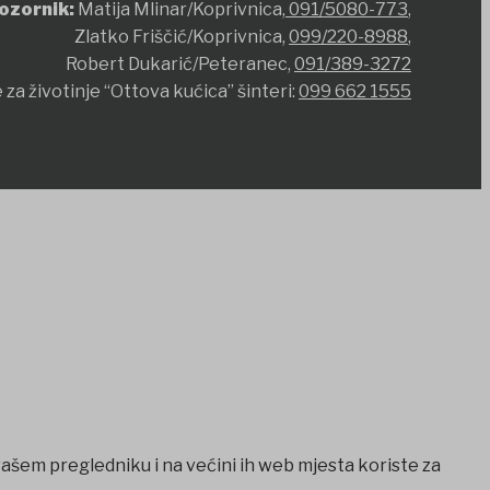
ozornik:
Matija Mlinar/Koprivnica,
091/5080-773
,
Zlatko Friščić/Koprivnica,
099/220-8988
,
Robert Dukarić/Peteranec,
091/389-3272
 za životinje “Ottova kućica” šinteri:
099 662 1555
vašem pregledniku i na većini ih web mjesta koriste za