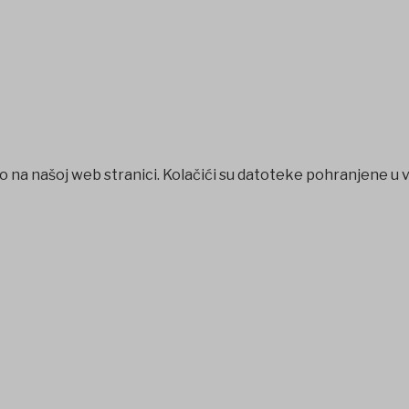
o na našoj web stranici. Kolačići su datoteke pohranjene u 
shabet
betpark
casibom
favorisen
matbet
Jojobet
iptv satın a