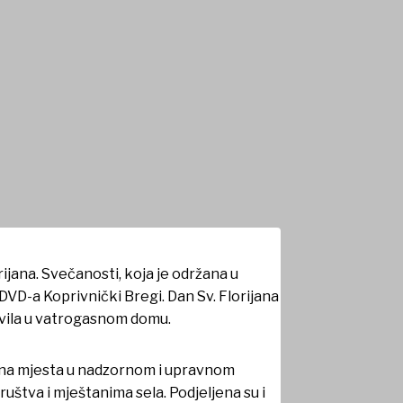
ijana. Svečanosti, koja je održana u
VD-a Koprivnički Bregi. Dan Sv. Florijana
avila u vatrogasnom domu.
ena mjesta u nadzornom i upravnom
uštva i mještanima sela. Podjeljena su i