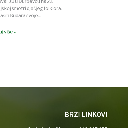
ovali su u Đurđevcu na 22.
jskoj smotri dječjeg folklora.
aših Rudara svoje…
j više »
BRZI LINKOVI