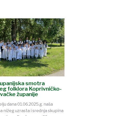
Županijska smotra
jeg folklora Koprivničko-
evačke županije
elju dana 01.06.2025.g. naša
a nižeg uzrasta i srednja skupina