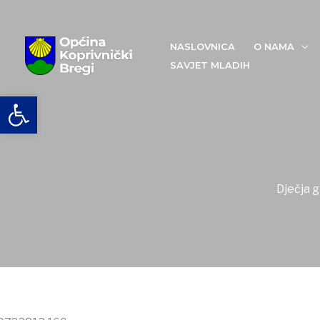
Skip
to
content
NASLOVNICA
O NAMA
SAVJET MLADIH
Open toolbar
Dječja 