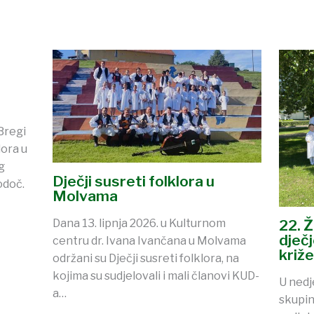
Bregi
ora u
g
Dječji susreti folklora u
odoč.
Molvama
Dana 13. lipnja 2026. u Kulturnom
22. 
dječ
centru dr. Ivana Ivančana u Molvama
križ
održani su Dječji susreti folklora, na
kojima su sudjelovali i mali članovi KUD-
U nedj
a…
skupin