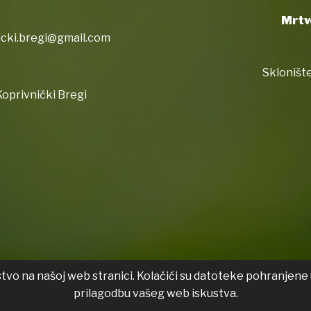
Mrtv
icki.bregi@gmail.com
Sklonište
oprivnički Bregi
stvo na našoj web stranici. Kolačići su datoteke pohranjene 
Izjava
prilagodbu vašeg web iskustva.