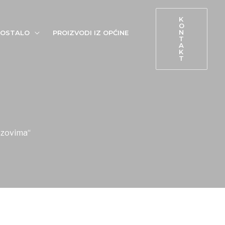
K
O
N
OSTALO
PROIZVODI IZ OPĆINE
T
A
K
T
ezovima“