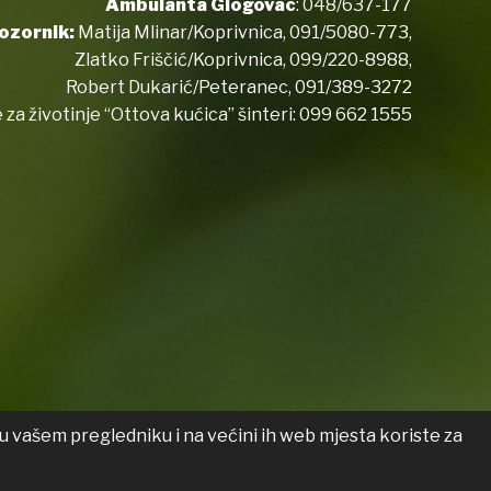
Ambulanta Glogovac
:
048/637-177
ozornik:
Matija Mlinar/Koprivnica,
091/5080-773
,
Zlatko Friščić/Koprivnica,
099/220-8988
,
Robert Dukarić/Peteranec,
091/389-3272
 za životinje “Ottova kućica” šinteri:
099 662 1555
u vašem pregledniku i na većini ih web mjesta koriste za
 o pristupačnosti
Transparentnost
List općine