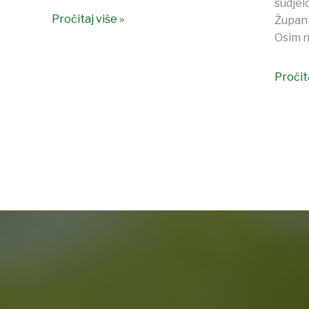
sudjel
Pročitaj više »
Župani
Osim n
Pročita