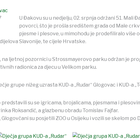
vac
U Đakovu su u nedjelju, 02. srpnja održani 51. Mali Đ
povorci, što je prošla središtem grada od Male crkv
pjesme i plesove, u mimohodu je prodefiliralo više o
ijelova Slavonije, te cijele Hrvatske.
 na ljetnoj pozornici u Strossmayerovo parku održan je pro
tivnih radionica za djecu u Velikom parku.
ječje grupe nižeg uzrasta KUD-a „Rudar“ Glogovac i KUD-a „T
predstavili su se igricama, brojalicama, pjesmama i plesov
rinka Roksandić, a glazbenu obradu Tomislav Fajfar.
Glogovčani su posjetili ZOO u Osijeku i vozili se skelom po D