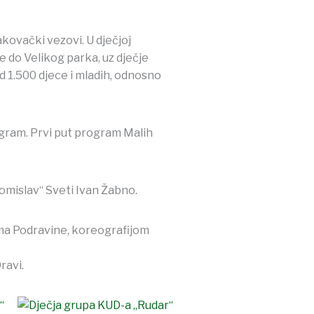
akovački vezovi. U dječjoj
e do Velikog parka, uz dječje
d 1.500 djece i mladih, odnosno
gram. Prvi put program Malih
omislav“ Sveti Ivan Žabno.
ima Podravine, koreografijom
ravi.