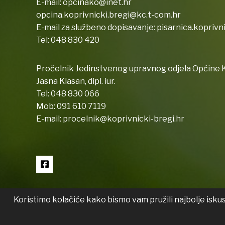
E-mail:
opcinako@inet.hr
opcina.koprivnicki.bregi@kc.t-com.hr
E-mail za službeno dopisavanje:
pisarnica.koprivn
Tel:
048 830 420
Pročelnik Jedinstvenog upravnog odjela Općine K
Jasna Klasan, dipl. iur.
Tel:
048 830 066
Mob:
091 610 7119
E-mail:
procelnik@koprivnicki-bregi.hr
Koristimo kolačiće kako bismo vam pružili najbolje isku
Copyright © 2026 Koprivnički Bregi