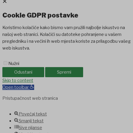
×
Cookie GDPR postavke
Koristimo kolačiće kako bismo vam pružili najbolje iskustvo na
našoj web stranici. Kolačići su datoteke pohranjene u vašem
pregledniku i na većini ih web mjesta koriste za prilagodbu vašeg
web iskustva.
Nužni
Odustani
Spremi
ashabet
Skip to content
jojobet
Holiganbet
Holiganbet
Holiganbet
Jojobet
jojobet
na
Open toolbar
Pristupačnost web stranica
Povećaj tekst
Smanji tekst
Sive nijanse