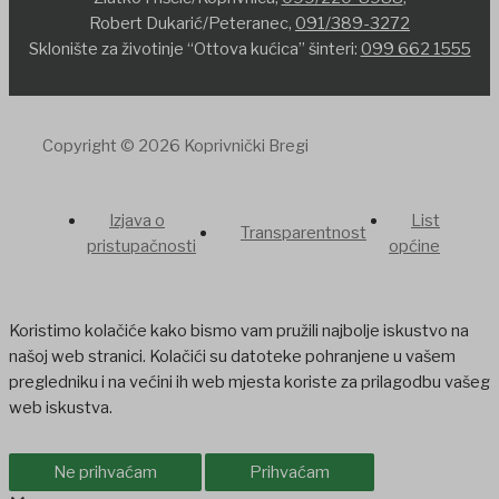
Robert Dukarić/Peteranec,
091/389-3272
Sklonište za životinje “Ottova kućica” šinteri:
099 662 1555
Copyright © 2026 Koprivnički Bregi
Izjava o
List
Transparentnost
pristupačnosti
općine
Koristimo kolačiće kako bismo vam pružili najbolje iskustvo na
našoj web stranici. Kolačići su datoteke pohranjene u vašem
pregledniku i na većini ih web mjesta koriste za prilagodbu vašeg
web iskustva.
Ne prihvaćam
Prihvaćam