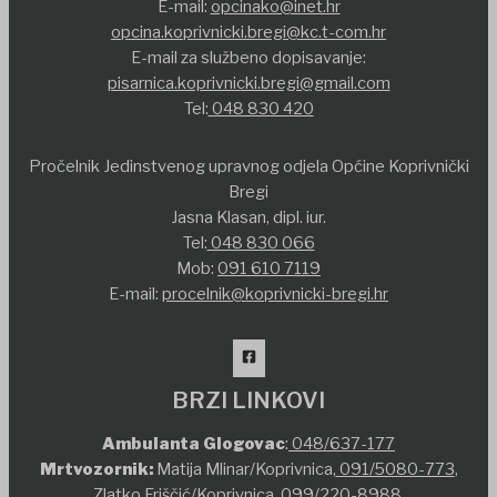
E-mail:
opcinako@inet.hr
opcina.koprivnicki.bregi@kc.t-com.hr
E-mail za službeno dopisavanje:
pisarnica.koprivnicki.bregi@gmail.com
Tel:
048 830 420
Pročelnik Jedinstvenog upravnog odjela Općine Koprivnički
Bregi
Jasna Klasan, dipl. iur.
Tel:
048 830 066
Mob:
091 610 7119
E-mail:
procelnik@koprivnicki-bregi.hr
BRZI LINKOVI
Ambulanta Glogovac
:
048/637-177
Mrtvozornik:
Matija Mlinar/Koprivnica,
091/5080-773
,
Zlatko Friščić/Koprivnica,
099/220-8988
,