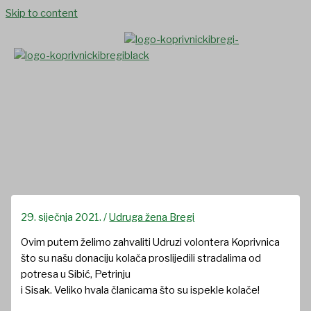
Skip to content
“Dobro se dobrim vraća” –
donacija Udruge žena Bregi
29. siječnja 2021.
/
Udruga žena Bregi
Ovim putem želimo zahvaliti Udruzi volontera Koprivnica
što su našu donaciju kolača proslijedili stradalima od
potresa u Sibić, Petrinju
i Sisak. Veliko hvala članicama što su ispekle kolače!