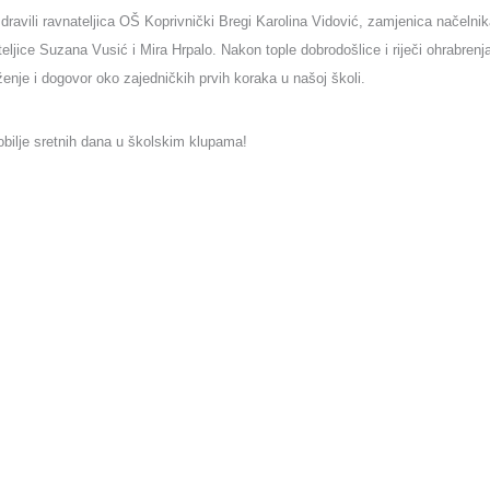
ozdravili ravnateljica OŠ Koprivnički Bregi Karolina Vidović, zamjenica načelni
eljice Suzana Vusić i Mira Hrpalo. Nakon tople dobrodošlice i riječi ohrabrenja
ženje i dogovor oko zajedničkih prvih koraka u našoj školi.
bilje sretnih dana u školskim klupama!