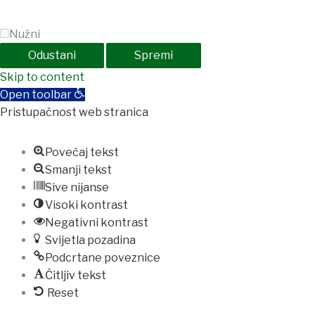
Nužni
Odustani
Spremi
Skip to content
Open toolbar
Pristupačnost web stranica
Povećaj tekst
Smanji tekst
Sive nijanse
Visoki kontrast
Negativni kontrast
Svijetla pozadina
Podcrtane poveznice
Čitljiv tekst
Reset