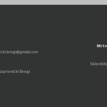
Mrtv
icki.bregi@gmail.com
Sklonište
oprivnički Bregi