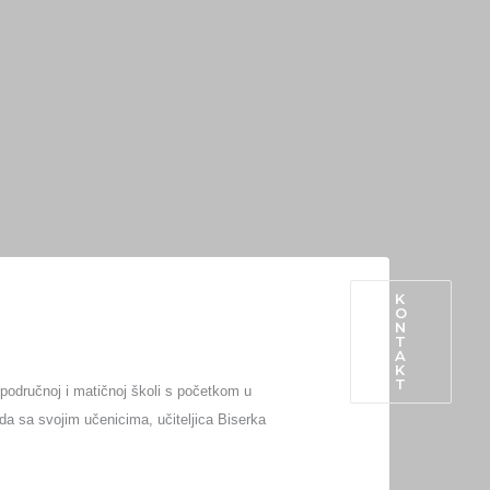
K
O
N
PROIZVODI IZ OPĆINE
T
A
K
T
područnoj i matičnoj školi s početkom u
eda sa svojim učenicima, učiteljica Biserka