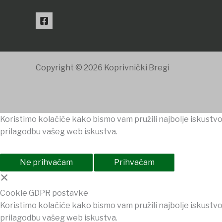
Copyright © 2026 Koprivnički Bregi
Koristimo kolačiće kako bismo vam pružili najbolje iskustvo
prilagodbu vašeg web iskustva.
Ne prihvaćam
Prihvaćam
×
Cookie GDPR postavke
Koristimo kolačiće kako bismo vam pružili najbolje iskustvo
prilagodbu vašeg web iskustva.