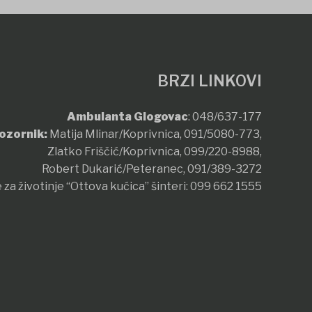
BRZI LINKOVI
Ambulanta Glogovac
:
048/637-177
ozornik:
Matija Mlinar/Koprivnica,
091/5080-773
,
Zlatko Friščić/Koprivnica,
099/220-8988
,
Robert Dukarić/Peteranec,
091/389-3272
 za životinje “Ottova kućica” šinteri:
099 662 1555