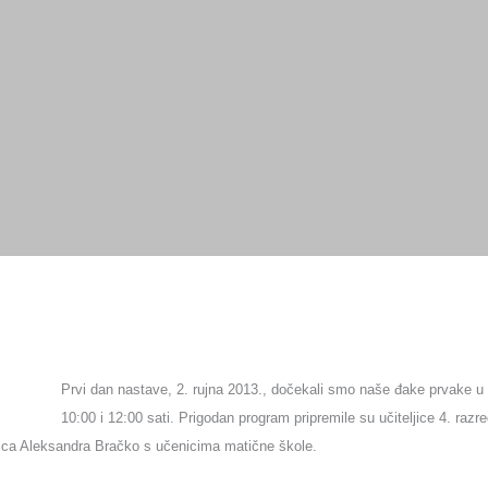
ŠTVA
USTANOVE
DOKUMENTI
OSTALO
Prvi dan nastave, 2. rujna 2013., dočekali smo naše đake prvake u 
10:00 i 12:00 sati. Prigodan program pripremile su učiteljice 4. razr
ljica Aleksandra Bračko s učenicima matične škole.