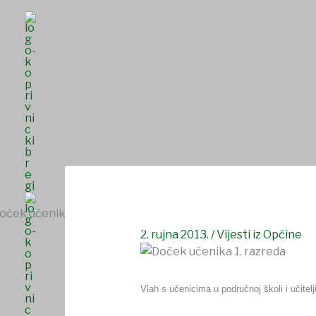
Skip
to
content
Doček učenika 1. razreda
NASLOVNICA
O NAMA
UDRUGE I DRU
SAVJET MLADIH
2. rujna 2013.
/
Vijesti iz Općine
Vlah s učenicima u područnoj školi i učite