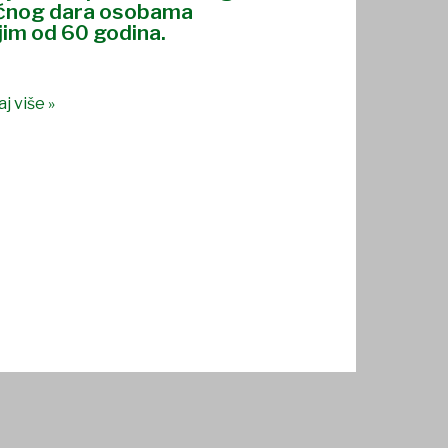
ćnog dara osobama
jim od 60 godina.
j više »