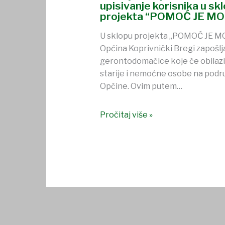
upisivanje korisnika u sk
projekta “POMOĆ JE MO
U sklopu projekta „POMOĆ JE MO
Općina Koprivnički Bregi zapošlj
gerontodomaćice koje će obilazi
starije i nemoćne osobe na podr
Općine. Ovim putem…
Pročitaj više »