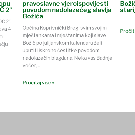
lopu
pravoslavne vjeroispovijesti
Boži
Ć 2”
povodom nadolazećeg slavlja
stari
Božića
Ć 2“,
Općina Koprivnički Bregi svim svojim
ava 4
Pročita
mještankama i mještanima koji slave
ti
Božić po julijanskom kalendaru želi
učju
uputiti iskrene čestitke povodom
nadolazećih blagdana. Neka vas Badnje
večer,…
Pročitaj više »