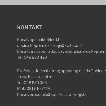
KONTAKT
E-mail:
opcinako@inet.hr
opcina.koprivnicki.bregi@kc.t-com.hr
E-mail za službeno dopisavanje:
pisarnica.koprivn
Tel:
048 830 420
Pročelnik Jedinstvenog upravnog odjela Općine K
Jasna Klasan, dipl. iur.
Tel:
048 830 066
Mob:
091 610 7119
E-mail:
procelnik@koprivnicki-bregi.hr