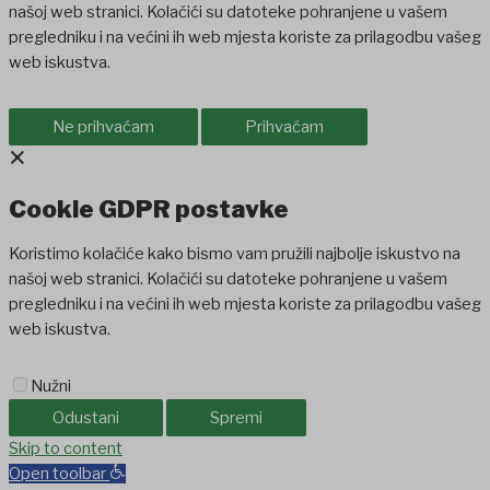
našoj web stranici. Kolačići su datoteke pohranjene u vašem
pregledniku i na većini ih web mjesta koriste za prilagodbu vašeg
web iskustva.
Ne prihvaćam
Prihvaćam
×
Cookie GDPR postavke
Koristimo kolačiće kako bismo vam pružili najbolje iskustvo na
našoj web stranici. Kolačići su datoteke pohranjene u vašem
pregledniku i na većini ih web mjesta koriste za prilagodbu vašeg
web iskustva.
Nužni
Odustani
Spremi
oliganbet
Skip to content
Holiganbet
Holiganbet
jojobet
grandpashabet
betpark
casi
Open toolbar