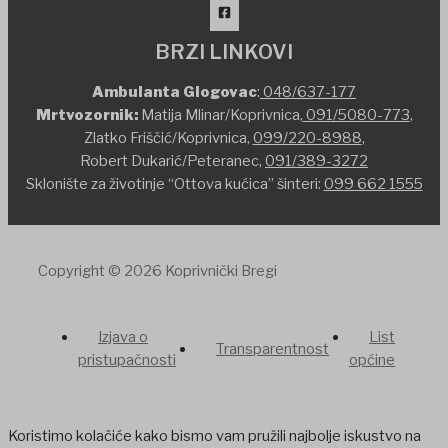
BRZI LINKOVI
Ambulanta Glogovac
:
048/637-177
Mrtvozornik:
Matija Mlinar/Koprivnica,
091/5080-773
,
Zlatko Friščić/Koprivnica,
099/220-8988
,
Robert Dukarić/Peteranec,
091/389-3272
Sklonište za životinje “Ottova kućica” šinteri:
099 662 1555
Copyright © 2026 Koprivnički Bregi
Izjava o
List
Transparentnost
pristupačnosti
općine
Koristimo kolačiće kako bismo vam pružili najbolje iskustvo na