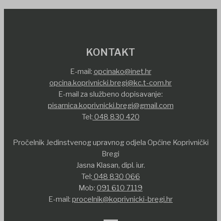
KONTAKT
E-mail:
opcinako@inet.hr
opcina.koprivnicki.bregi@kc.t-com.hr
E-mail za službeno dopisavanje:
pisarnica.koprivnicki.bregi@gmail.com
Tel:
048 830 420
Pročelnik Jedinstvenog upravnog odjela Općine Koprivnički
Bregi
Jasna Klasan, dipl. iur.
Tel:
048 830 066
Mob:
091 610 7119
E-mail:
procelnik@koprivnicki-bregi.hr