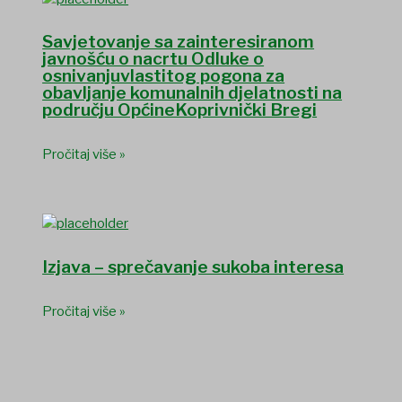
Savjetovanje sa zainteresiranom
javnošću o nacrtu Odluke o
osnivanjuvlastitog pogona za
obavljanje komunalnih djelatnosti na
području OpćineKoprivnički Bregi
Pročitaj više »
Izjava – sprečavanje sukoba interesa
Pročitaj više »