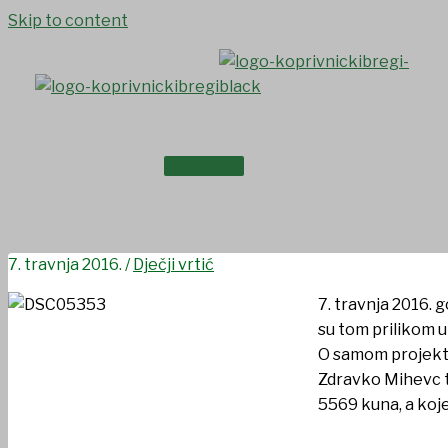
Skip to content
NASLOVNICA
DV “Potočić” najbolji u kate
O NAMA
7. travnja 2016.
/
Dječji vrtić
7. travnja 2016.
su tom prilikom u
O samom projektu
Zdravko Mihevc te
5569 kuna, a koje