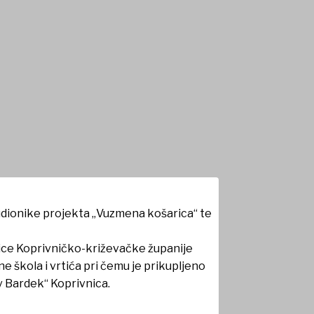
mena košarica”
sudionike projekta „Vuzmena košarica“ te
ice Koprivničko-križevačke županije
 škola i vrtića pri čemu je prikupljeno
av Bardek“ Koprivnica.