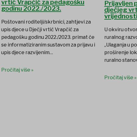
vrtić Vrapčić za pedagošku
Prijavljen
godinu 2022./2023.
dječjeg vr
vrijednost
Poštovani roditelji/skrbnici, zahtjevi za
upis djece u Dječji vrtić Vrapčić za
U okviru otvo
pedagošku godinu 2022./2023. primat će
ruralnog razvo
se informatiziranim sustavom za prijavu i
„Ulaganja u po
upis djece razvijenim…
proširenje lok
ruralno stanov
Pročitaj više »
Pročitaj više »