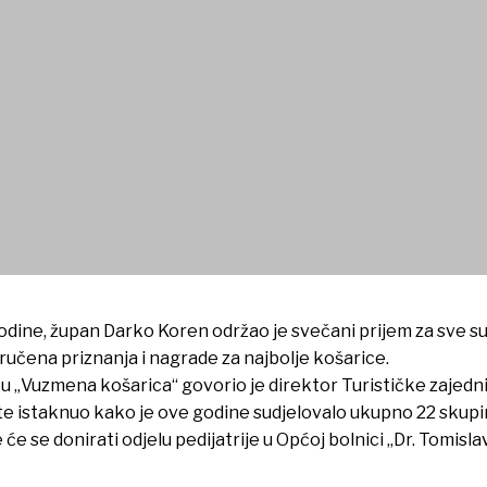
goriji vrtića u projektu “Vuz
 godine, župan Darko Koren održao je svečani prijem za sve 
ručena priznanja i nagrade za najbolje košarice.
 „Vuzmena košarica“ govorio je direktor Turističke zajedn
 istaknuo kako je ove godine sudjelovalo ukupno 22 skupine
 će se donirati odjelu pedijatrije u Općoj bolnici „Dr. Tomisl