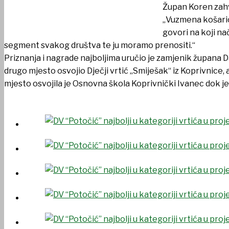
Župan Koren zahv
„Vuzmena košarica
govori na koji nač
segment svakog društva te ju moramo prenositi.“
Priznanja i nagrade najboljima uručio je zamjenik župana Dar
drugo mjesto osvojio Dječji vrtić „Smiješak“ iz Koprivnice,
mjesto osvojila je Osnovna škola Koprivnički Ivanec dok je