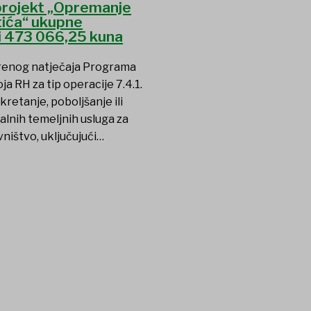
 projekt „Opremanje
tića“ ukupne
i 473 066,25 kuna
renog natječaja Programa
ja RH za tip operacije 7.4.1.
kretanje, poboljšanje ili
alnih temeljnih usluga za
ništvo, uključujući…