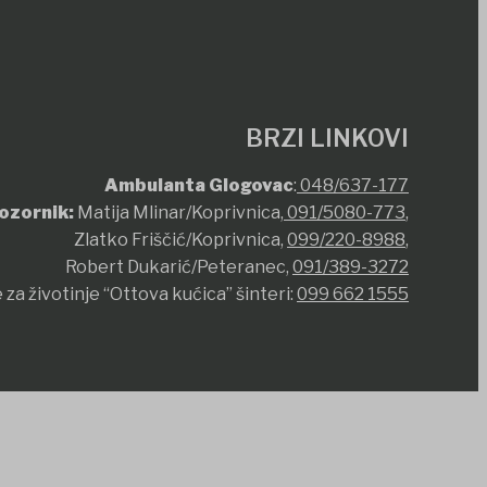
BRZI LINKOVI
Ambulanta Glogovac
:
048/637-177
ozornik:
Matija Mlinar/Koprivnica,
091/5080-773
,
Zlatko Friščić/Koprivnica,
099/220-8988
,
Robert Dukarić/Peteranec,
091/389-3272
 za životinje “Ottova kućica” šinteri:
099 662 1555