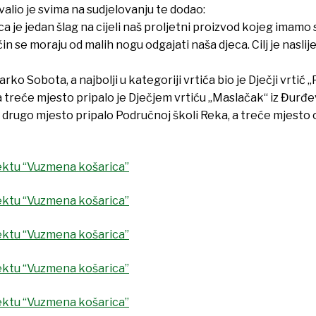
alio je svima na sudjelovanju te dodao:
 je jedan šlag na cijeli naš proljetni proizvod kojeg imamo s
in se moraju od malih nogu odgajati naša djeca. Cilj je naslije
ko Sobota, a najbolji u kategoriji vrtića bio je Dječji vrtić 
 a treće mjesto pripalo je Dječjem vrtiću „Maslačak“ iz Đurđe
 drugo mjesto pripalo Područnoj školi Reka, a treće mjesto 