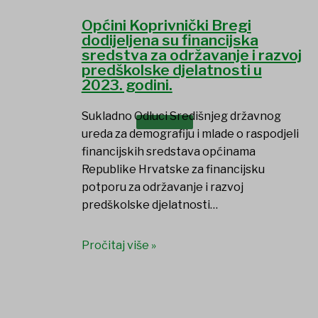
Općini Koprivnički Bregi
dodijeljena su financijska
sredstva za održavanje i razvoj
predškolske djelatnosti u
2023. godini.
Sukladno Odluci Središnjeg državnog
DOKUMENTI
ureda za demografiju i mlade o raspodjeli
financijskih sredstava općinama
Republike Hrvatske za financijsku
potporu za održavanje i razvoj
predškolske djelatnosti…
Pročitaj više »