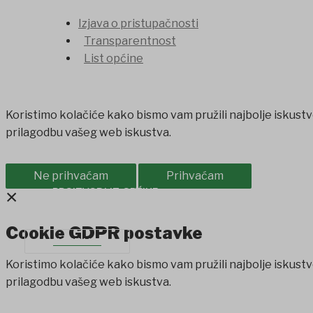
Izjava o pristupačnosti
Transparentnost
List općine
Koristimo kolačiće kako bismo vam pružili najbolje iskustv
prilagodbu vašeg web iskustva.
Ne prihvaćam
Prihvaćam
×
PROIZVODI IZ OPĆINE
SAVJET MLADIH
Cookie GDPR postavke
KONTAKT
Koristimo kolačiće kako bismo vam pružili najbolje iskustv
prilagodbu vašeg web iskustva.