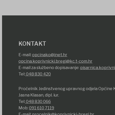
KONTAKT
E-mail:
opcinako@inet.hr
opcina.koprivnicki.bregi@kc.t-com.hr
E-mail za službeno dopisavanje:
pisarnica.koprivn
Tel:
048 830 420
Pročelnik Jedinstvenog upravnog odjela Općine K
Jasna Klasan, dipl. iur.
Tel:
048 830 066
Mob:
091 610 7119
E-mail:
procelnik@koprivnicki-bregi.hr