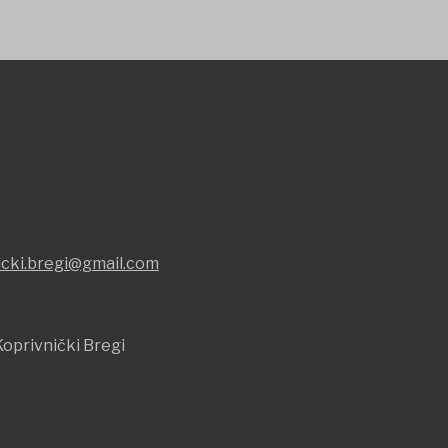
icki.bregi@gmail.com
oprivnički Bregi