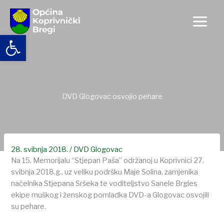
Skip
to
content
Open toolbar
DVD Glogovac osvojio pehare
28. svibnja 2018.
/
DVD Glogovac
Na 15. Memorijalu “Stjepan Paša” održanoj u Koprivnici 27.
svibnja 2018.g., uz veliku podršku Maje Solina, zamjenika
načelnika Stjepana Sršeka te voditeljstvo Sanele Brgles
ekipe muškog i ženskog pomladka DVD-a Glogovac osvojili
su pehare.