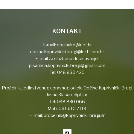
KONTAKT
E-mail:
opcinako@inet.hr
opcina.koprivnicki.bregi@kc.t-com.hr
E-mail za službeno dopisavanje:
pisarnica.koprivnicki.bregi@gmail.com
Tel:
048 830 420
Pročelnik Jedinstvenog upravnog odjela Općine Koprivnički Bregi
Jasna Klasan, dipl. iur.
Tel:
048 830 066
Mob:
091 610 7119
E-mail:
procelnik@koprivnicki-bregi.hr