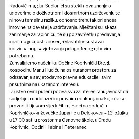
Radović, mag.iur. Sudionici su stekli nova znanja o
ugovorima o doživotnom i dosmrtnom uzdržavanju te
njihovu temeljnu razliku, odnosno trenutak prijenosa
imovine na davatelja uzdržavanja. Mještani su iskazali
zanimanje za radionicu, te su po završetku predavanja
imali mogućnost iznošenja vlastitih iskustava i
individualnog savjetovanja prilagođenog njihovim
potrebama.
Zahvaljujemo načelniku Općine Koprivnički Bregi,
gospodinu Mariu Hudiću na osiguranom prostoru za
održavanje savjetodavno pravne edukacije i svim
prisutnima na ukazanom interesu.
Društvo ovim putem poziva svu zainteresiranu javnost da
sudjeluju u nadolazećim pravnim edukacijama koje će se
provoditi tijekom sljedećih mjeseci na području
Koprivničko-križevačke županije u Đelekovcu – 13. ožujka
u 17:00 sati u prostorima Osnovne škole, u Gradu
Koprivnici, Općini Hlebine i Peteranec.