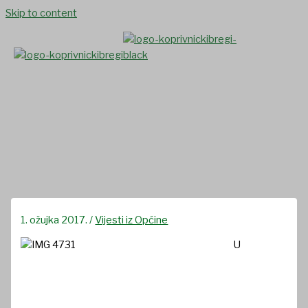
Skip to content
Edukacija u sklopu projekta
„Znanje je moć 2“
1. ožujka 2017.
/
Vijesti iz Općine
U