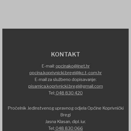
KONTAKT
E-mail:
opcinako@inet.hr
opcina.koprivnicki.bregi@kc.t-com.hr
E-mail za službeno dopisavanje:
pisarnica.koprivnicki.bregi@gmail.com
Tel:
048 830 420
Pročelnik Jedinstvenog upravnog odjela Općine Koprivnički
Bregi
Jasna Klasan, dipl. iur.
Tel:
048 830 066