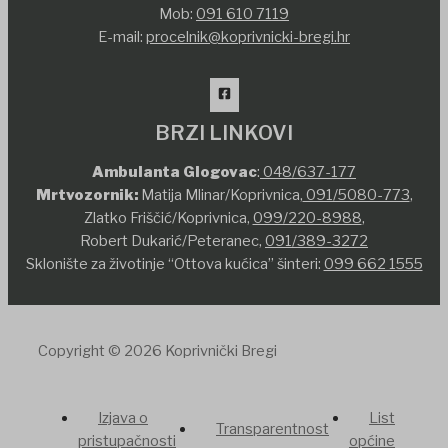
Mob:
091 610 7119
E-mail:
procelnik@koprivnicki-bregi.hr
BRZI LINKOVI
Ambulanta Glogovac
:
048/637-177
Mrtvozornik:
Matija Mlinar/Koprivnica,
091/5080-773
,
Zlatko Friščić/Koprivnica,
099/220-8988
,
Robert Dukarić/Peteranec,
091/389-3272
Sklonište za životinje “Ottova kućica” šinteri:
099 662 1555
Copyright © 2026 Koprivnički Bregi
Izjava o
List
Transparentnost
pristupačnosti
općine