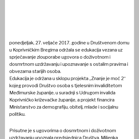
ponedjeljak, 27. veljače 2017. godine u Društvenom domu
u Koprivničkim Bregima održala se edukacija vezana uz
sprječavanje zlouporabe ugovora o doživotnom i
dosmrtnom uzdržavanju i upoznavanje s ostalim pravima i
obvezama starijih osoba.
Edukacija je održana u sklopu projekta „Znanje je moć 2“
kojeg provodi Društvo osoba s tjelesnim invaliditetom
Međimurske županije, u suradnji s Udrugom invalida
Koprivničko križevačke županije, a projekt financira
Ministarstvo za demografiju, obitelj, mlade i socijalnu
politiku.
Prisutne je s ugovorima o dosmrtnom i doživotnom
uzdržavanju upoznala predsjednica Društva, Miljenka