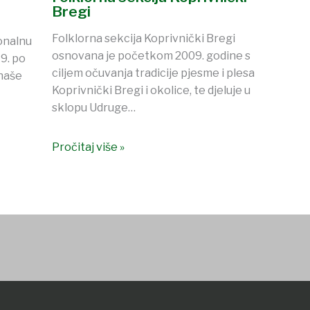
Bregi
Folklorna sekcija Koprivnički Bregi
ionalnu
osnovana je početkom 2009. godine s
9. po
ciljem očuvanja tradicije pjesme i plesa
 naše
Koprivnički Bregi i okolice, te djeluje u
sklopu Udruge…
Pročitaj više »