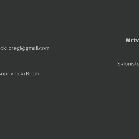
Mrtv
icki.bregi@gmail.com
Sklonište
oprivnički Bregi