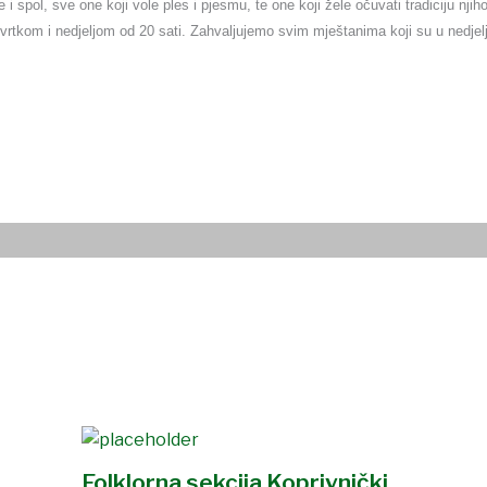
i spol, sve one koji vole ples i pjesmu, te one koji žele očuvati tradiciju nji
rtkom i nedjeljom od 20 sati.
Zahvaljujemo svim mještanima koji su u nedjel
Folklorna sekcija Koprivnički