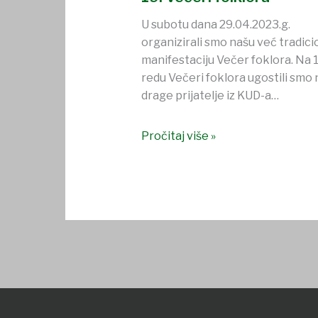
U subotu dana 29.04.2023.g.
organizirali smo našu već tradic
manifestaciju Večer foklora. Na 1
redu Večeri foklora ugostili smo
drage prijatelje iz KUD-a…
Pročitaj više »