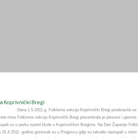
ŠTVA
USTANOVE
DOKUMENTI
OSTALO
a Koprivnički Bregi
Dana 1.5.2011.g. Folklorna sekcija Koprivnički Bregi predstavila 
vete mise Folklorna sekcija Koprivnički Bregi prezentirala je plesove i pjesme
upali su u parku ispred škole u Koprivničkim Bregima. Na Dan Županije Folklo
a 25.4.2011. godine gostovali su u Prugovcu gdje su također nastupali s istim