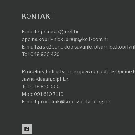
KONTAKT
E-mail:
opcinako@inet.hr
opcina.koprivnicki.bregi@kc.t-com.hr
E-mail za službeno dopisavanje:
pisarnica.koprivn
Tel:
048 830 420
Pročelnik Jedinstvenog upravnog odjela Općine K
Jasna Klasan, dipl. iur.
Tel:
048 830 066
Mob:
091 610 7119
E-mail:
procelnik@koprivnicki-bregi.hr