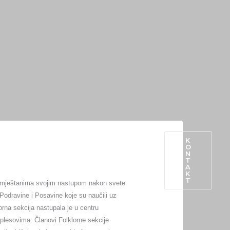
K
O
N
PROIZVODI IZ OPĆINE
T
A
K
T
se mještanima svojim nastupom nakon svete
 Podravine i Posavine koje su naučili uz
rna sekcija nastupala je u centru
 plesovima. Članovi Folklorne sekcije