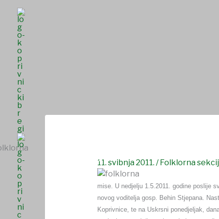
Skip
to
content
Folklorna sekcija predstavila se Bregovcima
NASLOVNICA
O NAMA
UDRUGE I DRU
SAVJET MLADIH
11. svibnja 2011.
/
Folklorna sekcij
mise. U nedjelju 1.5.2011. godine poslije s
novog voditelja gosp. Behin Stjepana. Nast
Koprivnice, te na Uskrsni ponedjeljak, dan