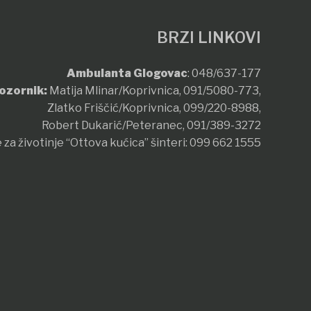
BRZI LINKOVI
Ambulanta Glogovac
:
048/637-177
ozornik:
Matija Mlinar/Koprivnica,
091/5080-773
,
Zlatko Friščić/Koprivnica,
099/220-8988
,
Robert Dukarić/Peteranec,
091/389-3272
 za životinje “Ottova kućica” šinteri:
099 662 1555