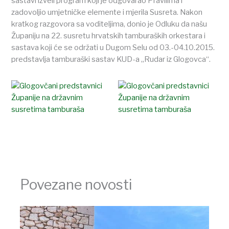
sastavi izveli program koji je odgovarao Pravilima i
zadovoljio umjetničke elemente i mjerila Susreta. Nakon
kratkog razgovora sa voditeljima, donio je Odluku da našu
Županiju na 22. susretu hrvatskih tamburaških orkestara i
sastava koji će se održati u Dugom Selu od 03.-04.10.2015.
predstavlja tamburaški sastav KUD-a „Rudar iz Glogovca“.
Povezane novosti