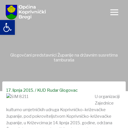
Skip
to
content
Open toolbar
Glogovčani predstavnici Županije na državnim susretima
tamburaša
17. lipnja 2015.
/
KUD Rudar Glogovac
U organizaciji
Zajednice
kulturno umjetničkih udruga Koprivničko–križevačke
županije, pod pokroviteljstvom Koprivničko-križevačke
županije, u Križevcima je 14. lipnja 2015. godine, održana