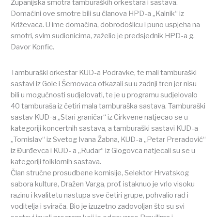
Županijska smotra tamburaških orkestara i sastava.
Domaćini ove smotre bili su članova HPD-a „Kalnik“ iz
Križevaca. U ime domaćina, dobrodošlicu i puno uspjeha na
smotri, svim sudionicima, zaželio je predsjednik HPD-a g.
Davor Konfic.
Tamburaški orkestar KUD-a Podravke, te mali tamburaški
sastavi iz Gole i Šemovaca otkazali su u zadnji tren jer nisu
bili u mogućnosti sudjelovati, te je u programu sudjelovalo
40 tamburaša iz četiri mala tamburaška sastava. Tamburaški
sastav KUD-a „Stari graničar“ iz Cirkvene natjecao se u
kategoriji koncertnih sastava, a tamburaški sastavi KUD-a
„Tomislav“ iz Svetog Ivana Žabna, KUD-a „Petar Preradović“
iz Đurđevca i KUD- a „Rudar“ iz Glogovca natjecali su se u
kategoriji folklornih sastava.
Član stručne prosudbene komisije, Selektor Hrvatskog
sabora kulture, Dražen Varga, prof. istaknuo je vrlo visoku
razinu i kvalitetu nastupa sve četiri grupe, pohvalio rad i
voditelja i svirača. Bio je izuzetno zadovoljan što su svi