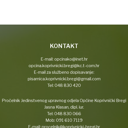
KONTAKT
E-mail:
opcinako@inet.hr
opcina.koprivnicki.bregi@kc.t-com.hr
E-mail za službeno dopisavanje:
pisarnica.koprivnicki.bregi@gmail.com
Tel:
048 830 420
Pročelnik Jedinstvenog upravnog odjela Općine Koprivnički Bregi
Jasna Klasan, dipl. iur.
Tel:
048 830 066
Mob:
091 610 7119
E-mail:
procelnik@koprivnicki-bregi.hr